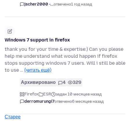
jscher2000 -...
отвечено
1 год назад
Windows 7 support in firefox
thank you for your time & expertise:) Can you please
help me understand what would happen if firefox
stops supporting windows 7 users. Will i still be able
to use …
(читать ещё)
Архивировано
4
329
Firefox
ESR
задан 10 месяцев назад
derromurungi7
отвечено
6 месяцев назад
Старее