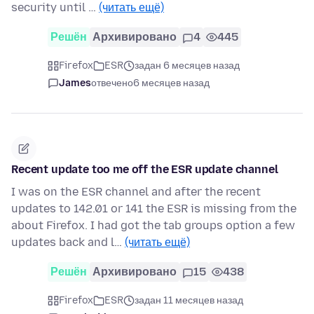
security until …
(читать ещё)
Решён
Архивировано
4
445
Firefox
ESR
задан 6 месяцев назад
James
отвечено
6 месяцев назад
Recent update too me off the ESR update channel
I was on the ESR channel and after the recent
updates to 142.01 or 141 the ESR is missing from the
about Firefox. I had got the tab groups option a few
updates back and l…
(читать ещё)
Решён
Архивировано
15
438
Firefox
ESR
задан 11 месяцев назад