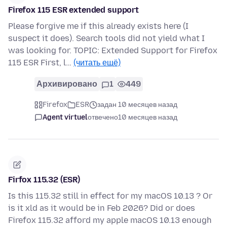
Firefox 115 ESR extended support
Please forgive me if this already exists here (I
suspect it does). Search tools did not yield what I
was looking for. TOPIC: Extended Support for Firefox
115 ESR First, l…
(читать ещё)
Архивировано
1
449
Firefox
ESR
задан 10 месяцев назад
Agent virtuel
отвечено
10 месяцев назад
Firfox 115.32 (ESR)
Is this 115.32 still in effect for my macOS 10.13 ? Or
is it xld as it would be in Feb 2026? Did or does
Firefox 115.32 afford my apple macOS 10.13 enough