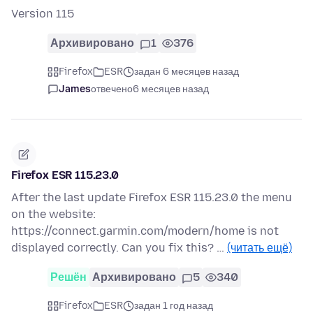
Version 115
Архивировано
1
376
Firefox
ESR
задан 6 месяцев назад
James
отвечено
6 месяцев назад
Firefox ESR 115.23.0
After the last update Firefox ESR 115.23.0 the menu
on the website:
https://connect.garmin.com/modern/home is not
displayed correctly. Can you fix this? …
(читать ещё)
Решён
Архивировано
5
340
Firefox
ESR
задан 1 год назад