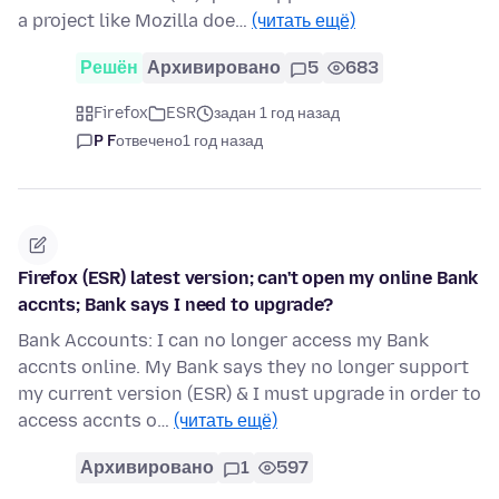
a project like Mozilla doe…
(читать ещё)
Решён
Архивировано
5
683
Firefox
ESR
задан 1 год назад
P F
отвечено
1 год назад
Firefox (ESR) latest version; can't open my online Bank
accnts; Bank says I need to upgrade?
Bank Accounts: I can no longer access my Bank
accnts online. My Bank says they no longer support
my current version (ESR) & I must upgrade in order to
access accnts o…
(читать ещё)
Архивировано
1
597