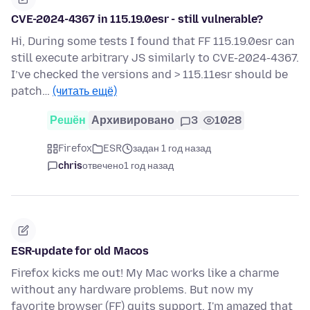
CVE-2024-4367 in 115.19.0esr - still vulnerable?
Hi, During some tests I found that FF 115.19.0esr can
still execute arbitrary JS similarly to CVE-2024-4367.
I’ve checked the versions and > 115.11esr should be
patch…
(читать ещё)
Решён
Архивировано
3
1028
Firefox
ESR
задан 1 год назад
chris
отвечено
1 год назад
ESR-update for old Macos
Firefox kicks me out! My Mac works like a charme
without any hardware problems. But now my
favorite browser (FF) quits support. I'm amazed that