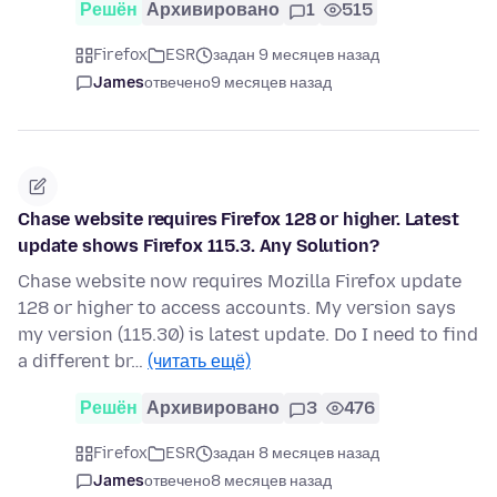
Решён
Архивировано
1
515
Firefox
ESR
задан 9 месяцев назад
James
отвечено
9 месяцев назад
Chase website requires Firefox 128 or higher. Latest
update shows Firefox 115.3. Any Solution?
Chase website now requires Mozilla Firefox update
128 or higher to access accounts. My version says
my version (115.30) is latest update. Do I need to find
a different br…
(читать ещё)
Решён
Архивировано
3
476
Firefox
ESR
задан 8 месяцев назад
James
отвечено
8 месяцев назад