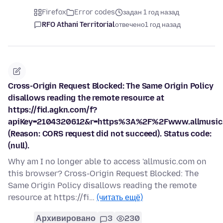
Firefox
Error codes
задан 1 год назад
RFO Athani Territorial
отвечено
1 год назад
Cross-Origin Request Blocked: The Same Origin Policy
disallows reading the remote resource at
https://fid.agkn.com/f?
apiKey=2104320612&r=https%3A%2F%2Fwww.allmusic.
(Reason: CORS request did not succeed). Status code:
(null).
Why am I no longer able to access 'allmusic.com on
this browser? Cross-Origin Request Blocked: The
Same Origin Policy disallows reading the remote
resource at https://fi…
(читать ещё)
Архивировано
3
230