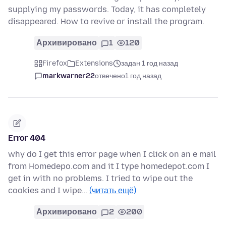
supplying my passwords. Today, it has completely
disappeared. How to revive or install the program.
Архивировано
1
120
Firefox
Extensions
задан 1 год назад
markwarner22
отвечено
1 год назад
Error 404
why do I get this error page when I click on an e mail
from Homedepo.com and it I type homedepot.com I
get in with no problems. I tried to wipe out the
cookies and I wipe…
(читать ещё)
Архивировано
2
200