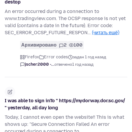
destop
An error occurred during a connection to
www.tradingview.com. The OCSP response is not yet
valid (contains a date in the future). Error code:
SEC_ERROR_OCSP_FUTURE_RESPON…
(читать ещё)
Архивировано
2
100
Firefox
Error codes
задан 1 год назад
jscher2000 -...
отвечено
1 год назад
I was able to sign inTo " https://mydorway.dor.sc.gov/
" yesterday, all day long
Today, I cannot even open the website!! This is what
shows up: "Secure Connection Failed An error
occurred during a connection to