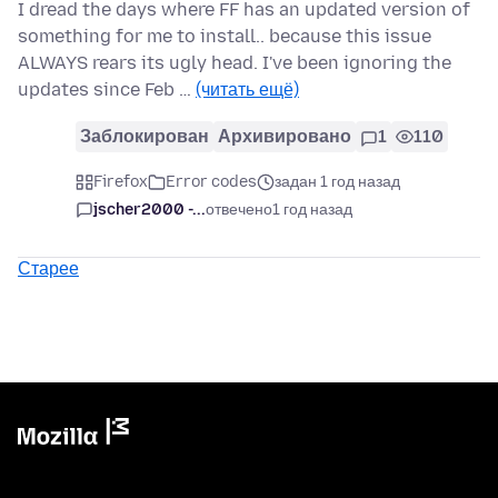
I dread the days where FF has an updated version of
something for me to install.. because this issue
ALWAYS rears its ugly head. I've been ignoring the
updates since Feb …
(читать ещё)
Заблокирован
Архивировано
1
110
Firefox
Error codes
задан 1 год назад
jscher2000 -...
отвечено
1 год назад
Старее