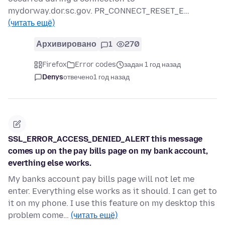
mydorway.dor.sc.gov. PR_CONNECT_RESET_E…
(читать ещё)
Архивировано
1
270
Firefox
Error codes
задан 1 год назад
Denys
отвечено
1 год назад
SSL_ERROR_ACCESS_DENIED_ALERT this message
comes up on the pay bills page on my bank account,
everthing else works.
My banks account pay bills page will not let me
enter. Everything else works as it should. I can get to
it on my phone. I use this feature on my desktop this
problem come…
(читать ещё)