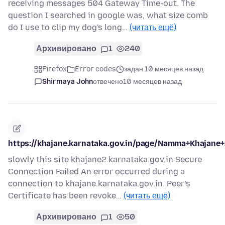
receiving messages 504 Gateway Time-out. The
question I searched in google was, what size comb
do I use to clip my dog's long…
(читать ещё)
Архивировано
1
240
Firefox
Error codes
задан 10 месяцев назад
Shirmaya John
отвечено
10 месяцев назад
https://khajane.karnataka.gov.in/page/Namma+Khajane+
slowly this site khajane2.karnataka.gov.in Secure
Connection Failed An error occurred during a
connection to khajane.karnataka.gov.in. Peer’s
Certificate has been revoke…
(читать ещё)
Архивировано
1
50