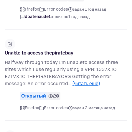
Firefox
Error codes
задан 1 год назад
dpatenaude1
отвечено
1 год назад
Unable to access thepiratebay
Halfway through today I'm unableto access three
sites which I use regularly.using a VPN: 1337X.TO
EZTVX.TO THEPIRATEBAY.ORG Getting the error
message: An error occurred…
(читать ещё)
Открытый
20
Firefox
Error codes
задан 2 месяца назад