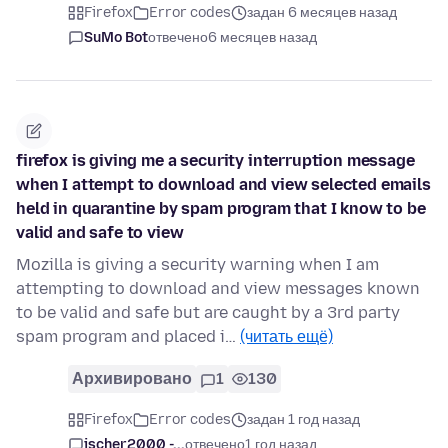
Firefox
Error codes
задан 6 месяцев назад
SuMo Bot
отвечено
6 месяцев назад
firefox is giving me a security interruption message
when I attempt to download and view selected emails
held in quarantine by spam program that I know to be
valid and safe to view
Mozilla is giving a security warning when I am
attempting to download and view messages known
to be valid and safe but are caught by a 3rd party
spam program and placed i…
(читать ещё)
Архивировано
1
130
Firefox
Error codes
задан 1 год назад
jscher2000 -...
отвечено
1 год назад