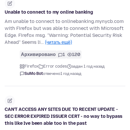
Unable to connect to my online banking
Am unable to connect to onlinebanking.mynycb.com
with Firefox but was able to connect with Microsoft
Edge. Firefox msg. "Warning: Potential Security Risk
Ahead" Seems li…
(читать ещё)
Архивировано
1
120
Firefox
Error codes
задан 1 год назад
SuMo Bot
отвечено
1 год назад
CAN'T ACCESS ANY SITES DUE TO RECENT UPDATE -
SEC ERROR EXPIRED ISSUER CERT - no way to bypass
this like Ive been able too in the past