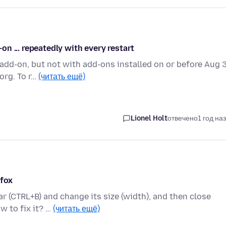
n ... repeatedly with every restart
add-on, but not with add-ons installed on or before Aug 3
org. To r…
(читать ещё)
Lionel Holt
отвечено
1 год на
efox
r (CTRL+B) and change its size (width), and then close
w to fix it? …
(читать ещё)