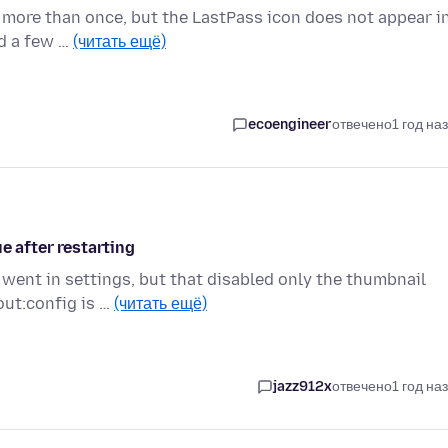
, more than once, but the LastPass icon does not appear i
ed a few …
(читать ещё)
ecoengineer
отвечено
1 год на
e after restarting
I went in settings, but that disabled only the thumbnail
ut:config is …
(читать ещё)
jazz912x
отвечено
1 год на