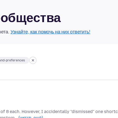
сообщества
вета.
Узнайте, как помочь на них ответить!
and-preferences
of 8 each. However, I accidentally "dismissed" one short
o restore…
(читать ещё)