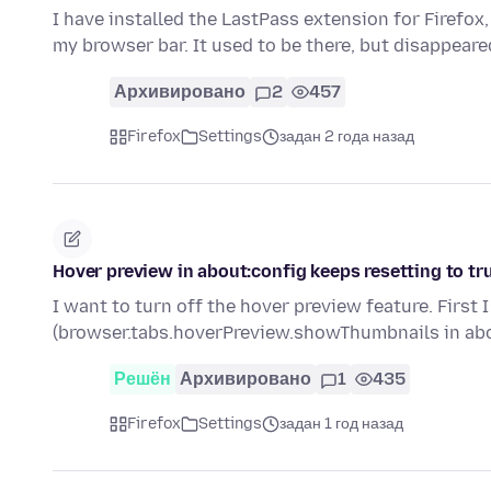
I have installed the LastPass extension for Firefox
my browser bar. It used to be there, but disappear
Архивировано
2
457
Firefox
Settings
задан 2 года назад
Hover preview in about:config keeps resetting to tru
I want to turn off the hover preview feature. First 
(browser.tabs.hoverPreview.showThumbnails in abo
Решён
Архивировано
1
435
Firefox
Settings
задан 1 год назад