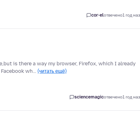
cor-el
отвечено
1 год на
e,but is there a way my browser, Firefox, which I already
ck Facebook wh…
(читать ещё)
sciencemagic
отвечено
1 год на