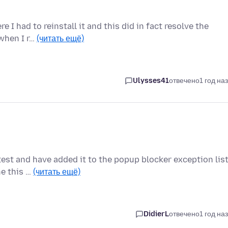
 I had to reinstall it and this did in fact resolve the
 when I r…
(читать ещё)
Ulysses41
отвечено
1 год на
test and have added it to the popup blocker exception lis
ne this …
(читать ещё)
DidierL
отвечено
1 год на