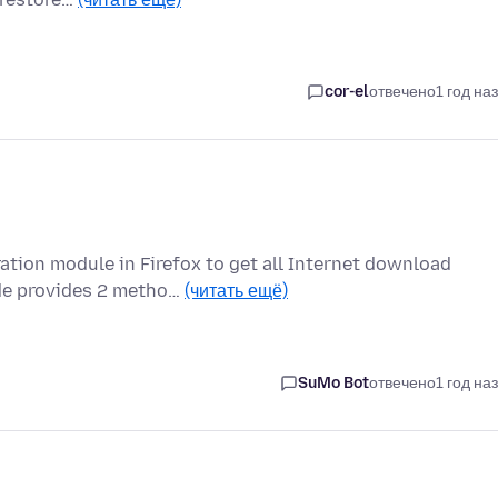
cor-el
отвечено
1 год на
ration module in Firefox to get all Internet download
de provides 2 metho…
(читать ещё)
SuMo Bot
отвечено
1 год на