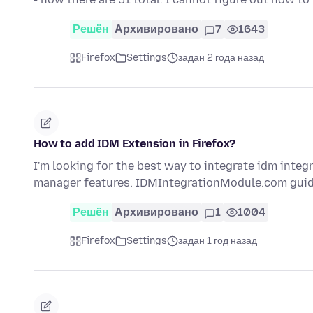
Решён
Архивировано
7
1643
Firefox
Settings
задан 2 года назад
How to add IDM Extension in Firefox?
I'm looking for the best way to integrate idm integ
manager features. IDMIntegrationModule.com gui
Решён
Архивировано
1
1004
Firefox
Settings
задан 1 год назад