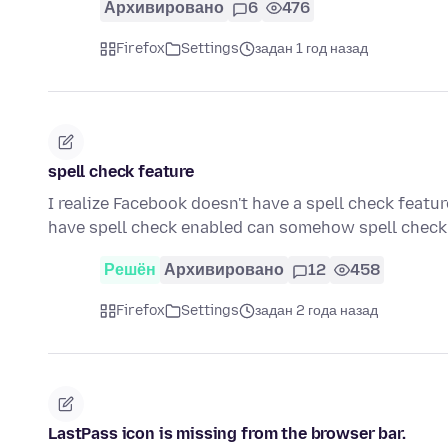
Архивировано
6
476
Firefox
Settings
задан 1 год назад
spell check feature
I realize Facebook doesn't have a spell check featur
have spell check enabled can somehow spell che
Решён
Архивировано
12
458
Firefox
Settings
задан 2 года назад
LastPass icon is missing from the browser bar.