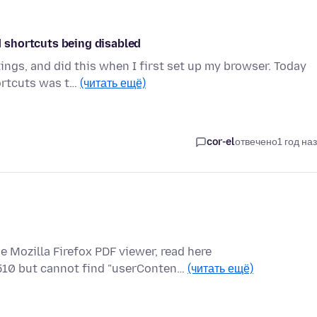
 shortcuts being disabled
ings, and did this when I first set up my browser. Today
ortcuts was t…
(читать ещё)
cor-el
отвечено
1 год на
e Mozilla Firefox PDF viewer, read here
510 but cannot find "userConten…
(читать ещё)