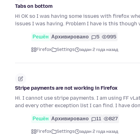
Tabs on bottom
Hi OK so I was having some issues with firefox where
issues I was having. Problem I have is this though
Решён
Архивировано
5
995
Firefox
Settings
задан 2 года назад
Stripe payments are not working in Firefox
Hi. I cannot use stripe payments. I am using FF vLa
and every other exception list I can find. I have do
Решён
Архивировано
11
827
Firefox
Settings
задан 2 года назад