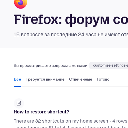
Firefox: форум 
15 вопросов за последние 24 часа не имеют от
Вы просматриваете вопросы с метками:
customize-settings-
Все
Требуется внимание
Отвеченные
Готово
How to restore shortcut?
There are 32 shortcuts on my home screen - 4 rows 
- now there are 31 total. I cannot figure out how t