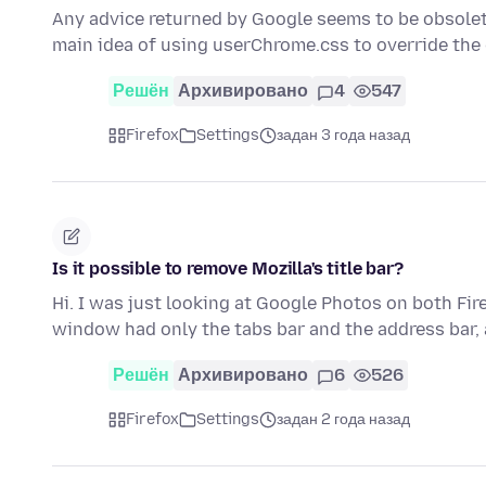
Any advice returned by Google seems to be obsolete
main idea of using userChrome.css to override the
Решён
Архивировано
4
547
Firefox
Settings
задан 3 года назад
Is it possible to remove Mozilla's title bar?
Hi. I was just looking at Google Photos on both Fi
window had only the tabs bar and the address bar,
Решён
Архивировано
6
526
Firefox
Settings
задан 2 года назад