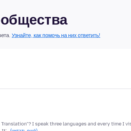
сообщества
вета.
Узнайте, как помочь на них ответить!
 Translation"? I speak three languages and every time I vi
 It'…
(читать ещё)