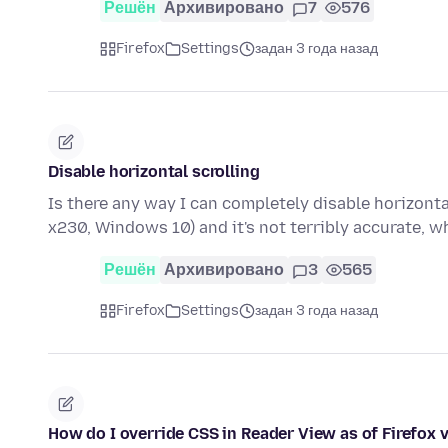
Решён
Архивировано
7
576
Firefox
Settings
задан 3 года назад
Disable horizontal scrolling
Is there any way I can completely disable horizonta
x230, Windows 10) and it's not terribly accurate,
Решён
Архивировано
3
565
Firefox
Settings
задан 3 года назад
How do I override CSS in Reader View as of Firefox 