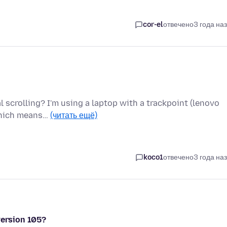
cor-el
отвечено
3 года на
l scrolling? I'm using a laptop with a trackpoint (lenovo
 which means…
(читать ещё)
koco1
отвечено
3 года на
version 105?