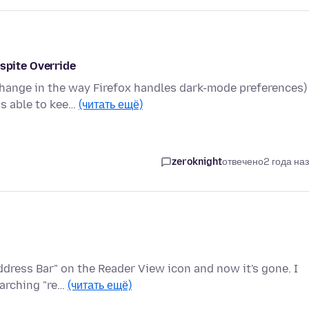
pite Override
change in the way Firefox handles dark-mode preferences)
as able to kee…
(читать ещё)
zeroknight
отвечено
2 года на
ddress Bar" on the Reader View icon and now it's gone. I
earching "re…
(читать ещё)