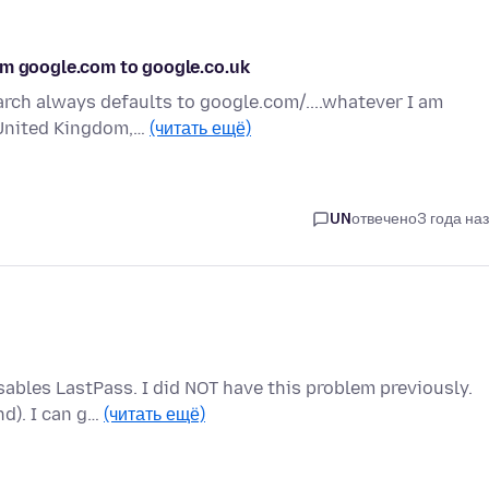
om google.com to google.co.uk
arch always defaults to google.com/....whatever I am
o United Kingdom,…
(читать ещё)
UN
отвечено
3 года на
sables LastPass. I did NOT have this problem previously.
nd). I can g…
(читать ещё)