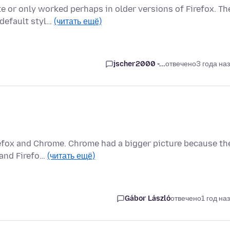
 or only worked perhaps in older versions of Firefox. Th
 default styl…
(читать ещё)
jscher2000 -...
отвечено
3 года на
refox and Chrome. Chrome had a bigger picture because th
 and Firefo…
(читать ещё)
Gábor László
отвечено
1 год на