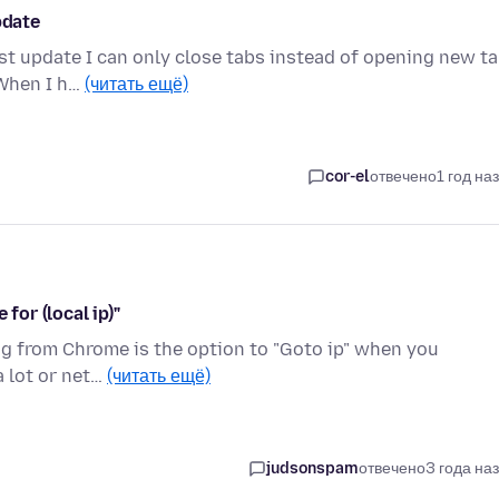
pdate
st update I can only close tabs instead of opening new ta
 When I h…
(читать ещё)
cor-el
отвечено
1 год на
for (local ip)"
hing from Chrome is the option to "Goto ip" when you
a lot or net…
(читать ещё)
judsonspam
отвечено
3 года на