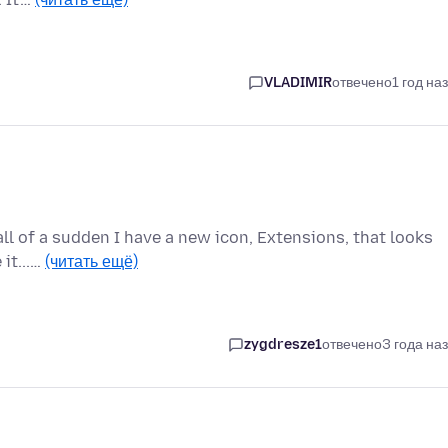
VLADIMIR
отвечено
1 год на
 all of a sudden I have a new icon, Extensions, that looks
 it...…
(читать ещё)
zygdresze1
отвечено
3 года на