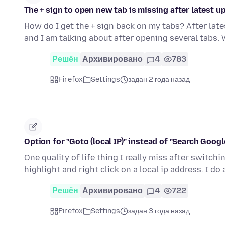
The + sign to open new tab is missing after latest u
How do I get the + sign back on my tabs? After late
and I am talking about after opening several tabs.
Решён
Архивировано
4
783
Firefox
Settings
задан 2 года назад
Option for "Goto (local IP)" instead of "Search Google 
One quality of life thing I really miss after switc
highlight and right click on a local ip address. I do 
Решён
Архивировано
4
722
Firefox
Settings
задан 3 года назад