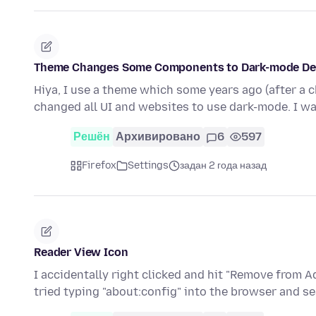
Theme Changes Some Components to Dark-mode Des
Hiya, I use a theme which some years ago (after a 
changed all UI and websites to use dark-mode. I w
Решён
Архивировано
6
597
Firefox
Settings
задан 2 года назад
Reader View Icon
I accidentally right clicked and hit "Remove from A
tried typing "about:config" into the browser and s