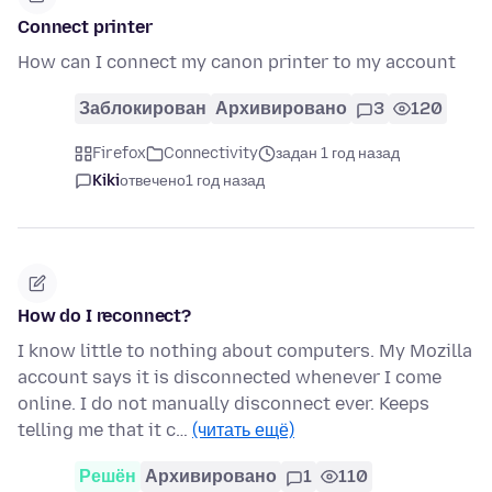
Connect printer
How can I connect my canon printer to my account
Заблокирован
Архивировано
3
120
Firefox
Connectivity
задан 1 год назад
Kiki
отвечено
1 год назад
How do I reconnect?
I know little to nothing about computers. My Mozilla
account says it is disconnected whenever I come
online. I do not manually disconnect ever. Keeps
telling me that it c…
(читать ещё)
Решён
Архивировано
1
110