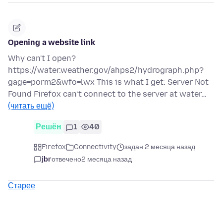
Opening a website link
Why can't I open?
https://water.weather.gov/ahps2/hydrograph.php?
gage=porm2&wfo=lwx This is what I get: Server Not
Found Firefox can’t connect to the server at water…
(читать ещё)
Решён
1
40
Firefox
Connectivity
задан 2 месяца назад
jbr
отвечено
2 месяца назад
Старее