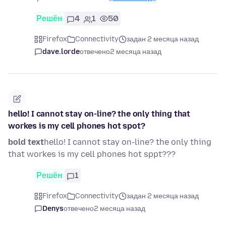
Решён
4
1
50
Firefox
Connectivity
задан 2 месяца назад
dave.lorde
отвечено
2 месяца назад
hello! I cannot stay on-line? the only thing that
workes is my cell phones hot spot?
bold text
hello! I cannot stay on-line? the only thing
that workes is my cell phones hot sppt???
Решён
1
Firefox
Connectivity
задан 2 месяца назад
Denys
отвечено
2 месяца назад