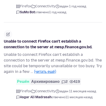
Firefox
Connectivity
задан 1 год назад
SuMo Bot
отвечено
1 год назад
Unable to connect Firefox can’t establish a
connection to the server at mesp.finance.gov.bd.
Unable to connect Firefox can’t establish a
connection to the server at mesp.finance.gov.bd. The
site could be temporarily unavailable or too busy. Try
again in a few …
(читать ещё)
Решён
Архивировано
2
419
Firefox
Connectivity
задан 11 месяцев назад
Asgar Ali Madrasah
отвечено
11 месяцев назад