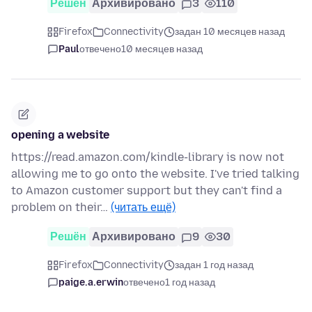
Решён
Архивировано
3
110
Firefox
Connectivity
задан 10 месяцев назад
Paul
отвечено
10 месяцев назад
opening a website
https://read.amazon.com/kindle-library is now not
allowing me to go onto the website. I've tried talking
to Amazon customer support but they can't find a
problem on their…
(читать ещё)
Решён
Архивировано
9
30
Firefox
Connectivity
задан 1 год назад
paige.a.erwin
отвечено
1 год назад