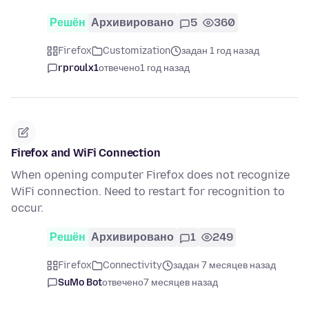
Решён
Архивировано
5
360
Firefox
Customization
задан 1 год назад
rproulx1
отвечено
1 год назад
Firefox and WiFi Connection
When opening computer Firefox does not recognize
WiFi connection. Need to restart for recognition to
occur.
Решён
Архивировано
1
249
Firefox
Connectivity
задан 7 месяцев назад
SuMo Bot
отвечено
7 месяцев назад