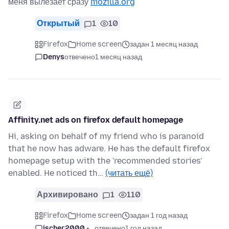
меня вылезает сразу
mozilla.org
Открытый
1
10
Firefox
Home screen
задан 1 месяц назад
Denys
отвечено
1 месяц назад
Affinity.net ads on firefox default homepage
Hi, asking on behalf of my friend who is paranoid
that he now has adware. He has the default firefox
homepage setup with the 'recommended stories'
enabled. He noticed th…
(читать ещё)
Архивировано
1
110
Firefox
Home screen
задан 1 год назад
jscher2000 -...
отвечено
1 год назад