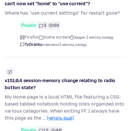
can't now set "home" to "use current"?
Where has "use current settings" for restart gone?
Решён
3
69
Firefox
Home screen
задан 1 месяц назад
TyDraniu
отвечено
1 месяц назад
v151.0.4 session-memory change relating to radio
button state?
My Home page is a local HTML file featuring a CSS-
based tabbed notebook holding links organized into
various categories. When exiting FF, I always have
this page as the …
(читать ещё)
Решён
12
40