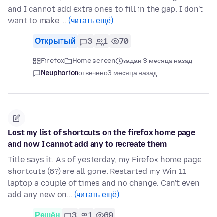
and I cannot add extra ones to fill in the gap. I don't
want to make …
(читать ещё)
Открытый
3
1
70
Firefox
Home screen
задан 3 месяца назад
Neuphorion
отвечено
3 месяца назад
Lost my list of shortcuts on the firefox home page
and now I cannot add any to recreate them
Title says it. As of yesterday, my Firefox home page
shortcuts (6?) are all gone. Restarted my Win 11
laptop a couple of times and no change. Can't even
add any new on…
(читать ещё)
Решён
3
1
69