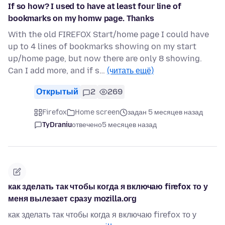
If so how? I used to have at least four line of
bookmarks on my homw page. Thanks
With the old FIREFOX Start/home page I could have
up to 4 lines of bookmarks showing on my start
up/home page, but now there are only 8 showing.
Can I add more, and if s…
(читать ещё)
Открытый
2
269
Firefox
Home screen
задан 5 месяцев назад
TyDraniu
отвечено
5 месяцев назад
как зделать так чтобы когда я включаю firefox то у
меня вылезает сразу mozilla.org
как зделать так чтобы когда я включаю firefox то у