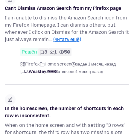
Can't Dismiss Amazon Search from my Firefox page
I am unable to dismiss the Amazon Search icon from
my Firefox Homepage. I can dismiss others, but
whenever I click on Dismiss for the Amazon Search it
just always remain…
(читать ещё)
Решён
3
1
50
Firefox
Home screen
задан 1 месяц назад
J.Weakley2008
отвечено
1 месяц назад
In the homescreen, the number of shortcuts in each
row is inconsistent.
When on the home screen and with setting "3 rows"
for shortcuts, the third row has two missing slots