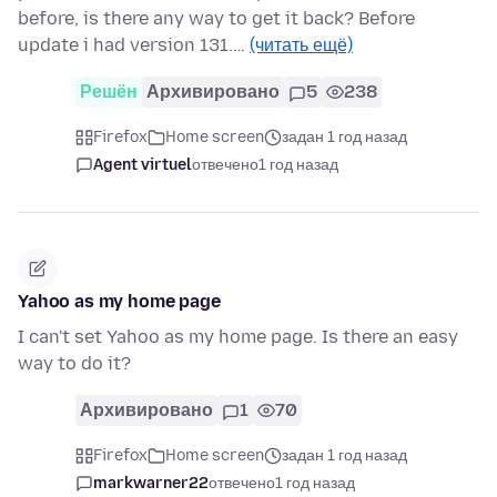
before, is there any way to get it back? Before
update i had version 131.…
(читать ещё)
Решён
Архивировано
5
238
Firefox
Home screen
задан 1 год назад
Agent virtuel
отвечено
1 год назад
Yahoo as my home page
I can't set Yahoo as my home page. Is there an easy
way to do it?
Архивировано
1
70
Firefox
Home screen
задан 1 год назад
markwarner22
отвечено
1 год назад