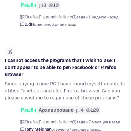
Решён
3
10
Firefox
Launch failure
задан 1 неделю назад
D.dH
отвечено
6 дней назад
I cannot access the programs that I wish to use! I
don't appear to be able to pen Facebook or Firefox
Browser
Since buying a new PC I have found myself unable to
utilise Facebook and also Firefox browser. Can you
please assist me to regain use of these programs?
Решён
Архивировано
4
129
Firefox
Launch failure
задан 7 месяцев назад
Tony Meighan
отвечено
7 месяцев назад