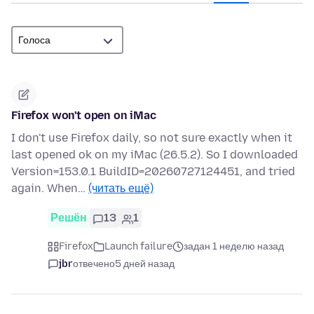
Firefox won't open on iMac
I don't use Firefox daily, so not sure exactly when it
last opened ok on my iMac (26.5.2). So I downloaded
Version=153.0.1 BuildID=20260727124451, and tried
again. When…
(читать ещё)
Решён
13
1
Firefox
Launch failure
задан 1 неделю назад
jbr
отвечено
5 дней назад