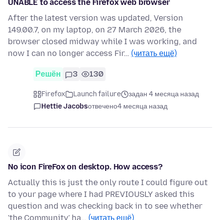
UNABLE to access the Firefox web browser
After the latest version was updated, Version
149.00.7, on my laptop, on 27 March 2026, the
browser closed midway while I was working, and
now I can no longer access Fir…
(читать ещё)
Решён
3
130
Firefox
Launch failure
задан 4 месяца назад
Hettie Jacobs
отвечено
4 месяца назад
No icon FireFox on desktop. How access?
Actually this is just the only route I could figure out
to your page where I had PREVIOUSLY asked this
question and was checking back in to see whether
'the Community' ha…
(читать ещё)