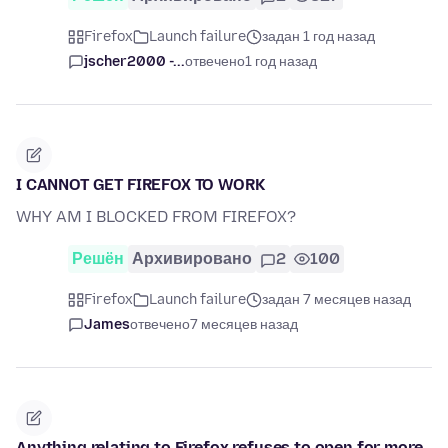
Firefox
Launch failure
задан 1 год назад
jscher2000 -...
отвечено
1 год назад
I CANNOT GET FIREFOX TO WORK
WHY AM I BLOCKED FROM FIREFOX?
Решён
Архивировано
2
100
Firefox
Launch failure
задан 7 месяцев назад
James
отвечено
7 месяцев назад
Anything relating to Firefox refuses to open for more