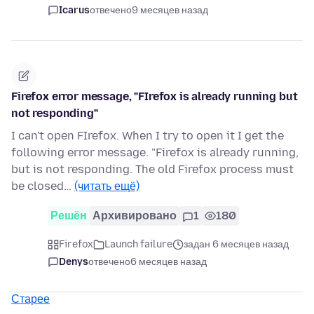
Icarus
отвечено
9 месяцев назад
Firefox error message, "FIrefox is already running but
not responding"
I can't open FIrefox. When I try to open it I get the
following error message. "Firefox is already running,
but is not responding. The old Firefox process must
be closed…
(читать ещё)
Решён
Архивировано
1
180
Firefox
Launch failure
задан 6 месяцев назад
Denys
отвечено
6 месяцев назад
Старее