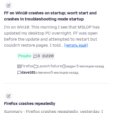
FF on Win10 crashes on startup; won't start and
crashes in troubleshooting mode startup
I'm on Win10. This morning I see that MSLOP has
updated my desktop PC overnight. FF was open
before the update and attempted to restart but
couldn't restore pages. I told…
(читать ещё)
Решён
3
220
Firefox
Launch failure
задан 5 месяцев назад
dave101
отвечено
5 месяцев назад
Firefox crashes repeatedly
Summary - Firefox crashes repeatedly. yesterday, I