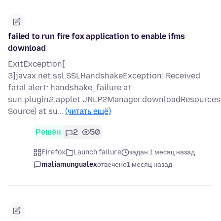
failed to run fire fox application to enable ifms
download
ExitException[
3]javax.net.ssl.SSLHandshakeException: Received
fatal alert: handshake_failure at
sun.plugin2.applet.JNLP2Manager.downloadResource
Source) at su…
(читать ещё)
Решён
2
50
Firefox
Launch failure
задан 1 месяц назад
maliamungualex
отвечено
1 месяц назад