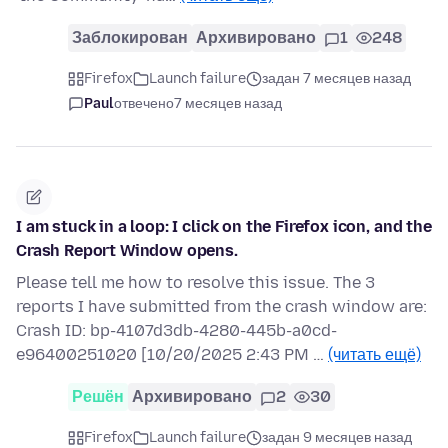
Заблокирован
Архивировано
1
248
Firefox
Launch failure
задан 7 месяцев назад
Paul
отвечено
7 месяцев назад
I am stuck in a loop: I click on the Firefox icon, and the
Crash Report Window opens.
Please tell me how to resolve this issue. The 3
reports I have submitted from the crash window are:
Crash ID: bp-4107d3db-4280-445b-a0cd-
e96400251020 [10/20/2025 2:43 PM …
(читать ещё)
Решён
Архивировано
2
30
Firefox
Launch failure
задан 9 месяцев назад