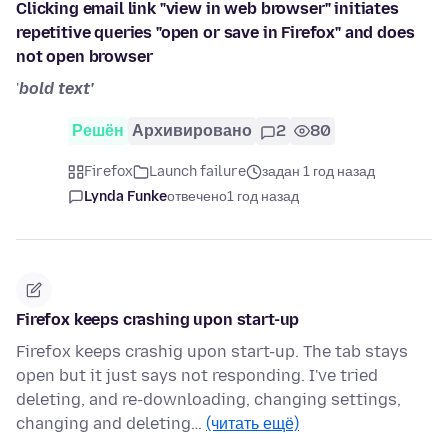
Clicking email link "view in web browser" initiates
repetitive queries "open or save in Firefox" and does
not open browser
'
bold text'
Решён
Архивировано
2
80
Firefox
Launch failure
задан 1 год назад
Lynda Funke
отвечено
1 год назад
Firefox keeps crashing upon start-up
Firefox keeps crashig upon start-up. The tab stays
open but it just says not responding. I've tried
deleting, and re-downloading, changing settings,
changing and deleting…
(читать ещё)