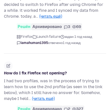
decided to switch to Firefox after using Chrome for
a while. it worked fine and I synced my data from
Chrome. today, a…
(читать ещё)
Решён
Архивировано
3
69
Firefox
Launch failure
задан 1 год назад
iamahuman1395
отвечено
1 год назад
How do I fix Firefox not opening?
I had two profiles, was in the process of trying to
learn how to use the 2nd profile (as seen in the link
below), which I still have no answer for. Somehow,
maybe I held…
(читать ещё)
Решён
Архивировано
2
327