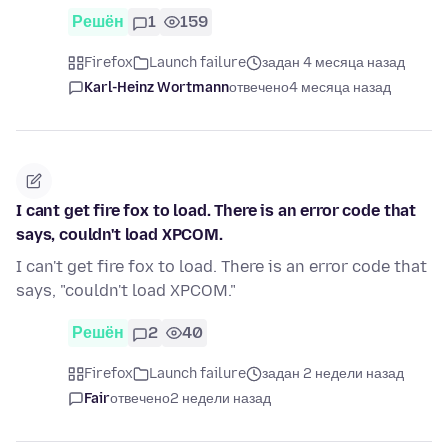
Решён
1
159
Firefox
Launch failure
задан 4 месяца назад
Karl-Heinz Wortmann
отвечено
4 месяца назад
I cant get fire fox to load. There is an error code that
says, couldn't load XPCOM.
I can't get fire fox to load. There is an error code that
says, "couldn't load XPCOM."
Решён
2
40
Firefox
Launch failure
задан 2 недели назад
Fair
отвечено
2 недели назад