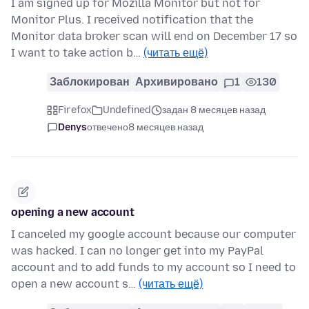
I am signed up for Mozilla Monitor but not for
Monitor Plus. I received notification that the
Monitor data broker scan will end on December 17 so
I want to take action b…
(читать ещё)
Заблокирован
Архивировано
1
130
Firefox
Undefined
задан 8 месяцев назад
Denys
отвечено
8 месяцев назад
opening a new account
I canceled my google account because our computer
was hacked. I can no longer get into my PayPal
account and to add funds to my account so I need to
open a new account s…
(читать ещё)