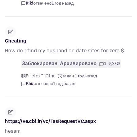
Kiki
отвечено
1 год назад
Cheating
How do I find my husband on date sites for zero $
Заблокирован
Архивировано
1
70
Firefox
Other
задан 1 год назад
Paul
отвечено
1 год назад
https://ve.cbi.ir/vc/TasRequestVC.aspx
hesam