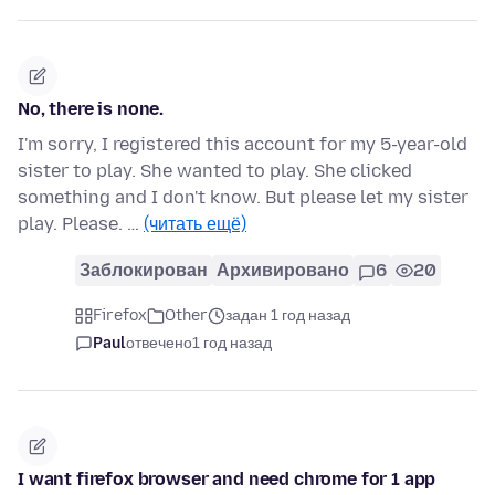
No, there is none.
I'm sorry, I registered this account for my 5-year-old
sister to play. She wanted to play. She clicked
something and I don't know. But please let my sister
play. Please. …
(читать ещё)
Заблокирован
Архивировано
6
20
Firefox
Other
задан 1 год назад
Paul
отвечено
1 год назад
I want firefox browser and need chrome for 1 app