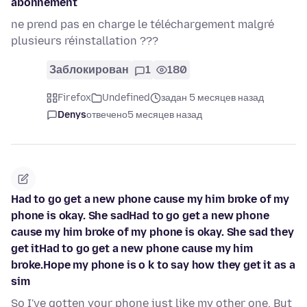
abonnement
ne prend pas en charge le téléchargement malgré
plusieurs réinstallation ???
Заблокирован
1
180
Firefox
Undefined
задан 5 месяцев назад
Denys
отвечено
5 месяцев назад
Had to go get a new phone cause my him broke of my
phone is okay. She sadHad to go get a new phone
cause my him broke of my phone is okay. She sad they
get itHad to go get a new phone cause my him
broke.Hope my phone is o k to say how they get it as a
sim
So I've gotten your phone just like my other one. But