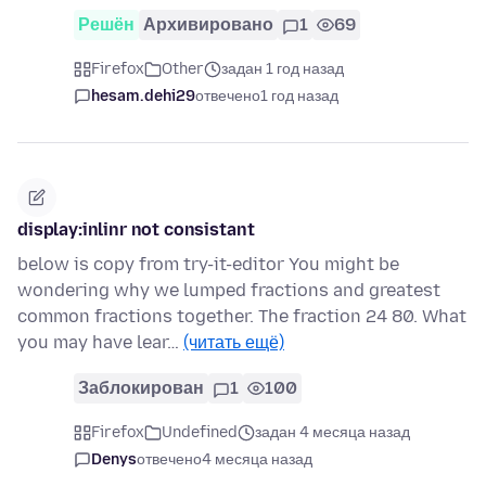
Решён
Архивировано
1
69
Firefox
Other
задан 1 год назад
hesam.dehi29
отвечено
1 год назад
display:inlinr not consistant
below is copy from try-it-editor You might be
wondering why we lumped fractions and greatest
common fractions together. The fraction 24 80. What
you may have lear…
(читать ещё)
Заблокирован
1
100
Firefox
Undefined
задан 4 месяца назад
Denys
отвечено
4 месяца назад