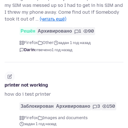
my SIM was messed up so I had to get in his SIM and
I threw my phone away. Come find out if Somebody
took it out of …
(читать ещё)
Решён
Архивировано
1
90
Firefox
Other
задан 1 год назад
Darin
отвечено
1 год назад
printer not working
how do i test printer
Заблокирован
Архивировано
3
150
Firefox
Images and documents
задан 1 год назад