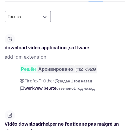
download video,application ,software
add idm extension
Решён
Архивировано
2
20
Firefox
Other
задан 1 год назад
werkyew belete
отвечено
1 год назад
Vidéo downloadrhelper ne fontionne pas malgré un