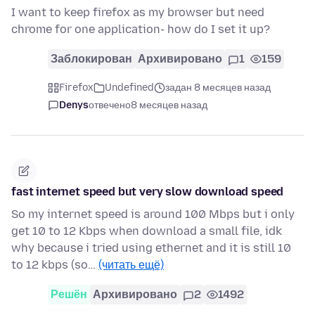
I want to keep firefox as my browser but need
chrome for one application- how do I set it up?
Заблокирован
Архивировано
1
159
Firefox
Undefined
задан 8 месяцев назад
Denys
отвечено
8 месяцев назад
fast internet speed but very slow download speed
So my internet speed is around 100 Mbps but i only
get 10 to 12 Kbps when download a small file, idk
why because i tried using ethernet and it is still 10
to 12 kbps (so…
(читать ещё)
Решён
Архивировано
2
1492