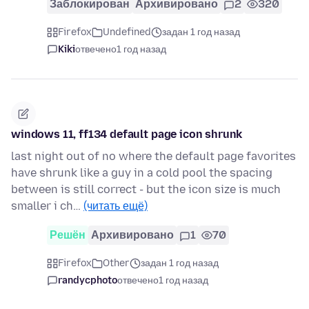
Заблокирован
Архивировано
2
320
Firefox
Undefined
задан 1 год назад
Kiki
отвечено
1 год назад
windows 11, ff134 default page icon shrunk
last night out of no where the default page favorites
have shrunk like a guy in a cold pool the spacing
between is still correct - but the icon size is much
smaller i ch…
(читать ещё)
Решён
Архивировано
1
70
Firefox
Other
задан 1 год назад
randycphoto
отвечено
1 год назад