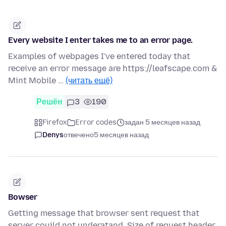
Every website I enter takes me to an error page.
Examples of webpages I've entered today that
receive an error message are https://leafscape.com &
Mint Mobile …
(читать ещё)
Решён
3
190
Firefox
Error codes
задан 5 месяцев назад
Denys
отвечено
5 месяцев назад
Bowser
Getting message that browser sent request that
server coujld not underatand. Size of request header