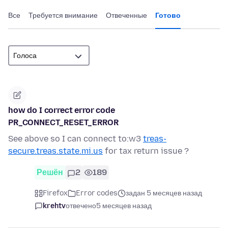
Все
Требуется внимание
Отвеченные
Готово
how do I correct error code
PR_CONNECT_RESET_ERROR
See above so I can connect to:w3
treas-
secure.treas.state.mi.us
for tax return issue ?
Решён
2
189
Firefox
Error codes
задан 5 месяцев назад
krehtv
отвечено
5 месяцев назад