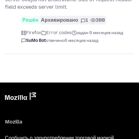
field exceeds server limit.
Решён
Архивировано
1
388
Firefox
Error codes
задан 6 месяцев назад
SuMo Bot
отвечено
6 месяцев назад
Mozilla
Сообщить о злоупотреблении торговой маркой