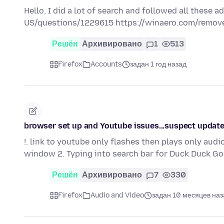
Hello, I did a lot of search and followed all these a
US/questions/1229615 https://winaero.com/remov
Решён
Архивировано
1
513
Firefox
Accounts
задан 1 год назад
browser set up and Youtube issues...suspect updat
!. link to youtube only flashes then plays only audi
window 2. Typing into search bar for Duck Duck G
Решён
Архивировано
7
330
Firefox
Audio and Video
задан 10 месяцев наз