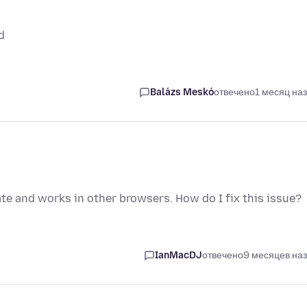
d
Balázs Meskó
отвечено
1 месяц на
ate and works in other browsers. How do I fix this issue?
IanMacDJ
отвечено
9 месяцев на