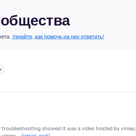
сообщества
вета.
Узнайте, как помочь на них ответить!
ther troubleshooting showed it was a video hosted by vimeo
le vimeo …
(читать ещё)