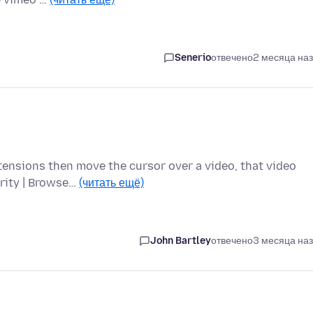
Senerio
отвечено
2 месяца на
tensions then move the cursor over a video, that video
urity | Browse…
(читать ещё)
John Bartley
отвечено
3 месяца на