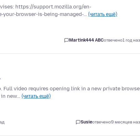
dvises: https://support.mozilla.org/en-
e-your-browser-is-being-managed-…
(читать ещё)
Martink444 ABC
отвечено
1 год на
e
o. Full video requires opening link in a new private browse
o in new…
(читать ещё)
ад
Susie
отвечено
9 месяцев на