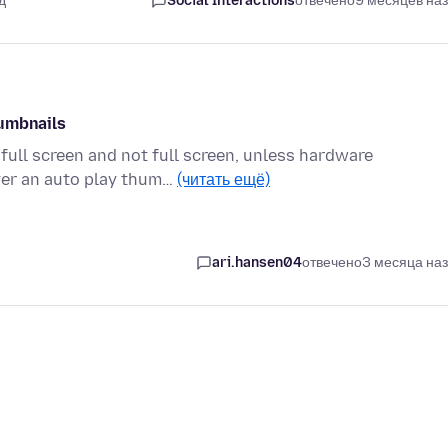
д
Social Interactions
отвечено
9 месяцев на
humbnails
full screen and not full screen, unless hardware
over an auto play thum…
(читать ещё)
ari.hansen04
отвечено
3 месяца на