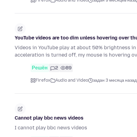
Firefox
Audio and Video
задан 9 месяцев наза
YouTube videos are too dim unless hovering over t
Videos in YouTube play at about 50% brightness in 
acceleration is turned off, my mouse is hovering 
Решён
2
89
Firefox
Audio and Video
задан 3 месяца назад
Cannot play bbc news videos
I cannot play bbc news videos