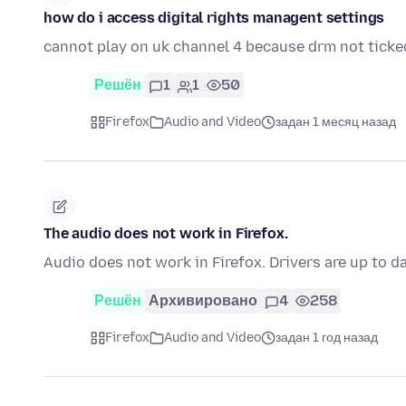
how do i access digital rights managent settings
cannot play on uk channel 4 because drm not ticke
Решён
1
1
50
Firefox
Audio and Video
задан 1 месяц назад
The audio does not work in Firefox.
Audio does not work in Firefox. Drivers are up to d
Решён
Архивировано
4
258
Firefox
Audio and Video
задан 1 год назад