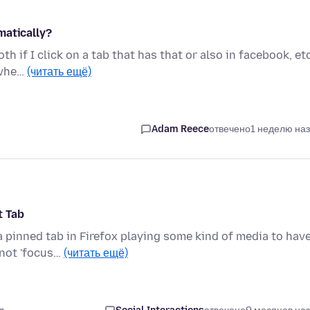
matically?
h if I click on a tab that has that or also in facebook, etc
 whe…
(читать ещё)
Adam Reece
отвечено
1 неделю на
t Tab
 a pinned tab in Firefox playing some kind of media to hav
 not 'focus…
(читать ещё)