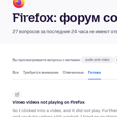
Firefox: форум 
27 вопросов за последние 24 часа не имеют от
Вы просматриваете вопросы с метками:
audio-and-video
Все
Требуется внимание
Отвеченные
Готово
Vimeo videos not playing on Firefox
So I clicked into a video, and it did not play. Fur
and youtube videos still worked. I tried on multip