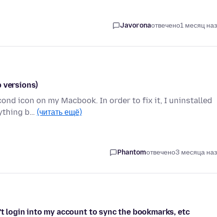
Javorona
отвечено
1 месяц на
 versions)
ond icon on my Macbook. In order to fix it, I uninstalled
rything b…
(читать ещё)
Phantom
отвечено
3 месяца на
't login into my account to sync the bookmarks, etc