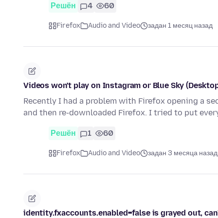
Решён
4
60
Firefox
Audio and Video
задан 1 месяц назад
Videos won't play on Instagram or Blue Sky (Desktop
Recently I had a problem with Firefox opening a sec
and then re-downloaded Firefox. I tried to put eve
Решён
1
60
Firefox
Audio and Video
задан 3 месяца назад
identity.fxaccounts.enabled=false is grayed out, can