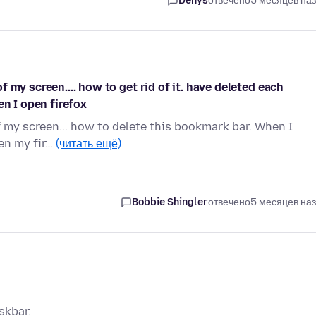
Denys
отвечено
5 месяцев на
 my screen.... how to get rid of it. have deleted each
en I open firefox
 my screen... how to delete this bookmark bar. When I
pen my fir…
(читать ещё)
Bobbie Shingler
отвечено
5 месяцев на
skbar.