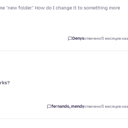
me "new folder." How do I change it to something more
Denys
отвечено
5 месяцев на
rks?
fernando_mendy
отвечено
5 месяцев на