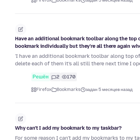
Firefox
Bookmarks
задан 5 месяцев назад
Have an additional bookmark toolbar along the top of
bookmark individually but they're all there again wh
'I have an additional bookmark toolbar along top of
delete each of them it's all still there next time I o
Решён
2
170
Firefox
Bookmarks
задан 5 месяцев назад
Why can't I add my bookmark to my taskbar?
For some reason I can't add my bookmarks to my ta