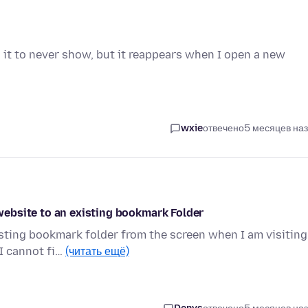
 it to never show, but it reappears when I open a new
wxie
отвечено
5 месяцев на
ebsite to an existing bookmark Folder
sting bookmark folder from the screen when I am visiting
I cannot fi…
(читать ещё)