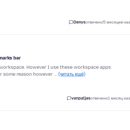
Denys
отвечено
5 месяцев на
marks bar
ts workspace. However I use these workspace apps
For some reason however …
(читать ещё)
vanpaljas
отвечено
1 месяц на