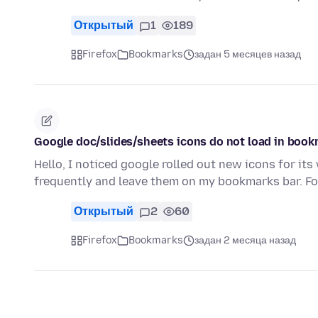
Открытый
1
189
Firefox
Bookmarks
задан 5 месяцев назад
Google doc/slides/sheets icons do not load in book
Hello, I noticed google rolled out new icons for i
frequently and leave them on my bookmarks bar. 
Открытый
2
60
Firefox
Bookmarks
задан 2 месяца назад