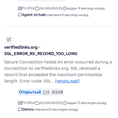
Firefox
Accessibility
задан 4 месяца назад
Agent virtuel
отвечено
4 месяца назад
verifiedlinks.org -
SSL_ERROR_RX_RECORD_TOO_LONG
Secure Connection Failed An error occurred during a
connection to verifiedlinks.org. SSL received a
record that exceeded the maximum permissible
length. Error code: SSL…
(читать ещё)
Открытый
1
110
Firefox
Accessibility
задан 5 месяцев назад
Denys
отвечено
5 месяцев назад