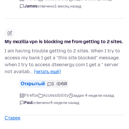
James
отвечено
1 месяц назад
My mozilla vpn is blocking me from getting to 2 sites.
I am having trouble getting to 2 sites. When I try to
access my bank I get a "this site blocked" message.
when I try to access dteenergy.com I get a " server
not availab…
(читать ещё)
Открытый
1
60
Firefox
Accessibility
задан 4 недели назад
Paul
отвечено
4 недели назад
Старее