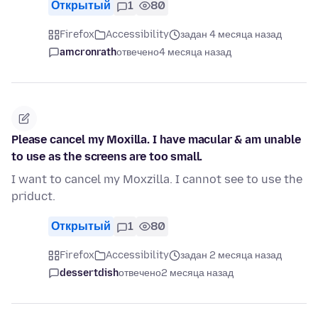
Открытый
1
80
Firefox
Accessibility
задан 4 месяца назад
amcronrath
отвечено
4 месяца назад
Please cancel my Moxilla. I have macular & am unable
to use as the screens are too small.
I want to cancel my Moxzilla. I cannot see to use the
priduct.
Открытый
1
80
Firefox
Accessibility
задан 2 месяца назад
dessertdish
отвечено
2 месяца назад