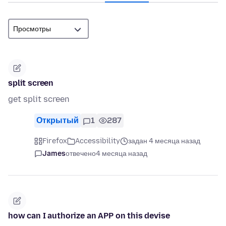
split screen
get split screen
Открытый
1
287
Firefox
Accessibility
задан 4 месяца назад
James
отвечено
4 месяца назад
how can I authorize an APP on this devise