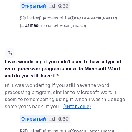
Открытый
1
60
Firefox
Accessibility
задан 4 месяца назад
James
отвечено
4 месяца назад
I was wondering if you didn't used to have a type of
word processor program similar to Microsoft Word
and do you still have it?
Hi, I was wondering if you still have the word
processing program, similar to Microsoft Word. I
seem to remembering using it when I was in College
some years back. If you…
(читать ещё)
Открытый
1
60
Firefox
Accessibility
задан 1 месяц назад