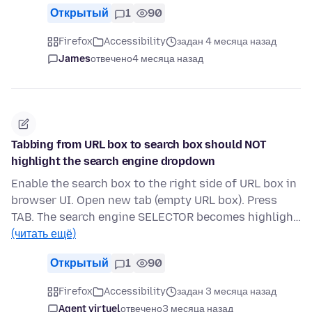
Открытый
1
90
Firefox
Accessibility
задан 4 месяца назад
James
отвечено
4 месяца назад
Tabbing from URL box to search box should NOT
highlight the search engine dropdown
Enable the search box to the right side of URL box in
browser UI. Open new tab (empty URL box). Press
TAB. The search engine SELECTOR becomes highligh…
(читать ещё)
Открытый
1
90
Firefox
Accessibility
задан 3 месяца назад
Agent virtuel
отвечено
3 месяца назад