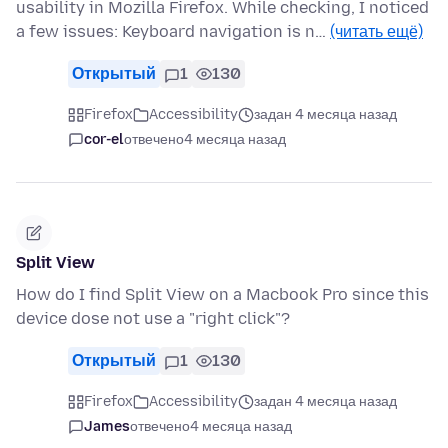
usability in Mozilla Firefox. While checking, I noticed
a few issues: Keyboard navigation is n…
(читать ещё)
Открытый
1
130
Firefox
Accessibility
задан 4 месяца назад
cor-el
отвечено
4 месяца назад
Split View
How do I find Split View on a Macbook Pro since this
device dose not use a "right click"?
Открытый
1
130
Firefox
Accessibility
задан 4 месяца назад
James
отвечено
4 месяца назад