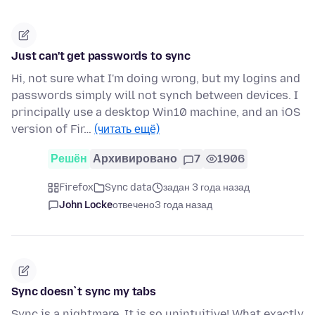
Just can't get passwords to sync
Hi, not sure what I'm doing wrong, but my logins and
passwords simply will not synch between devices. I
principally use a desktop Win10 machine, and an iOS
version of Fir…
(читать ещё)
Решён
Архивировано
7
1906
Firefox
Sync data
задан 3 года назад
John Locke
отвечено
3 года назад
Sync doesn`t sync my tabs
Sync is a nightmare. It is so unintuitive! What exactly