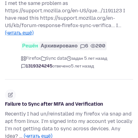
I met the same problem as
https://support.mozilla.org/en-US/que.../1191123 I
have read this https://support.mozilla.org/en-
US/kb/forum-response-firefox-sync-verifica... I…
(читать ещё)
Решён
Архивировано
6
200
Firefox
Sync data
задан 5 лет назад
1319324245
отвечено
5 лет назад
Failure to Sync after MFA and Verification
Recently I had un/reinstalled my firefox via snap and
apt from linux. I'm signed into my account yet locally
I'm not getting data to sync across devices. Any
idea? …
(читать ещё)