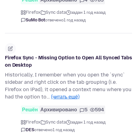
Firefox
Sync data
задан 1 год назад
SuMo Bot
отвечено
1 год назад
Firefox Sync - Missing Option to Open All Synced Tabs
on Desktop
Historically, I remember when you open the `sync`
sidebar and right click on the tab grouping (i.e.
Firefox on iPad), it opened a context menu where you
had the option to…
(читать ещё)
Решён
Архивировано
5
594
Firefox
Sync data
задан 1 год назад
DES
отвечено
1 год назад