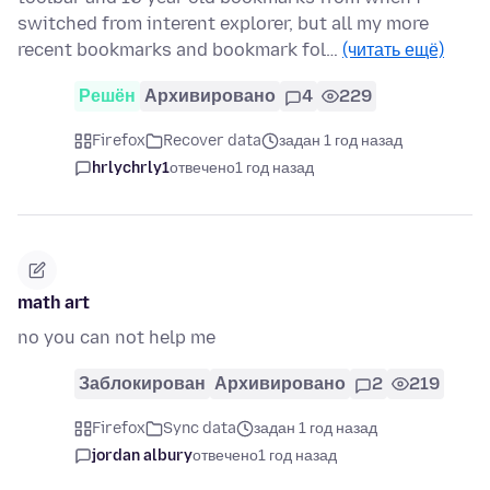
switched from interent explorer, but all my more
recent bookmarks and bookmark fol…
(читать ещё)
Решён
Архивировано
4
229
Firefox
Recover data
задан 1 год назад
hrlychrly1
отвечено
1 год назад
math art
no you can not help me
Заблокирован
Архивировано
2
219
Firefox
Sync data
задан 1 год назад
jordan albury
отвечено
1 год назад