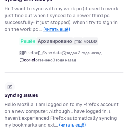
Hi. I want to sync with my work pc (it used to work
just fine but when I synced to a newer third pc-
successfully- it just stopped). When i try to sign in
on the work pc …
(читать ещё)
Решён
Архивировано
2
160
Firefox
Sync data
задан 3 года назад
cor-el
отвечено
3 года назад
Syncing Issues
Hello Mozilla. I am logged on to my Firefox account
on a new computer. Although I have logged in, I
haven't experienced Firefox automatically syncing
my bookmarks and ext…
(читать ещё)