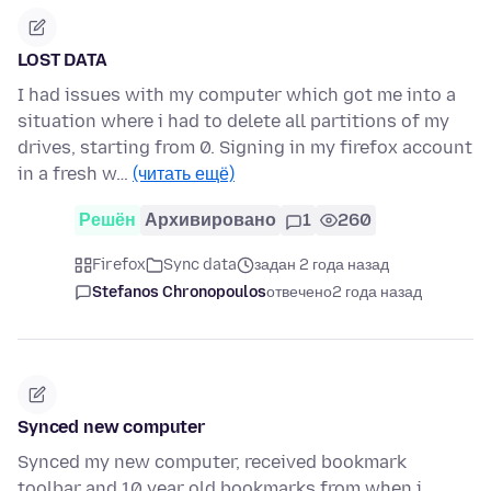
LOST DATA
I had issues with my computer which got me into a
situation where i had to delete all partitions of my
drives, starting from 0. Signing in my firefox account
in a fresh w…
(читать ещё)
Решён
Архивировано
1
260
Firefox
Sync data
задан 2 года назад
Stefanos Chronopoulos
отвечено
2 года назад
Synced new computer
Synced my new computer, received bookmark
toolbar and 10 year old bookmarks from when i