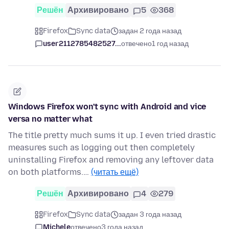
Решён
Архивировано
5
368
Firefox
Sync data
задан 2 года назад
user2112785482527...
отвечено
1 год назад
Windows Firefox won't sync with Android and vice
versa no matter what
The title pretty much sums it up. I even tried drastic
measures such as logging out then completely
uninstalling Firefox and removing any leftover data
on both platforms.…
(читать ещё)
Решён
Архивировано
4
279
Firefox
Sync data
задан 3 года назад
Michele
отвечено
3 года назад