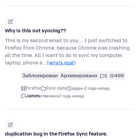
Why is this not syncing??
This is my second email to you.... I just switched to
Firefox from Chrome, because Chrome was crashing
all the time. All I want to do is sync my computer,
laptop, phone a…
(читать ещё)
Заблокирован
Архивировано
1
499
Firefox
Sync data
задан 2 года назад
James
отвечено
2 года назад
duplication bug in the Firefox Sync feature.