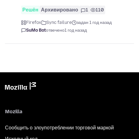
Решён
Архивировано
1
110
Firefox
Sync failure
задан 1 год назад
SuMo Bot
отвечено
1 год назад
Mozilla
Сообщить о злоупотреблении торговой маркой
Исходный код