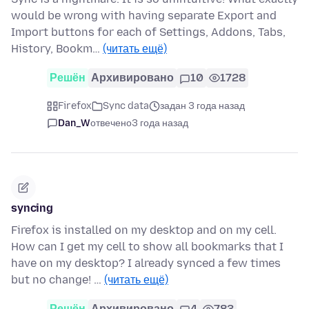
would be wrong with having separate Export and
Import buttons for each of Settings, Addons, Tabs,
History, Bookm…
(читать ещё)
Решён
Архивировано
10
1728
Firefox
Sync data
задан 3 года назад
Dan_W
отвечено
3 года назад
syncing
Firefox is installed on my desktop and on my cell.
How can I get my cell to show all bookmarks that I
have on my desktop? I already synced a few times
but no change! …
(читать ещё)
Решён
Архивировано
4
783