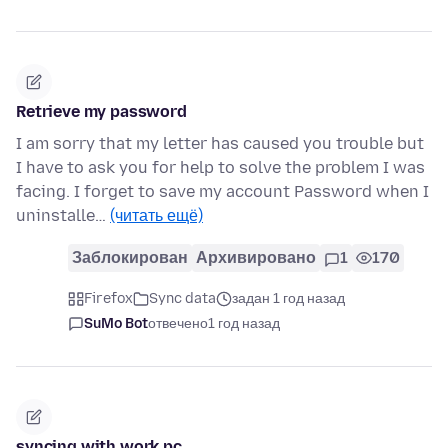
Retrieve my password
I am sorry that my letter has caused you trouble but
I have to ask you for help to solve the problem I was
facing. I forget to save my account Password when I
uninstalle…
(читать ещё)
Заблокирован
Архивировано
1
170
Firefox
Sync data
задан 1 год назад
SuMo Bot
отвечено
1 год назад
syncing with work pc