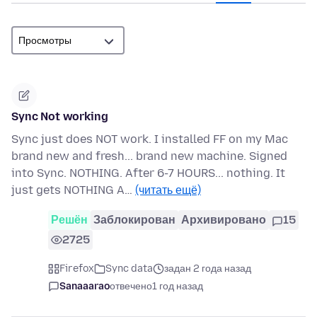
Sync Not working
Sync just does NOT work. I installed FF on my Mac
brand new and fresh... brand new machine. Signed
into Sync. NOTHING. After 6-7 HOURS... nothing. It
just gets NOTHING A…
(читать ещё)
Решён
Заблокирован
Архивировано
15
2725
Firefox
Sync data
задан 2 года назад
Sanaaarao
отвечено
1 год назад