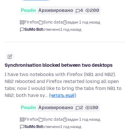
Решён
Архивировано
4
200
Firefox
Sync data
задан 1 год назад
SuMo Bot
отвечено
1 год назад
Synchronisation blocked between two desktops
I have two notebooks with Firefox (NB1 and NB2).
NB2 rebooted and Firefox restarted losing all open
tabs; now I would like to bring the tabs from NB1 to
NB2; both have sy…
(читать ещё)
Решён
Архивировано
2
180
Firefox
Sync data
задан 1 год назад
SuMo Bot
отвечено
1 год назад