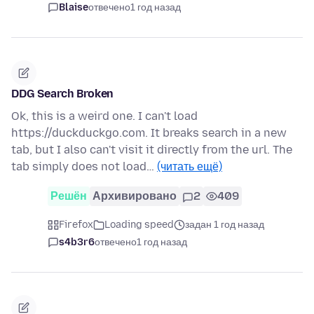
Blaise
отвечено
1 год назад
DDG Search Broken
Ok, this is a weird one. I can't load
https://duckduckgo.com. It breaks search in a new
tab, but I also can't visit it directly from the url. The
tab simply does not load…
(читать ещё)
Решён
Архивировано
2
409
Firefox
Loading speed
задан 1 год назад
s4b3r6
отвечено
1 год назад