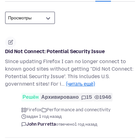
Did Not Connect: Potential Security Issue
Since updating Firefox I can no longer connect to
known good sites without getting "Did Not Connect:
Potential Security Issue". This includes U.S.
government sites! For i…
(читать ещё)
Решён
Архивировано
15
1946
Firefox
Performance and connectivity
задан 1 год назад
John Purretta
отвечено
1 год назад