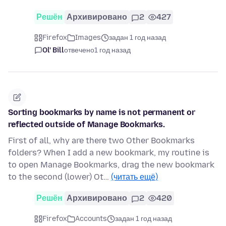
Решён
Архивировано
2
427
Firefox
Images
задан 1 год назад
Ol' Bill
отвечено
1 год назад
Sorting bookmarks by name is not permanent or
reflected outside of Manage Bookmarks.
First of all, why are there two Other Bookmarks
folders? When I add a new bookmark, my routine is
to open Manage Bookmarks, drag the new bookmark
to the second (lower) Ot…
(читать ещё)
Решён
Архивировано
2
420
Firefox
Accounts
задан 1 год назад