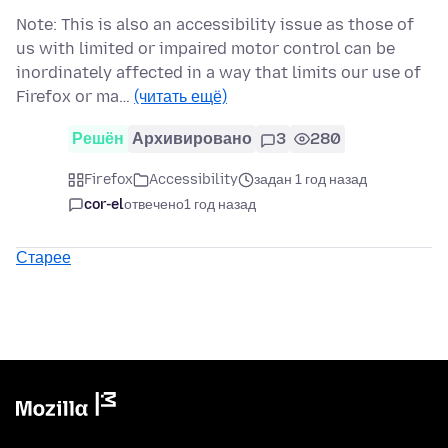
Note: This is also an accessibility issue as those of
us with limited or impaired motor control can be
inordinately affected in a way that limits our use of
Firefox or ma…
(читать ещё)
Решён
Архивировано
3
280
Firefox
Accessibility
задан 1 год назад
cor-el
отвечено
1 год назад
Старее