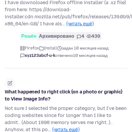
I have downoloaed Firefox offline installer (a .xz file)
from here: https://download-
installer.cdn.mozilla.net/pub/firefox/releases/139.0b9/
x86_64/en-GB/ I have als…
(читать ещё)
Решён
Архивировано
4
439
Firefox
Install
задан 10 месяцев назад
xyz123abcf-u-k
отвечено
10 месяцев назад
What happened to right click (on a photo or graphic)
to View Image Info?
Not sure I selected the proper category, but I've been
coding websites since for longer than I like to
admit.. (About 1998 memory serves me right..)..
Anyhow, at this po…
(читать ещё)