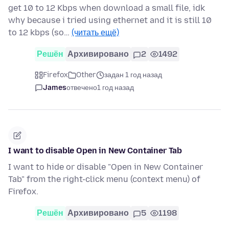
get 10 to 12 Kbps when download a small file, idk
why because i tried using ethernet and it is still 10
to 12 kbps (so…
(читать ещё)
Решён
Архивировано
2
1492
Firefox
Other
задан 1 год назад
James
отвечено
1 год назад
I want to disable Open in New Container Tab
I want to hide or disable "Open in New Container
Tab" from the right-click menu (context menu) of
Firefox.
Решён
Архивировано
5
1198