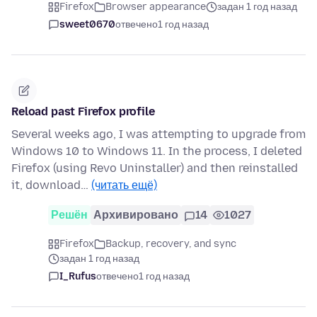
Firefox
Browser appearance
задан 1 год назад
sweet0670
отвечено
1 год назад
Reload past Firefox profile
Several weeks ago, I was attempting to upgrade from
Windows 10 to Windows 11. In the process, I deleted
Firefox (using Revo Uninstaller) and then reinstalled
it, download…
(читать ещё)
Решён
Архивировано
14
1027
Firefox
Backup, recovery, and sync
задан 1 год назад
I_Rufus
отвечено
1 год назад