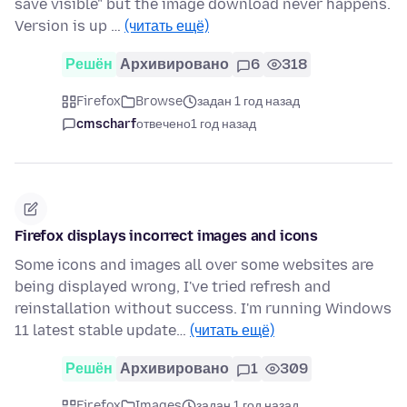
save visible" but the image download never happens.
Version is up …
(читать ещё)
Решён
Архивировано
6
318
Firefox
Browse
задан 1 год назад
cmscharf
отвечено
1 год назад
Firefox displays incorrect images and icons
Some icons and images all over some websites are
being displayed wrong, I've tried refresh and
reinstallation without success. I'm running Windows
11 latest stable update…
(читать ещё)
Решён
Архивировано
1
309
Firefox
Images
задан 1 год назад