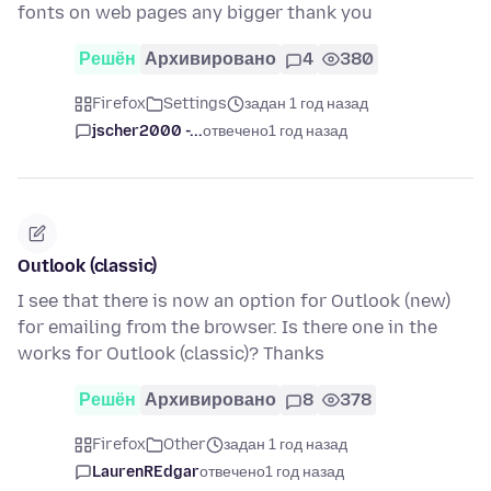
fonts on web pages any bigger thank you
Решён
Архивировано
4
380
Firefox
Settings
задан 1 год назад
jscher2000 -...
отвечено
1 год назад
Outlook (classic)
I see that there is now an option for Outlook (new)
for emailing from the browser. Is there one in the
works for Outlook (classic)? Thanks
Решён
Архивировано
8
378
Firefox
Other
задан 1 год назад
LaurenREdgar
отвечено
1 год назад