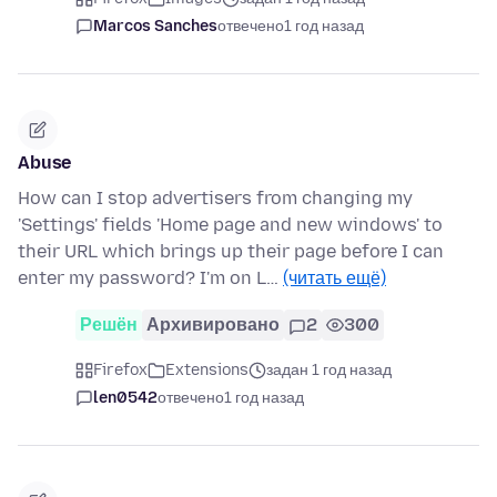
Marcos Sanches
отвечено
1 год назад
Abuse
How can I stop advertisers from changing my
'Settings' fields 'Home page and new windows' to
their URL which brings up their page before I can
enter my password? I'm on L…
(читать ещё)
Решён
Архивировано
2
300
Firefox
Extensions
задан 1 год назад
len0542
отвечено
1 год назад