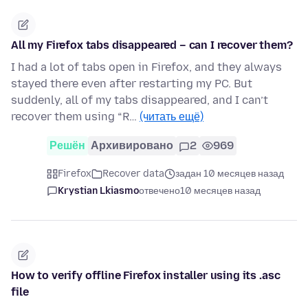
All my Firefox tabs disappeared – can I recover them?
I had a lot of tabs open in Firefox, and they always
stayed there even after restarting my PC. But
suddenly, all of my tabs disappeared, and I can’t
recover them using “R…
(читать ещё)
Решён
Архивировано
2
969
Firefox
Recover data
задан 10 месяцев назад
Krystian Lkiasmo
отвечено
10 месяцев назад
How to verify offline Firefox installer using its .asc
file