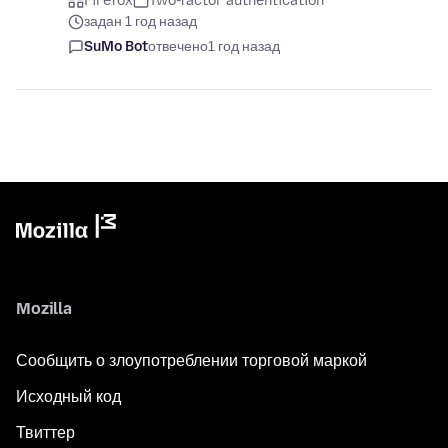
Firefox
Two-factor authentication
задан 1 год назад
SuMo Bot
отвечено
1 год назад
Mozilla
Сообщить о злоупотреблении торговой маркой
Исходный код
Твиттер