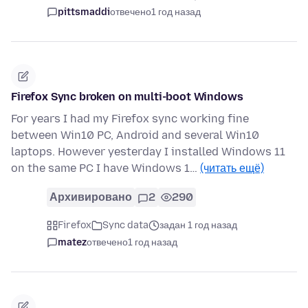
pittsmaddi
отвечено
1 год назад
Firefox Sync broken on multi-boot Windows
For years I had my Firefox sync working fine
between Win10 PC, Android and several Win10
laptops. However yesterday I installed Windows 11
on the same PC I have Windows 1…
(читать ещё)
Архивировано
2
290
Firefox
Sync data
задан 1 год назад
matez
отвечено
1 год назад