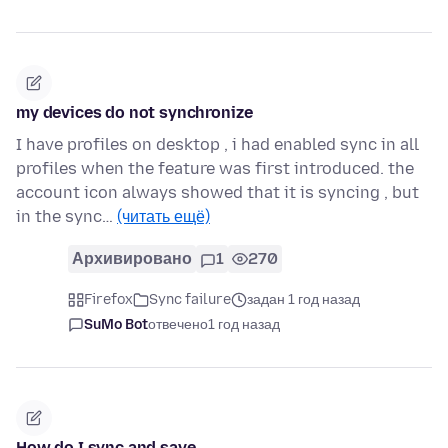
my devices do not synchronize
I have profiles on desktop , i had enabled sync in all
profiles when the feature was first introduced. the
account icon always showed that it is syncing , but
in the sync…
(читать ещё)
Архивировано
1
270
Firefox
Sync failure
задан 1 год назад
SuMo Bot
отвечено
1 год назад
How do I sync and save