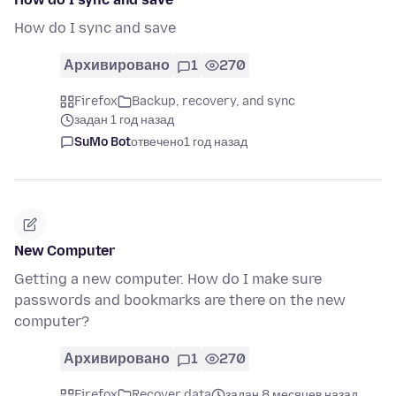
How do I sync and save
Архивировано
1
270
Firefox
Backup, recovery, and sync
задан 1 год назад
SuMo Bot
отвечено
1 год назад
New Computer
Getting a new computer. How do I make sure
passwords and bookmarks are there on the new
computer?
Архивировано
1
270
Firefox
Recover data
задан 8 месяцев назад