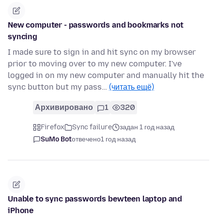
New computer - passwords and bookmarks not
syncing
I made sure to sign in and hit sync on my browser
prior to moving over to my new computer. I've
logged in on my new computer and manually hit the
sync button but my pass…
(читать ещё)
Архивировано
1
320
Firefox
Sync failure
задан 1 год назад
SuMo Bot
отвечено
1 год назад
Unable to sync passwords bewteen laptop and
iPhone