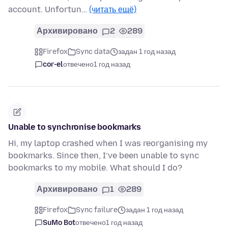
account. Unfortun…
(читать ещё)
Архивировано
2
289
Firefox
Sync data
задан 1 год назад
cor-el
отвечено
1 год назад
Unable to synchronise bookmarks
Hi, my laptop crashed when I was reorganising my
bookmarks. Since then, I’ve been unable to sync
bookmarks to my mobile. What should I do?
Архивировано
1
289
Firefox
Sync failure
задан 1 год назад
SuMo Bot
отвечено
1 год назад