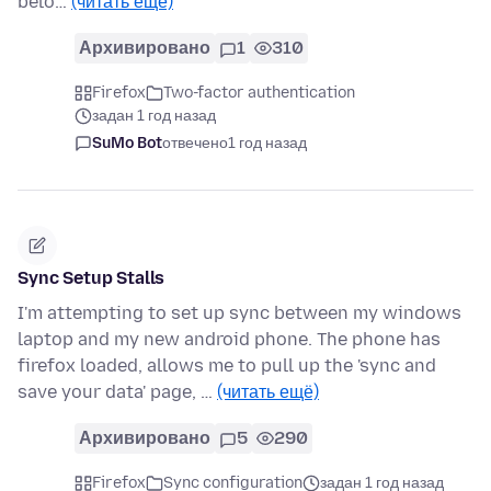
belo…
(читать ещё)
Архивировано
1
310
Firefox
Two-factor authentication
задан 1 год назад
SuMo Bot
отвечено
1 год назад
Sync Setup Stalls
I'm attempting to set up sync between my windows
laptop and my new android phone. The phone has
firefox loaded, allows me to pull up the 'sync and
save your data' page, …
(читать ещё)
Архивировано
5
290
Firefox
Sync configuration
задан 1 год назад