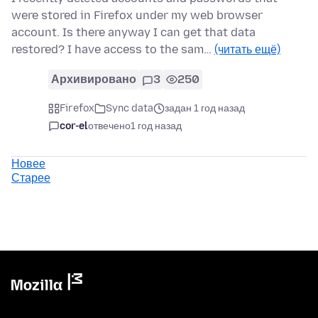
were stored in Firefox under my web browser
account. Is there anyway I can get that data
restored? I have access to the sam…
(читать ещё)
Архивировано
3
250
Firefox
Sync data
задан 1 год назад
cor-el
отвечено
1 год назад
Новее
Старее