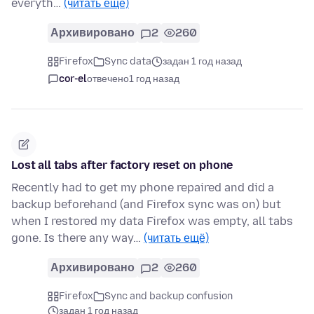
everyth…
(читать ещё)
Архивировано
2
260
Firefox
Sync data
задан 1 год назад
cor-el
отвечено
1 год назад
Lost all tabs after factory reset on phone
Recently had to get my phone repaired and did a
backup beforehand (and Firefox sync was on) but
when I restored my data Firefox was empty, all tabs
gone. Is there any way…
(читать ещё)
Архивировано
2
260
Firefox
Sync and backup confusion
задан 1 год назад