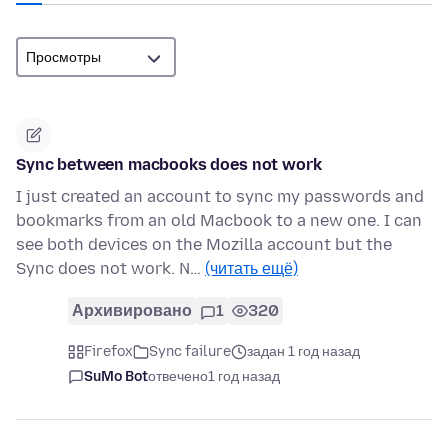
Sync between macbooks does not work
I just created an account to sync my passwords and
bookmarks from an old Macbook to a new one. I can
see both devices on the Mozilla account but the
Sync does not work. N…
(читать ещё)
Архивировано
1
320
Firefox
Sync failure
задан 1 год назад
SuMo Bot
отвечено
1 год назад