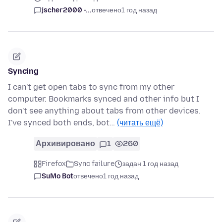
jscher2000 -...
отвечено
1 год назад
Syncing
I can't get open tabs to sync from my other
computer. Bookmarks synced and other info but I
don't see anything about tabs from other devices.
I've synced both ends, bot…
(читать ещё)
Архивировано
1
260
Firefox
Sync failure
задан 1 год назад
SuMo Bot
отвечено
1 год назад