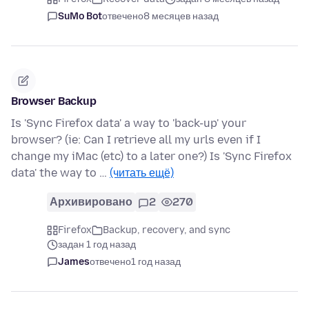
SuMo Bot
отвечено
8 месяцев назад
Browser Backup
Is 'Sync Firefox data' a way to 'back-up' your
browser? (ie: Can I retrieve all my urls even if I
change my iMac (etc) to a later one?) Is 'Sync Firefox
data' the way to …
(читать ещё)
Архивировано
2
270
Firefox
Backup, recovery, and sync
задан 1 год назад
James
отвечено
1 год назад