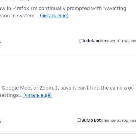
now in Firefox I'm continually prompted with "Awaiting
ssion in system …
(читать ещё)
д
cdeland
отвечено
1 год на
 Google Meet or Zoom. It says it can't find the camera or
 settings…
(читать ещё)
д
SuMo Bot
отвечено
1 год на