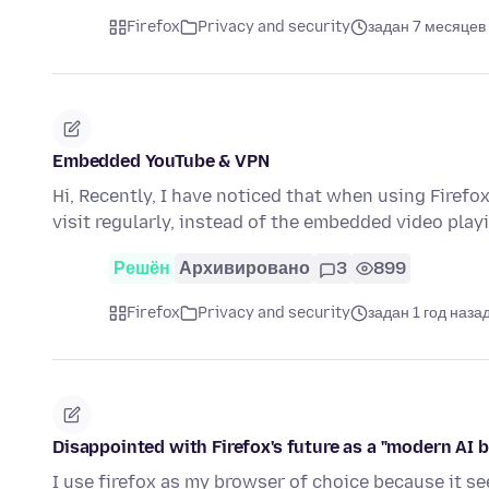
Firefox
Privacy and security
задан 7 месяцев
Embedded YouTube & VPN
Hi, Recently, I have noticed that when using Firefox
visit regularly, instead of the embedded video play
Решён
Архивировано
3
899
Firefox
Privacy and security
задан 1 год наза
Disappointed with Firefox's future as a "modern AI b
I use firefox as my browser of choice because it s