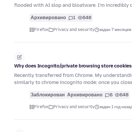
flooded with AI slop and bloatware. I'm incredibly
Архивировано
1
648
Firefox
Privacy and security
задан 7 месяцев
Why does Incognito/private browsing store cookies
Recently transferred from Chrome. My understandi
similarly to chrome incognito mode; once you close
Заблокирован
Архивировано
6
648
Firefox
Privacy and security
задан 1 год наза