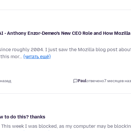
 AI - Anthony Enzor-Demeo's New CEO Role and How Mozilla
f since roughly 2004. I just saw the Mozilla blog post abou
 this mor…
(читать ещё)
 назад
Paul
отвечено
7 месяцев на
w to do this? thanks
e. This week I was blocked, as my computer may be blocki