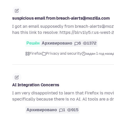
suspicious email from breach-alerts@mozilla.com
I got an email supposedly from breach-alerts@mozil
has this link to resolve: https://blrv1ly5.r.us-west
Решён
Архивировано
6
1372
Firefox
Privacy and security
задан 1 год наза
AI Integration Concerns
I am very disappointed to learn that Firefox is mov
specifically because there is no AI. AI tools are a 
Архивировано
1
915