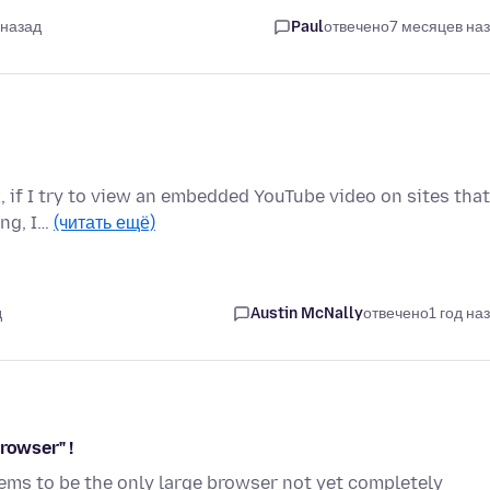
 назад
Paul
отвечено
7 месяцев на
, if I try to view an embedded YouTube video on sites that
ing, I…
(читать ещё)
д
Austin McNally
отвечено
1 год на
rowser" !
eems to be the only large browser not yet completely