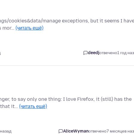
ttings/cookies&data/manage exceptions, but it seems I hav
is mor…
(читать ещё)
д
deedj
отвечено
1 год на
, to say only one thing: I love Firefox, it (still) has the
 that it…
(читать ещё)
 назад
AliceWyman
отвечено
7 месяцев на