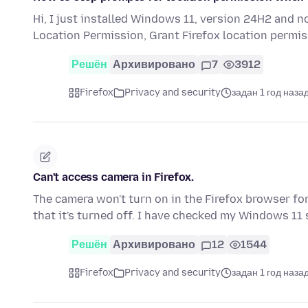
Hi, I just installed Windows 11, version 24H2 and 
Location Permission, Grant Firefox location permi
Решён
Архивировано
7
3912
Firefox
Privacy and security
задан 1 год наза
Can't access camera in Firefox.
The camera won't turn on in the Firefox browser for
that it's turned off. I have checked my Windows 11
Решён
Архивировано
12
1544
Firefox
Privacy and security
задан 1 год наза