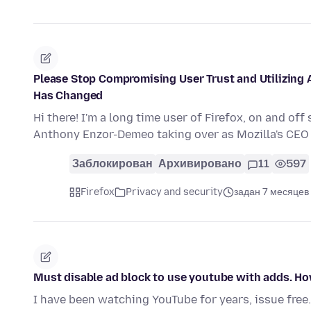
Please Stop Compromising User Trust and Utilizing
Has Changed
Hi there! I'm a long time user of Firefox, on and of
Anthony Enzor-Demeo taking over as Mozilla's CEO
Заблокирован
Архивировано
11
597
Firefox
Privacy and security
задан 7 месяцев
Must disable ad block to use youtube with adds. Ho
I have been watching YouTube for years, issue fre