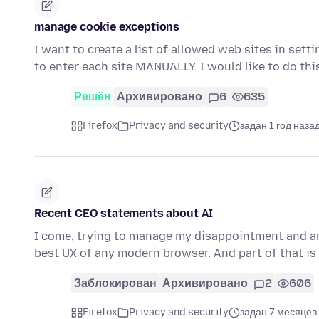
manage cookie exceptions
I want to create a list of allowed web sites in se
to enter each site MANUALLY. I would like to do th
Решён
Архивировано
6
635
Firefox
Privacy and security
задан 1 год наза
Recent CEO statements about AI
I come, trying to manage my disappointment and anger
best UX of any modern browser. And part of that is
Заблокирован
Архивировано
2
606
Firefox
Privacy and security
задан 7 месяцев