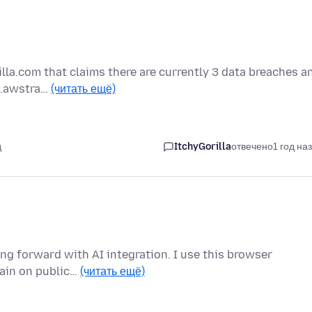
la.com that claims there are currently 3 data breaches a
-2.awstra…
(читать ещё)
д
ItchyGorilla
отвечено
1 год на
ing forward with AI integration. I use this browser
drain on public…
(читать ещё)