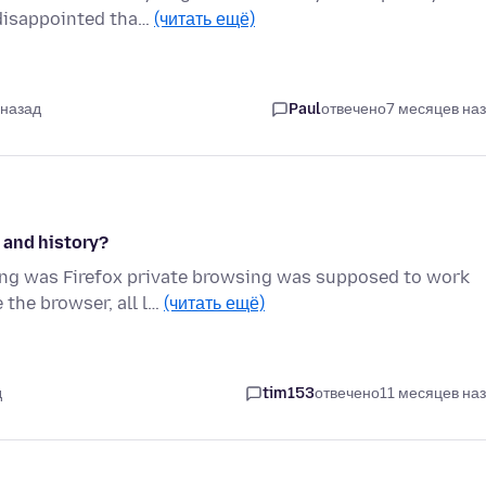
 disappointed tha…
(читать ещё)
 назад
Paul
отвечено
7 месяцев на
 and history?
ng was Firefox private browsing was supposed to work
 the browser, all l…
(читать ещё)
д
tim153
отвечено
11 месяцев на