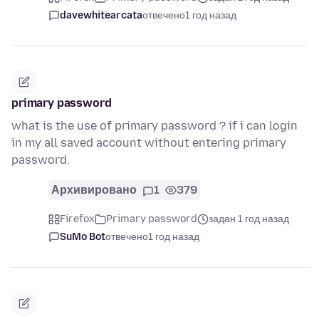
davewhitearcata
отвечено
1 год назад
primary password
what is the use of primary password ? if i can login
in my all saved account without entering primary
password.
Архивировано
1
379
Firefox
Primary password
задан 1 год назад
SuMo Bot
отвечено
1 год назад