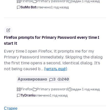
Firefox
Primary password
задан 1 год назад
SuMo Bot
отвечено
1 год назад
Firefox prompts for Primary Password every time I
start it
Every time I open Firefox, it prompts me for my
Primary Password immediately. Skipping the dialog
the first time opens a second, identical dialog. It's
not being caused b…
(читать ещё)
Архивировано
3
240
Firefox
Primary password
задан 1 год назад
TyDraniu
отвечено
1 год назад
Старее