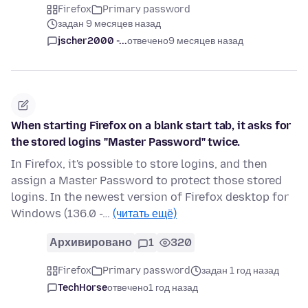
Firefox
Primary password
задан 9 месяцев назад
jscher2000 -...
отвечено
9 месяцев назад
When starting Firefox on a blank start tab, it asks for
the stored logins "Master Password" twice.
In Firefox, it's possible to store logins, and then
assign a Master Password to protect those stored
logins. In the newest version of Firefox desktop for
Windows (136.0 -…
(читать ещё)
Архивировано
1
320
Firefox
Primary password
задан 1 год назад
TechHorse
отвечено
1 год назад