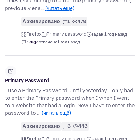
times (via a dialog) to enter the primary password. (I
previously ena…
(читать ещё)
Архивировано
1
479
Firefox
Primary password
задан 1 год назад
rkuga
отвечено
1 год назад
Primary Password
I use a Primary Password. Until yesterday, I only had
to enter the Primary password when I when I went
to a website that had a login. Now I have to enter the
password to …
(читать ещё)
Архивировано
6
440
Firefox
Primary password
задан 1 год назад