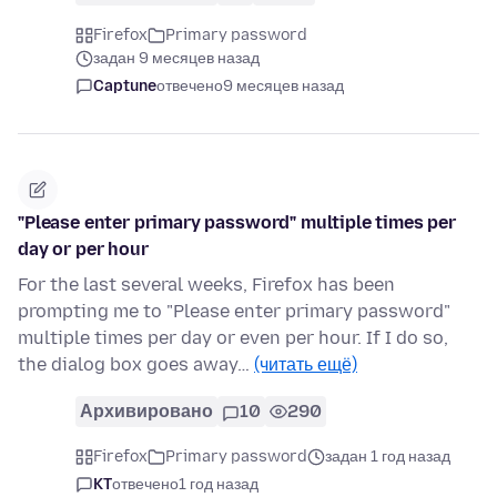
Firefox
Primary password
задан 9 месяцев назад
Captune
отвечено
9 месяцев назад
"Please enter primary password" multiple times per
day or per hour
For the last several weeks, Firefox has been
prompting me to "Please enter primary password"
multiple times per day or even per hour. If I do so,
the dialog box goes away…
(читать ещё)
Архивировано
10
290
Firefox
Primary password
задан 1 год назад
KT
отвечено
1 год назад