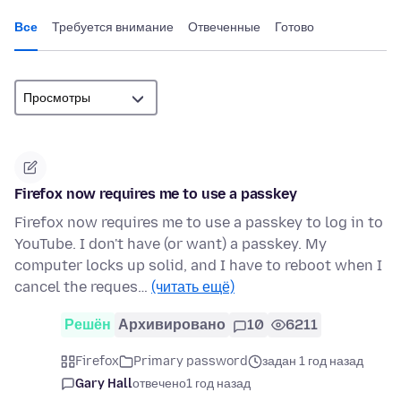
Все
Требуется внимание
Отвеченные
Готово
Firefox now requires me to use a passkey
Firefox now requires me to use a passkey to log in to
YouTube. I don't have (or want) a passkey. My
computer locks up solid, and I have to reboot when I
cancel the reques…
(читать ещё)
Решён
Архивировано
10
6211
Firefox
Primary password
задан 1 год назад
Gary Hall
отвечено
1 год назад