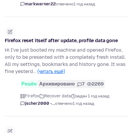
markwarner22
отвечено
1 год назад
Firefox reset itself after update, profile data gone
Hi I've just booted my machine and opened Firefox,
only to be presented with a completely fresh install.
All my settings, bookmarks and history gone. It was
fine yesterd…
(читать ещё)
Решён
Архивировано
7
2269
Firefox
Recover data
задан 1 год назад
jscher2000 -...
отвечено
1 год назад