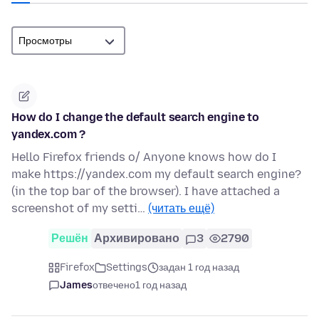
How do I change the default search engine to
yandex.com ?
Hello Firefox friends o/ Anyone knows how do I
make https://yandex.com my default search engine?
(in the top bar of the browser). I have attached a
screenshot of my setti…
(читать ещё)
Решён
Архивировано
3
2790
Firefox
Settings
задан 1 год назад
James
отвечено
1 год назад