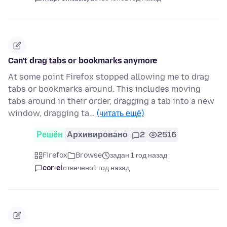
Can't drag tabs or bookmarks anymore
At some point Firefox stopped allowing me to drag
tabs or bookmarks around. This includes moving
tabs around in their order, dragging a tab into a new
window, dragging ta…
(читать ещё)
Решён
Архивировано
2
2516
Firefox
Browse
задан 1 год назад
cor-el
отвечено
1 год назад