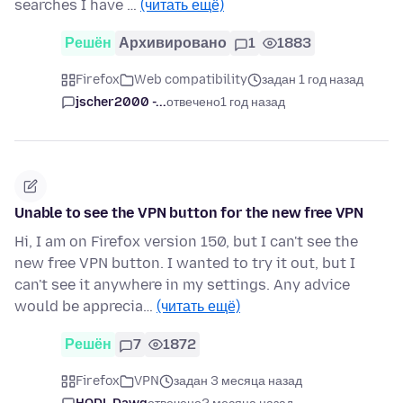
searches I have …
(читать ещё)
Решён
Архивировано
1
1883
Firefox
Web compatibility
задан 1 год назад
jscher2000 -...
отвечено
1 год назад
Unable to see the VPN button for the new free VPN
Hi, I am on Firefox version 150, but I can't see the
new free VPN button. I wanted to try it out, but I
can't see it anywhere in my settings. Any advice
would be apprecia…
(читать ещё)
Решён
7
1872
Firefox
VPN
задан 3 месяца назад