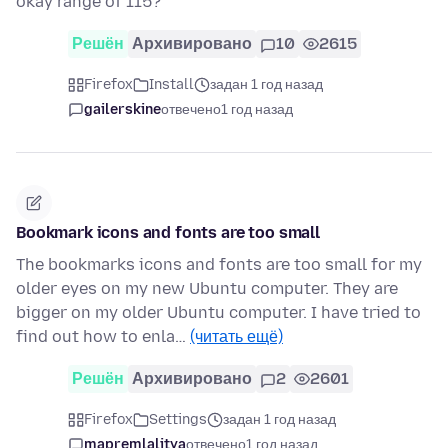
okay range of 115?
Решён
Архивировано
10
2615
Firefox
Install
задан 1 год назад
gailerskine
отвечено
1 год назад
Bookmark icons and fonts are too small
The bookmarks icons and fonts are too small for my
older eyes on my new Ubuntu computer. They are
bigger on my older Ubuntu computer. I have tried to
find out how to enla…
(читать ещё)
Решён
Архивировано
2
2601
Firefox
Settings
задан 1 год назад
mapremlalitya
отвечено
1 год назад