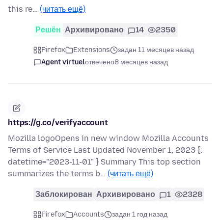
this re…
(читать ещё)
Решён
Архивировано
14
2350
Firefox
Extensions
задан 11 месяцев назад
Agent virtuel
отвечено
8 месяцев назад
https://g.co/verifyaccount
Mozilla logoOpens in new window Mozilla Accounts
Terms of Service Last Updated November 1, 2023 {:
datetime="2023-11-01" } Summary This top section
summarizes the terms b…
(читать ещё)
Заблокирован
Архивировано
1
2328
Firefox
Accounts
задан 1 год назад