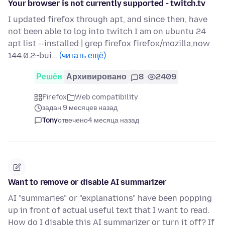
Your browser is not currently supported - twitch.tv
I updated firefox through apt, and since then, have
not been able to log into twitch I am on ubuntu 24
apt list --installed | grep firefox firefox/mozilla,now
144.0.2~bui…
(читать ещё)
Решён
Архивировано
8
2409
Firefox
Web compatibility
задан 9 месяцев назад
Tony
отвечено
4 месяца назад
Want to remove or disable AI summarizer
AI "summaries" or "explanations" have been popping
up in front of actual useful text that I want to read.
How do I disable this AI summarizer or turn it off? If