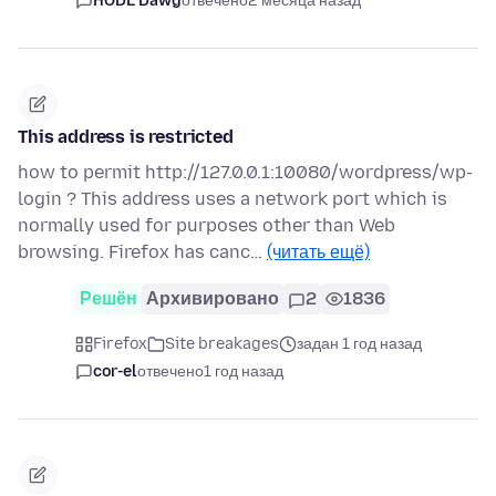
HODL Dawg
отвечено
2 месяца назад
This address is restricted
how to permit http://127.0.0.1:10080/wordpress/wp-
login ? This address uses a network port which is
normally used for purposes other than Web
browsing. Firefox has canc…
(читать ещё)
Решён
Архивировано
2
1836
Firefox
Site breakages
задан 1 год назад
cor-el
отвечено
1 год назад