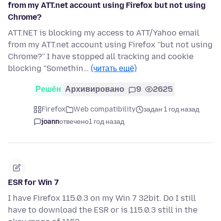
from my ATT.net account using Firefox but not using
Chrome?
ATT.NET is blocking my access to ATT/Yahoo email
from my ATT.net account using Firefox ''but not using
Chrome?'' I have stopped all tracking and cookie
blocking "Somethin…
(читать ещё)
Решён
Архивировано
9
2625
Firefox
Web compatibility
задан 1 год назад
joann
отвечено
1 год назад
ESR for Win 7
I have Firefox 115.0.3 on my Win 7 32bit. Do I still
have to download the ESR or is 115.0.3 still in the