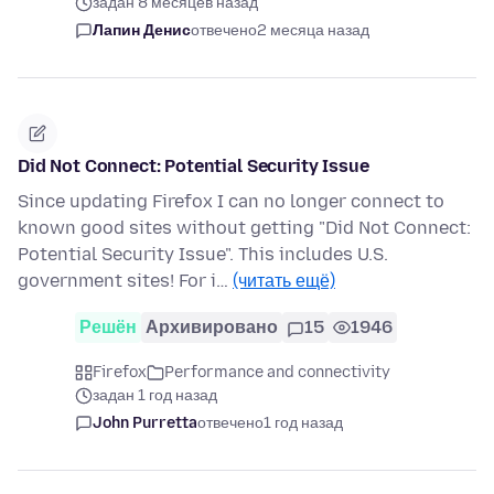
задан 8 месяцев назад
Лапин Денис
отвечено
2 месяца назад
Did Not Connect: Potential Security Issue
Since updating Firefox I can no longer connect to
known good sites without getting "Did Not Connect:
Potential Security Issue". This includes U.S.
government sites! For i…
(читать ещё)
Решён
Архивировано
15
1946
Firefox
Performance and connectivity
задан 1 год назад
John Purretta
отвечено
1 год назад