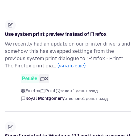
Use system print preview instead of Firefox
We recently had an update on our printer drivers and
somehow this has swapped settings from the
previous system print dialogue to "Firefox - Print".
The Firefox print dia…
(читать ещё)
Решён
3
Firefox
Print
задан 1 день назад
Royal Montgomery
отвечено
1 день назад
Since I updated to Windows 11 I can't print a screen, it