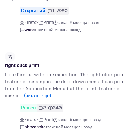
Открытый
1
90
Firefox
Print
задан 2 месяца назад
wxie
отвечено
2 месяца назад
right click print
I like Firefox with one exception. The right-click print
feature is missing in the drop-down menu. I can print
from the Application Menu but the 'print' feature is
missin…
(читать ещё)
Решён
2
340
Firefox
Print
задан 5 месяцев назад
bbezenek
отвечено
5 месяцев назад