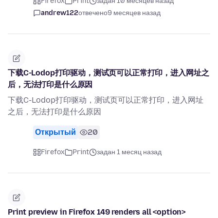
Firefox
Print
задан 10 месяцев назад
andrew122
отвечено
9 месяцев назад
下载C-Lodop打印驱动，测试页可以正常打印，进入网址之
后，无法打印是什么原因
下载C-Lodop打印驱动，测试页可以正常打印，进入网址
之后，无法打印是什么原因
Открытый
20
Firefox
Print
задан 1 месяц назад
Print preview in Firefox 149 renders all <option>