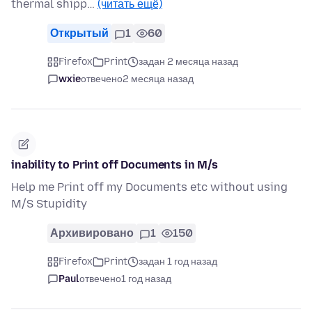
thermal shipp…
(читать ещё)
Открытый
1
60
Firefox
Print
задан 2 месяца назад
wxie
отвечено
2 месяца назад
inability to Print off Documents in M/s
Help me Print off my Documents etc without using
M/S Stupidity
Архивировано
1
150
Firefox
Print
задан 1 год назад
Paul
отвечено
1 год назад