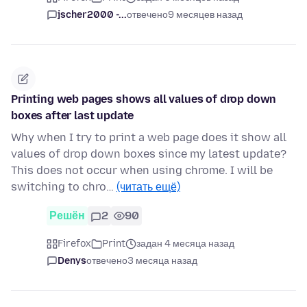
jscher2000 -...
отвечено
9 месяцев назад
Printing web pages shows all values of drop down
boxes after last update
Why when I try to print a web page does it show all
values of drop down boxes since my latest update?
This does not occur when using chrome. I will be
switching to chro…
(читать ещё)
Решён
2
90
Firefox
Print
задан 4 месяца назад
Denys
отвечено
3 месяца назад