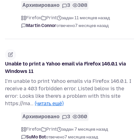
Архивировано
3
308
Firefox
Print
задан 11 месяцев назад
Martin Connor
отвечено
7 месяцев назад
Unable to print a Yahoo email via Firefox 146.0.1 via
Windows 11
I'm unable to print Yahoo emails via Firefox 146.0.1. I
receive a 403 forbidden error. Listed below is the
error: Looks like there’s a problem with this site
https://ma…
(читать ещё)
Архивировано
3
360
Firefox
Print
задан 7 месяцев назад
SuMo Bot
отвечено
7 месяцев назад