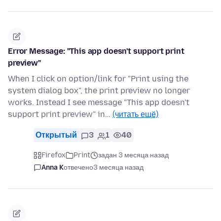
Error Message: "This app doesn't support print
preview"
When I click on option/link for "Print using the
system dialog box", the print preview no longer
works. Instead I see message "This app doesn't
support print preview" in…
(читать ещё)
Открытый
3
1
40
Firefox
Print
задан 3 месяца назад
Anna K
отвечено
3 месяца назад