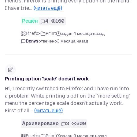
menu's, Firefox is printing every option on the menu.
I have trie…
(читать ещё)
Решён
4
160
Firefox
Print
задан 4 месяца назад
Denys
отвечено
3 месяца назад
Printing option "scale" doesn't work
Hi, I recently switched to Firefox and I have run into
a problem. While printing a pdf on the "more setting"
menu the percentage scale doesn't actually work.
First of all…
(читать ещё)
Архивировано
3
309
Firefox
Print
задан 9 месяцев назад