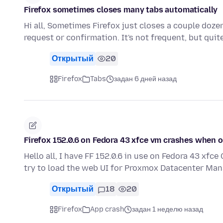
Firefox sometimes closes many tabs automatically
Hi all, Sometimes Firefox just closes a couple doz
request or confirmation. It's not frequent, but qui
Открытый
20
Firefox
Tabs
задан 6 дней назад
Firefox 152.0.6 on Fedora 43 xfce vm crashes when
Hello all, I have FF 152.0.6 in use on Fedora 43 xf
try to load the web UI for Proxmox Datacenter Man
Открытый
18
20
Firefox
App crash
задан 1 неделю назад