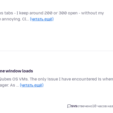
ens tabs - I keep around 200 or 300 open - without my
te annoying. Cl…
(читать ещё)
 one window loads
ce Qubes OS VMs. The only issue I have encountered is when
ager. As …
(читать ещё)
svs
отвечено
10 часов на