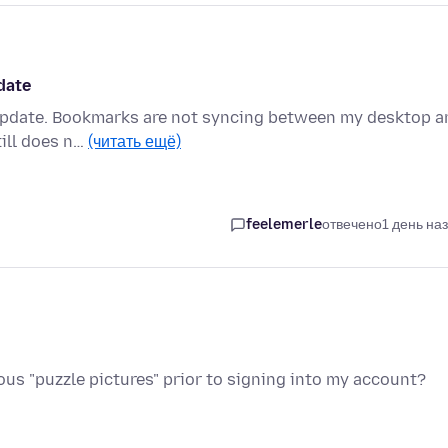
date
 update. Bookmarks are not syncing between my desktop a
till does n…
(читать ещё)
feelemerle
отвечено
1 день на
s "puzzle pictures" prior to signing into my account?