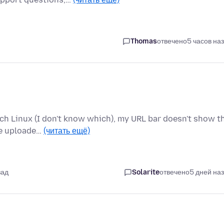
Thomas
отвечено
5 часов на
rch Linux (I don't know which), my URL bar doesn't show t
he uploade…
(читать ещё)
зад
Solarite
отвечено
5 дней на