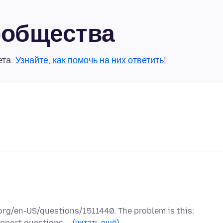
сообщества
ета.
Узнайте, как помочь на них ответить!
a.org/en-US/questions/1511440. The problem is this:
support questions,…
(читать ещё)