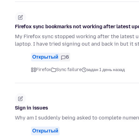
Firefox sync bookmarks not working after latest up
My Firefox sync stopped working after the latest
laptop. I have tried signing out and back in but it s
Открытый
6
Firefox
Sync failure
задан 1 день назад
Sign in issues
Why am I suddenly being asked to complete numerou
Открытый