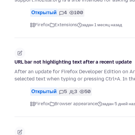
Открытый
4
100
Firefox
Extensions
задан 1 месяц назад
URL bar not highlighting text after a recent update
After an update for Firefox Developer Edition on A
selected text when typing or pressing Ctrl+A. In t
Открытый
5
3
50
Firefox
Browser appearance
задан 5 дней на