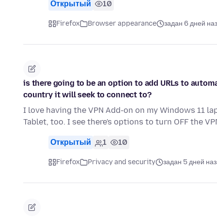
Открытый
10
Firefox
Browser appearance
задан 6 дней на
is there going to be an option to add URLs to autom
country it will seek to connect to?
I love having the VPN Add-on on my Windows 11 lapt
Tablet, too. I see there's options to turn OFF the VP
Открытый
1
10
Firefox
Privacy and security
задан 5 дней на