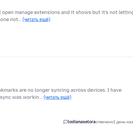
I open manage extensions and it shows but it's not lettin
e one not…
(читать ещё)
ookmarks are no longer syncing across devices. I have
he sync was workin…
(читать ещё)
lodianaselora
отвечено
1 день на