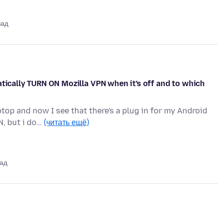
зад
atically TURN ON Mozilla VPN when it's off and to which
op and now I see that there's a plug in for my Android
N, but i do…
(читать ещё)
зад