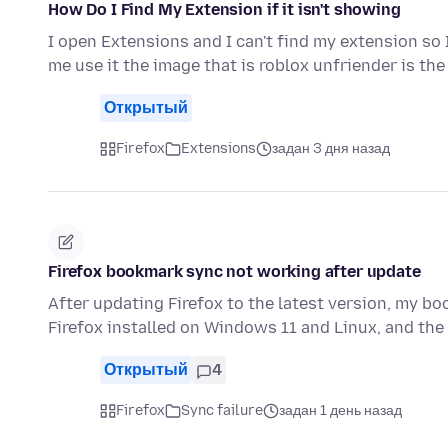
How Do I Find My Extension if it isn't showing
I open Extensions and I can't find my extension so 
me use it the image that is roblox unfriender is th
Открытый
Firefox
Extensions
задан 3 дня назад
Firefox bookmark sync not working after update
After updating Firefox to the latest version, my b
Firefox installed on Windows 11 and Linux, and t
Открытый
4
Firefox
Sync failure
задан 1 день назад