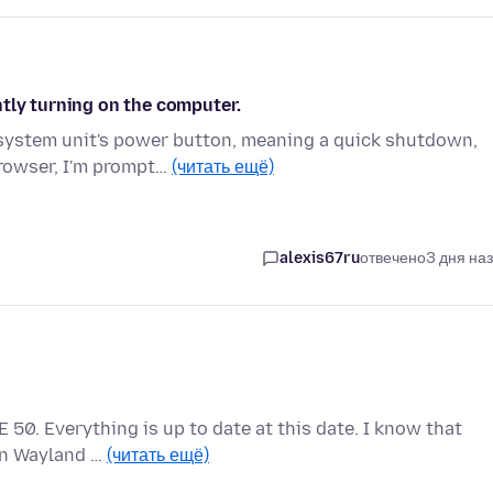
tly turning on the computer.
 system unit's power button, meaning a quick shutdown,
browser, I'm prompt…
(читать ещё)
alexis67ru
отвечено
3 дня на
 50. Everything is up to date at this date. I know that
 on Wayland …
(читать ещё)