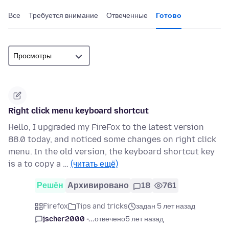
Все
Требуется внимание
Отвеченные
Готово
Right click menu keyboard shortcut
Hello, I upgraded my FireFox to the latest version
88.0 today, and noticed some changes on right click
menu. In the old version, the keyboard shortcut key
is a to copy a …
(читать ещё)
Решён
Архивировано
18
761
Firefox
Tips and tricks
задан 5 лет назад
jscher2000 -...
отвечено
5 лет назад