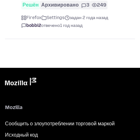
Решён
Архивировано
3
249
Firefox
Settings
задан 2 года назад
bobbi2
отвечено
1 год назад
Mozilla
Сообщить о злоупотреблении торговой маркой
Исходный код