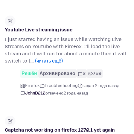
Youtube Live streaming issue
I just started having an issue while watching Live
Streams on Youtube with FireFox. I'll load the live
stream and it will run for about a minute then it will
switch to t…
(читать ещё)
Решён
Архивировано
3
759
Firefox
Troubleshooting
задан 2 года назад
JohnD212
отвечено
2 года назад
Captcha not working on firefox 127.0.1 yet again