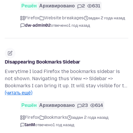
Решён
Архивировано
2
631
Firefox
Website breakages
задан 2 года назад
dw-admin02
отвечено
1 год назад
Disappearing Bookmarks Sidebar
Everytime I load Firefox the bookmarks sidebar is
not shown. Navigating thus View => Sidebar =>
Bookmarks I can bring it up. It will stay visible for t…
(читать ещё)
Решён
Архивировано
23
614
Firefox
Bookmarks
задан 2 года назад
IanM
отвечено
1 год назад