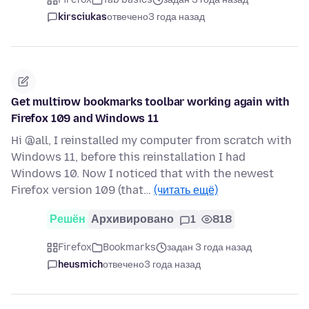
kirsciukas
отвечено
3 года назад
Get multirow bookmarks toolbar working again with
Firefox 109 and Windows 11
Hi @all, I reinstalled my computer from scratch with
Windows 11, before this reinstallation I had
Windows 10. Now I noticed that with the newest
Firefox version 109 (that…
(читать ещё)
Решён
Архивировано
1
818
Firefox
Bookmarks
задан 3 года назад
heusmich
отвечено
3 года назад