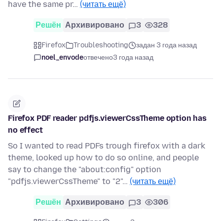
have the same pr…
(читать ещё)
Решён
Архивировано
3
328
Firefox
Troubleshooting
задан 3 года назад
noel_envode
отвечено
3 года назад
Firefox PDF reader pdfjs.viewerCssTheme option has
no effect
So I wanted to read PDFs trough firefox with a dark
theme, looked up how to do so online, and people
say to change the "about:config" option
"pdfjs.viewerCssTheme" to "2"…
(читать ещё)
Решён
Архивировано
3
306