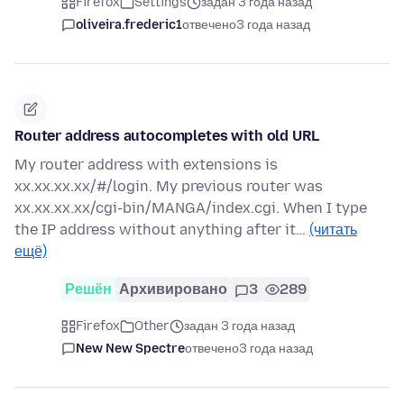
Firefox
Settings
задан 3 года назад
oliveira.frederic1
отвечено
3 года назад
Router address autocompletes with old URL
My router address with extensions is
xx.xx.xx.xx/#/login. My previous router was
xx.xx.xx.xx/cgi-bin/MANGA/index.cgi. When I type
the IP address without anything after it…
(читать
ещё)
Решён
Архивировано
3
289
Firefox
Other
задан 3 года назад
New New Spectre
отвечено
3 года назад