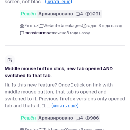
screen, not blac…
(читать ещё)
Решён
Архивировано
4
1091
Firefox
Website breakages
задан 3 года назад
monsieurms
отвечено
3 года назад
Middle mouse button click, new tab opened AND
switched to that tab.
Hi, Is this new feature? Once I click on link with
middle mouse button, that tab is opened and
switched to it. Previous firefox versions only opened
tab and thats it. It …
(читать ещё)
Решён
Архивировано
4
906
Firefox
Tab basics
задан 3 года назад