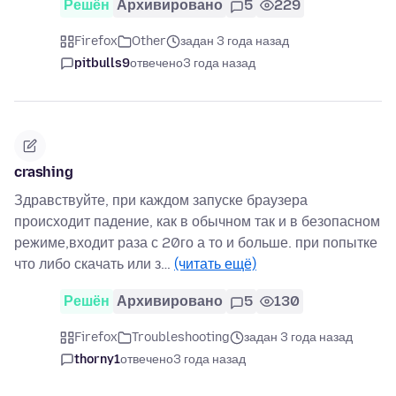
Решён
Архивировано
5
229
Firefox
Other
задан 3 года назад
pitbulls9
отвечено
3 года назад
crashing
Здравствуйте, при каждом запуске браузера
происходит падение, как в обычном так и в безопасном
режиме,входит раза с 20го а то и больше. при попытке
что либо скачать или з…
(читать ещё)
Решён
Архивировано
5
130
Firefox
Troubleshooting
задан 3 года назад
thorny1
отвечено
3 года назад