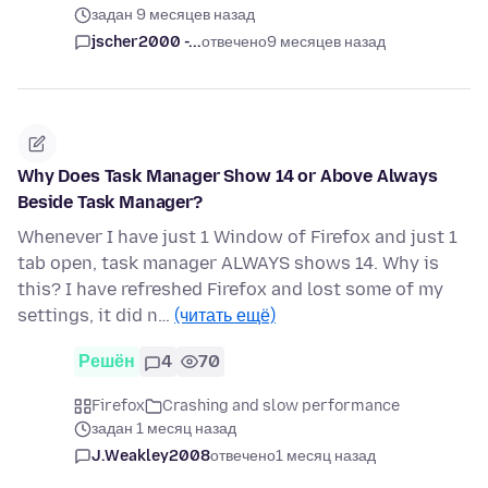
задан 9 месяцев назад
jscher2000 -...
отвечено
9 месяцев назад
Why Does Task Manager Show 14 or Above Always
Beside Task Manager?
Whenever I have just 1 Window of Firefox and just 1
tab open, task manager ALWAYS shows 14. Why is
this? I have refreshed Firefox and lost some of my
settings, it did n…
(читать ещё)
Решён
4
70
Firefox
Crashing and slow performance
задан 1 месяц назад
J.Weakley2008
отвечено
1 месяц назад