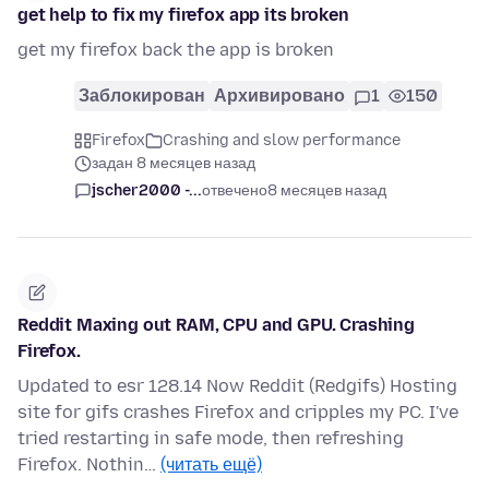
get help to fix my firefox app its broken
get my firefox back the app is broken
Заблокирован
Архивировано
1
150
Firefox
Crashing and slow performance
задан 8 месяцев назад
jscher2000 -...
отвечено
8 месяцев назад
Reddit Maxing out RAM, CPU and GPU. Crashing
Firefox.
Updated to esr 128.14 Now Reddit (Redgifs) Hosting
site for gifs crashes Firefox and cripples my PC. I've
tried restarting in safe mode, then refreshing
Firefox. Nothin…
(читать ещё)