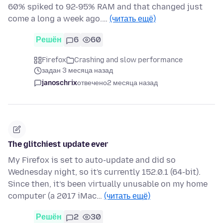
60% spiked to 92-95% RAM and that changed just
come a long a week ago.…
(читать ещё)
Решён
6
60
Firefox
Crashing and slow performance
задан 3 месяца назад
janoschrix
отвечено
2 месяца назад
The glitchiest update ever
My Firefox is set to auto-update and did so
Wednesday night, so it's currently 152.0.1 (64-bit).
Since then, it’s been virtually unusable on my home
computer (a 2017 iMac…
(читать ещё)
Решён
2
30