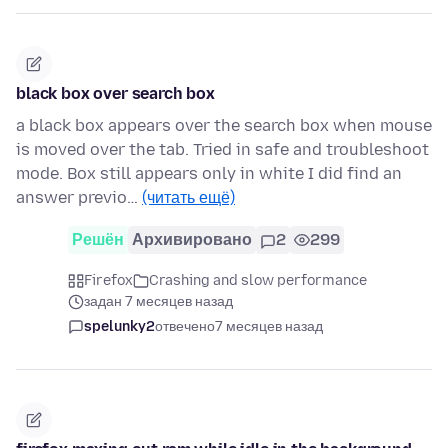
black box over search box
a black box appears over the search box when mouse
is moved over the tab. Tried in safe and troubleshoot
mode. Box still appears only in white I did find an
answer previo…
(читать ещё)
Решён
Архивировано
2
299
Firefox
Crashing and slow performance
задан 7 месяцев назад
spelunky2
отвечено
7 месяцев назад