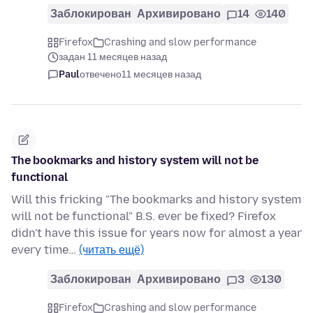
Заблокирован
Архивировано
14
140
Firefox
Crashing and slow performance
задан 11 месяцев назад
Paul
отвечено
11 месяцев назад
The bookmarks and history system will not be
functional
Will this fricking "The bookmarks and history system
will not be functional" B.S. ever be fixed? Firefox
didn't have this issue for years now for almost a year
every time…
(читать ещё)
Заблокирован
Архивировано
3
130
Firefox
Crashing and slow performance