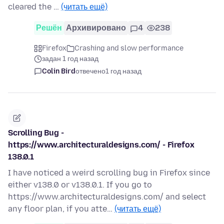
cleared the …
(читать ещё)
Решён
Архивировано
4
238
Firefox
Crashing and slow performance
задан 1 год назад
Colin Bird
отвечено
1 год назад
Scrolling Bug -
https://www.architecturaldesigns.com/ - Firefox
138.0.1
I have noticed a weird scrolling bug in Firefox since
either v138.0 or v138.0.1. If you go to
https://www.architecturaldesigns.com/ and select
any floor plan, if you atte…
(читать ещё)