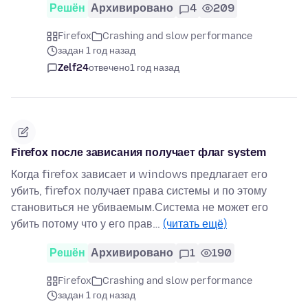
Решён
Архивировано
4
209
Firefox
Crashing and slow performance
задан 1 год назад
Zelf24
отвечено
1 год назад
Firefox после зависания получает флаг system
Когда firefox зависает и windows предлагает его
убить, firefox получает права системы и по этому
становиться не убиваемым.Система не может его
убить потому что у его прав…
(читать ещё)
Решён
Архивировано
1
190
Firefox
Crashing and slow performance
задан 1 год назад