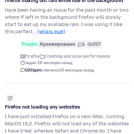
firefox maxing out ram while idle in the background
Have been having an issue for the past month or two
where if left in the background firefox will slowly
start to eat up my available ram. I was using it like
this perfect…
(читать ещё)
Решён
Архивировано
1
257
Firefox
Crashing and slow performance
задан 10 месяцев назад
Gilligan
отвечено
10 месяцев назад
Firefox not loading any websites
I have just installed Firefox on a new iMac, running
MacOS 15.2. Firefox will not load any of the websites
I have tried, whereas Safari and Chrome do. I have