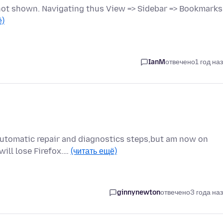
 not shown. Navigating thus View => Sidebar => Bookmarks
ё)
IanM
отвечено
1 год на
automatic repair and diagnostics steps,but am now on
will lose Firefox.…
(читать ещё)
ginnynewton
отвечено
3 года на