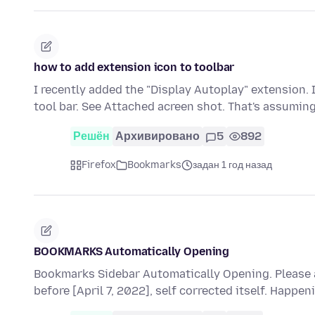
how to add extension icon to toolbar
I recently added the "Display Autoplay" extension. 
tool bar. See Attached acreen shot. That's assumin
Решён
Архивировано
5
892
Firefox
Bookmarks
задан 1 год назад
BOOKMARKS Automatically Opening
Bookmarks Sidebar Automatically Opening. Please 
before [April 7, 2022], self corrected itself. Happen