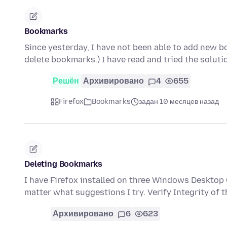
Bookmarks
Since yesterday, I have not been able to add new b
delete bookmarks.) I have read and tried the soluti
Решён
Архивировано
4
655
Firefox
Bookmarks
задан 10 месяцев назад
Deleting Bookmarks
I have Firefox installed on three Windows Desktop
matter what suggestions I try. Verify Integrity of
Архивировано
6
623