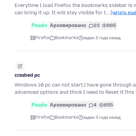
Everytime I load Firefox the bookmarks sidebar is
can bring it up. It will stay visible for t…
(читать ещ
Решён
Архивировано
23
665
Firefox
Bookmarks
задан 2 года назад
crashed pc
Windows 10 pc can not start,I have gone through 
advamced options and think I need to Reset it.This 
Решён
Архивировано
4
655
Firefox
Bookmarks
задан 3 года назад