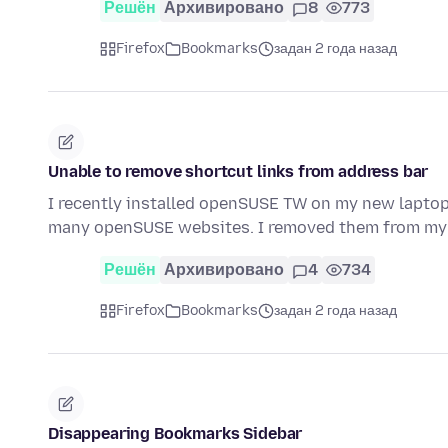
Решён
Архивировано
8
773
Firefox
Bookmarks
задан 2 года назад
Unable to remove shortcut links from address bar
I recently installed openSUSE TW on my new laptop,
many openSUSE websites. I removed them from my
Решён
Архивировано
4
734
Firefox
Bookmarks
задан 2 года назад
Disappearing Bookmarks Sidebar