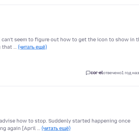
I can't seem to figure out how to get the icon to show in 
g that …
(читать ещё)
cor-el
отвечено
1 год на
advise how to stop. Suddenly started happening once
ing again [April …
(читать ещё)