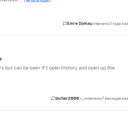
Emre Domaç
отвечено
3 года на
s
 but can be seen if I open history and open up the
jscher2000 -...
отвечено
7 месяцев на