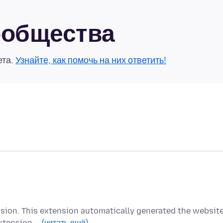
сообщества
ета.
Узнайте, как помочь на них ответить!
ension. This extension automatically generated the websit
extension …
(читать ещё)