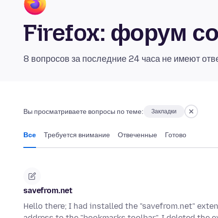
Firefox: форум 
8 вопросов за последние 24 часа не имеют отв
Вы просматриваете вопросы по теме:
Закладки
Все
Требуется внимание
Отвеченные
Готово
savefrom.net
Hello there; I had installed the "savefrom.net" ext
address to the "bookmarks toolbar". I deleted the 