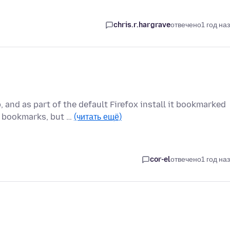
chris.r.hargrave
отвечено
1 год на
 and as part of the default Firefox install it bookmarked
 bookmarks, but …
(читать ещё)
cor-el
отвечено
1 год на