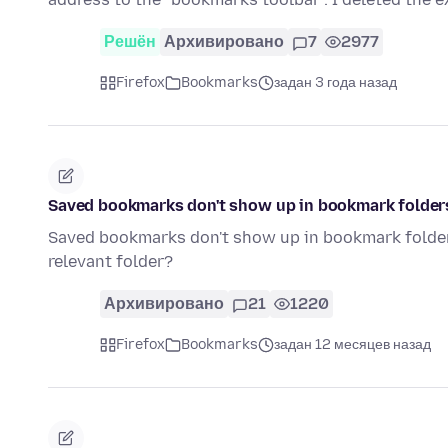
Решён
Архивировано
7
2977
Firefox
Bookmarks
задан 3 года назад
Saved bookmarks don't show up in bookmark folder
Saved bookmarks don't show up in bookmark folders
relevant folder?
Архивировано
21
1220
Firefox
Bookmarks
задан 12 месяцев назад