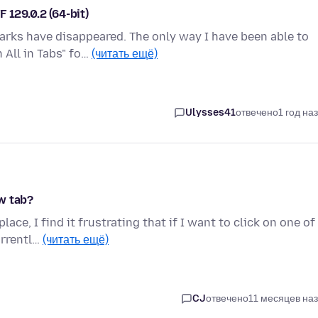
 129.0.2 (64-bit)
arks have disappeared. The only way I have been able to
 All in Tabs" fo…
(читать ещё)
Ulysses41
отвечено
1 год на
w tab?
ce, I find it frustrating that if I want to click on one of
urrentl…
(читать ещё)
CJ
отвечено
11 месяцев на