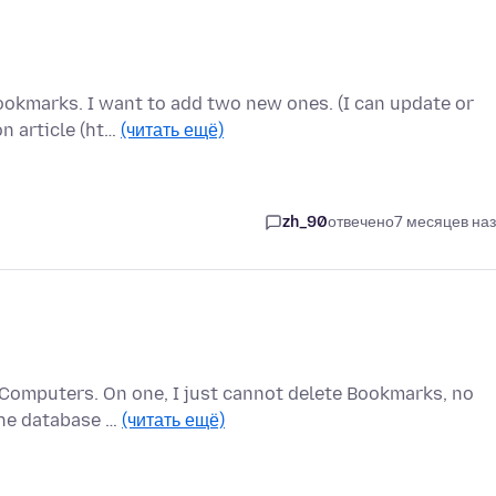
ookmarks. I want to add two new ones. (I can update or
on article (ht…
(читать ещё)
zh_90
отвечено
7 месяцев на
 Computers. On one, I just cannot delete Bookmarks, no
 the database …
(читать ещё)