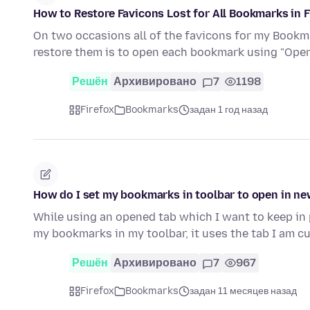
How to Restore Favicons Lost for All Bookmarks in FF
On two occasions all of the favicons for my Bookm
restore them is to open each bookmark using "Open
Решён
Архивировано
7
1198
Firefox
Bookmarks
задан 1 год назад
How do I set my bookmarks in toolbar to open in ne
While using an opened tab which I want to keep in pla
my bookmarks in my toolbar, it uses the tab I am c
Решён
Архивировано
7
967
Firefox
Bookmarks
задан 11 месяцев назад