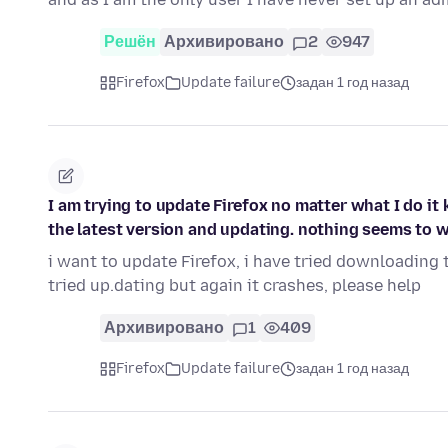
Решён
Архивировано
2
947
Firefox
Update failure
задан 1 год назад
I am trying to update Firefox no matter what I do it 
the latest version and updating. nothing seems to w
i want to update Firefox, i have tried downloading t
tried up.dating but again it crashes, please help
Архивировано
1
409
Firefox
Update failure
задан 1 год назад