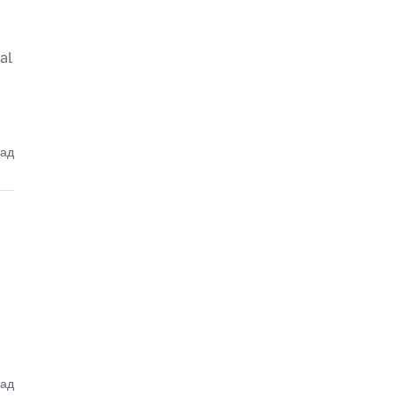
al
зад
зад