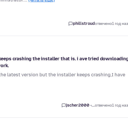
phillstroud
отвечено
1 год на
keeps crashing the installer that is. i ave tried downloadin
ork.
he latest version but the installer keeps crashing,I have
jscher2000 -...
отвечено
1 год на