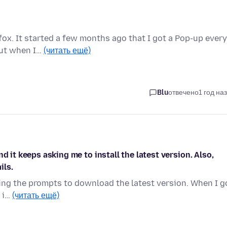
fox. It started a few months ago that I got a Pop-up every
But when I…
(читать ещё)
Blu
отвечено
1 год на
d it keeps asking me to install the latest version. Also,
ils.
etting the prompts to download the latest version. When I g
t i…
(читать ещё)