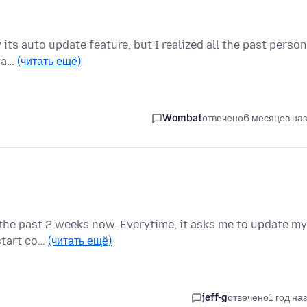
 its auto update feature, but I realized all the past person
 wa…
(читать ещё)
Wombat
отвечено
6 месяцев на
 the past 2 weeks now. Everytime, it asks me to update my
estart co…
(читать ещё)
jeff-g
отвечено
1 год на