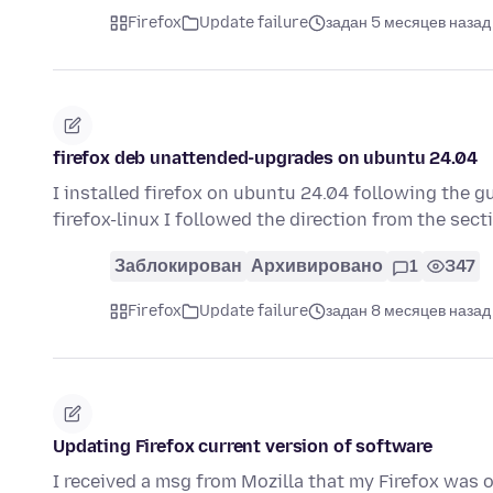
Firefox
Update failure
задан 5 месяцев назад
firefox deb unattended-upgrades on ubuntu 24.04
I installed firefox on ubuntu 24.04 following the g
firefox-linux I followed the direction from the sect
Заблокирован
Архивировано
1
347
Firefox
Update failure
задан 8 месяцев назад
Updating Firefox current version of software
I received a msg from Mozilla that my Firefox was 