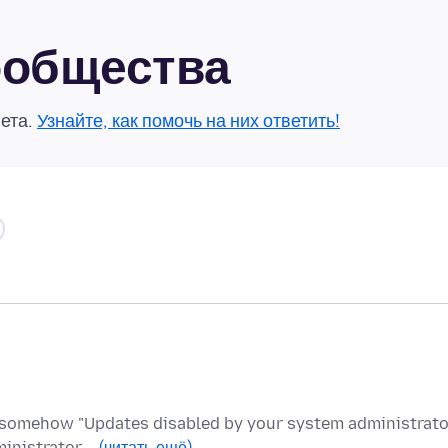
сообщества
вета.
Узнайте, как помочь на них ответить!
 somehow "Updates disabled by your system administrator
ministrator.…
(читать ещё)