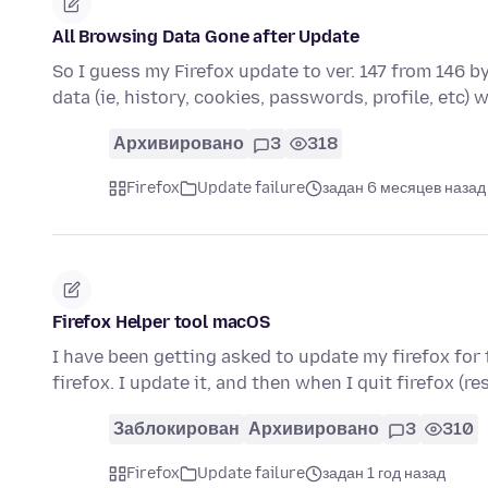
All Browsing Data Gone after Update
So I guess my Firefox update to ver. 147 from 146 by
data (ie, history, cookies, passwords, profile, etc)
Архивировано
3
318
Firefox
Update failure
задан 6 месяцев назад
Firefox Helper tool macOS
I have been getting asked to update my firefox for
firefox. I update it, and then when I quit firefox (r
Заблокирован
Архивировано
3
310
Firefox
Update failure
задан 1 год назад