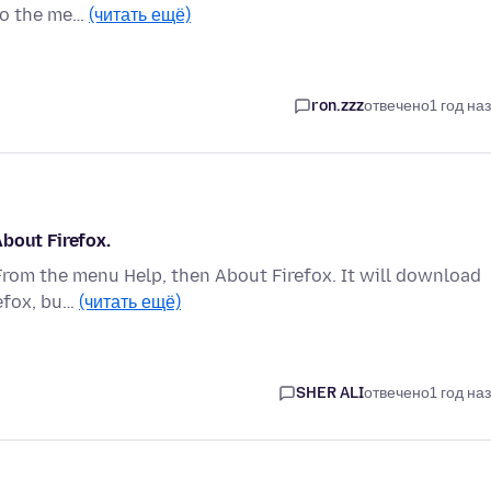
 to the me…
(читать ещё)
ron.zzz
отвечено
1 год на
bout Firefox.
From the menu Help, then About Firefox. It will download
refox, bu…
(читать ещё)
SHER ALI
отвечено
1 год на