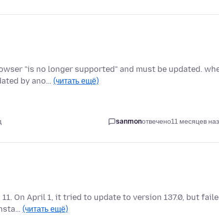
owser "is no longer supported" and must be updated. wh
pdated by ano…
(читать ещё)
д
sanmon
отвечено
11 месяцев на
 On April 1, it tried to update to version 137.0, but fail
insta…
(читать ещё)