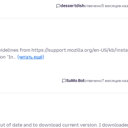
dessertdish
отвечено
5 месяцев на
uidelines from https://support.mozilla.org/en-US/kb/instal
ion "In…
(читать ещё)
SuMo Bot
отвечено
7 месяцев на
out of date and to download current version. I downloade