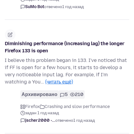
SuMo Bot
отвечено
1 год назад
Diminishing performance (increasing lag) the longer
Firefox 133 is open
I believe this problem began in 133. I've noticed that
if FF is open for a few hours, it starts to develop a
very noticeable input lag. For example, if I'm
watching a You…
(читать ещё)
Архивировано
5
210
Firefox
Crashing and slow performance
задан 1 год назад
jscher2000 -...
отвечено
1 год назад