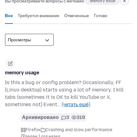
Вы просматриваете вопросы с метками:
Memory issue
Все
Требуется внимание
Отвеченные
Готово
memory usage
Is this a bug or config problem? Occasionally, FF
(Linux desktop) starts using a lot of memory. I kill
tabs (sometimes it is OK to kill YouTube or X,
sometimes not) Event…
(читать ещё)
Архивировано
3
319
Firefox
Crashing and slow performance
задан 1 год назад