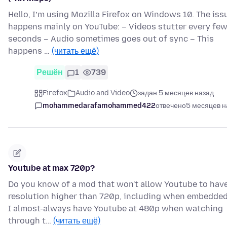
Hello, I’m using Mozilla Firefox on Windows 10. The iss
happens mainly on YouTube: – Videos stutter every fe
seconds – Audio sometimes goes out of sync – This
happens …
(читать ещё)
Решён
1
739
Firefox
Audio and Video
задан 5 месяцев назад
mohammedarafamohammed422
отвечено
5 месяцев н
Youtube at max 720p?
Do you know of a mod that won't allow Youtube to have
resolution higher than 720p, including when embedde
I almost-always have Youtube at 480p when watching
through t…
(читать ещё)