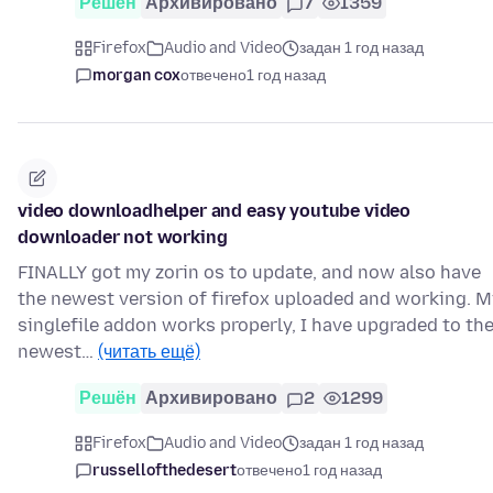
Решён
Архивировано
7
1359
Firefox
Audio and Video
задан 1 год назад
morgan cox
отвечено
1 год назад
video downloadhelper and easy youtube video
downloader not working
FINALLY got my zorin os to update, and now also have
the newest version of firefox uploaded and working. M
singlefile addon works properly, I have upgraded to th
newest…
(читать ещё)
Решён
Архивировано
2
1299
Firefox
Audio and Video
задан 1 год назад
russellofthedesert
отвечено
1 год назад