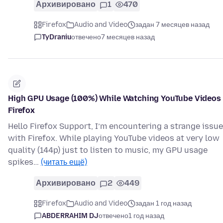
Архивировано
1
470
Firefox
Audio and Video
задан 7 месяцев назад
TyDraniu
отвечено
7 месяцев назад
High GPU Usage (100%) While Watching YouTube Videos 
Firefox
Hello Firefox Support, I’m encountering a strange issue
with Firefox. While playing YouTube videos at very low
quality (144p) just to listen to music, my GPU usage
spikes…
(читать ещё)
Архивировано
2
449
Firefox
Audio and Video
задан 1 год назад
ABDERRAHIM DJ
отвечено
1 год назад