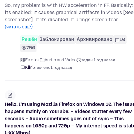
So, my problem is with HW acceleration in FF. Basically: 
its enabled: It causes graphical artifacts in videos [See
screenshot]. If its disabled: It brings screen tear …
(читать ещё)
Решён
Заблокирован
Архивировано
10
750
Firefox
Audio and Video
задан 1 год назад
Kiki
отвечено
1 год назад
Hello, I’m using Mozilla Firefox on Windows 10. The issu
happens mainly on YouTube: – Videos stutter every few
seconds – Audio sometimes goes out of sync – This
happens on 1080p and 720p – My internet speed is stab
(~XX Mbps)