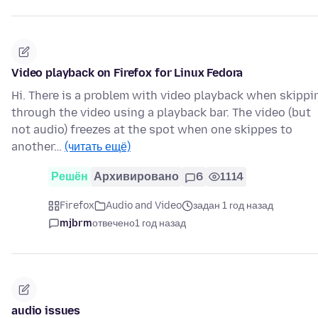
Video playback on Firefox for Linux Fedora
Hi. There is a problem with video playback when skippi
through the video using a playback bar. The video (but
not audio) freezes at the spot when one skippes to
another…
(читать ещё)
Решён
Архивировано
6
1114
Firefox
Audio and Video
задан 1 год назад
mjbrm
отвечено
1 год назад
audio issues