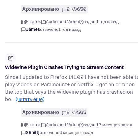
Архивировано
2
650
Firefox
Audio and Video
задан 1 год назад
James
отвечено
1 год назад
Widevine Plugin Crashes Trying to Stream Content
Since I updated to Firefox 141.02 I have not been able t
play videos on Paramount+ or Netflix. I get an error on
the top that says the Widevine plugin has crashed on
bo…
(читать ещё)
Архивировано
2
565
Firefox
Audio and Video
задан 12 месяцев назад
28hilljl
отвечено
6 месяцев назад