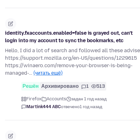
identity.fxaccounts.enabled=false is grayed out, can't
login into my account to sync the bookmarks, etc
Hello, I did a lot of search and followed all these advise
https://support.mozilla.org/en-US/questions/1229615
https://winaero.com/remove-your-browser-is-being-
managed-…
(читать ещё)
Решён
Архивировано
1
513
Firefox
Accounts
задан 1 год назад
Martink444 ABC
отвечено
1 год назад