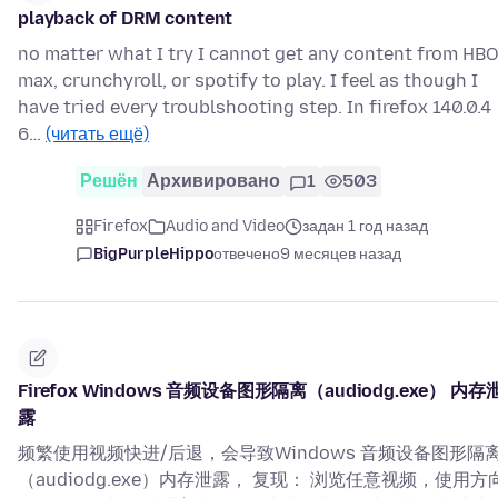
playback of DRM content
no matter what I try I cannot get any content from HB
max, crunchyroll, or spotify to play. I feel as though I
have tried every troublshooting step. In firefox 140.0.4
6…
(читать ещё)
Решён
Архивировано
1
503
Firefox
Audio and Video
задан 1 год назад
BigPurpleHippo
отвечено
9 месяцев назад
Firefox Windows 音频设备图形隔离（audiodg.exe） 内存
露
频繁使用视频快进/后退，会导致Windows 音频设备图形隔
（audiodg.exe）内存泄露， 复现： 浏览任意视频，使用方