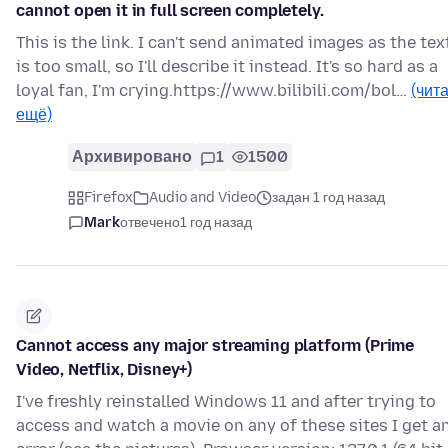
cannot open it in full screen completely.
This is the link. I can't send animated images as the tex
is too small, so I'll describe it instead. It's so hard as a
loyal fan, I'm crying.https://www.bilibili.com/bol…
(чит
ещё)
Архивировано
1
1500
Firefox
Audio and Video
задан 1 год назад
Mark
отвечено
1 год назад
Cannot access any major streaming platform (Prime
Video, Netflix, Disney+)
I've freshly reinstalled Windows 11 and after trying to
access and watch a movie on any of these sites I get a