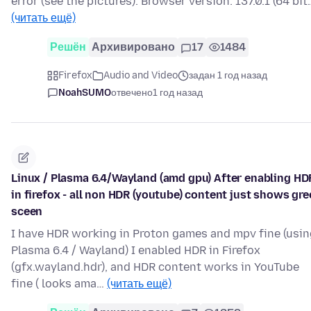
error (see the pictures). Browser version: 137.0.1 (64 bit
(читать ещё)
Решён
Архивировано
17
1484
Firefox
Audio and Video
задан 1 год назад
NoahSUMO
отвечено
1 год назад
Linux / Plasma 6.4/Wayland (amd gpu) After enabling HD
in firefox - all non HDR (youtube) content just shows gr
sceen
I have HDR working in Proton games and mpv fine (usin
Plasma 6.4 / Wayland) I enabled HDR in Firefox
(gfx.wayland.hdr), and HDR content works in YouTube
fine ( looks ama…
(читать ещё)