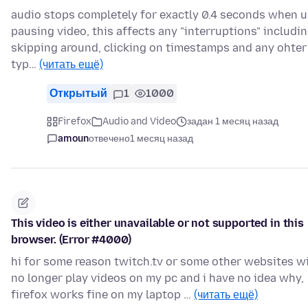
audio stops completely for exactly 0.4 seconds when u
pausing video, this affects any "interruptions" includi
skipping around, clicking on timestamps and any ohter
typ…
(читать ещё)
Открытый
1
1000
Firefox
Audio and Video
задан 1 месяц назад
amoun
отвечено
1 месяц назад
This video is either unavailable or not supported in this
browser. (Error #4000)
hi for some reason twitch.tv or some other websites wi
no longer play videos on my pc and i have no idea why,
firefox works fine on my laptop …
(читать ещё)