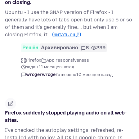
on closing.
Ubuntu - I use the SNAP version of Firefox - I
generally have lots of tabs open but only use 5 or so
of them and it's generally fine.... but when I am
closing Firefox, it…
(читать ещё)
Решён
Архивировано
8
239
Firefox
App responsiveness
задан 11 месяцев назад
wrogerwroger
отвечено
10 месяцев назад
Firefox suddenly stopped playing audio on all web-
sites.
I've checked the autoplay settings, refreshed, re-
installed with no joy. All OK in google-chrome. Is