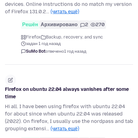
devices. Online instructions do no match my version
of Firefox 131.0.2…
(читать ещё)
Решён
Архивировано
2
270
Firefox
Backup, recovery, and sync
задан 1 год назад
SuMo Bot
отвечено
1 год назад
Firefox on ubuntu 22.04 always vanishes after some
time
Hi all. I have been using firefox with ubuntu 22.04
for about since when ubuntu 22.04 was released
(2022). On firefox, I usually use the nordpass and tab
grouping extensi…
(читать ещё)