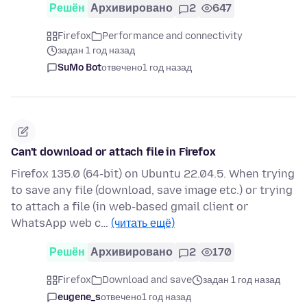
Решён
Архивировано
2
647
Firefox
Performance and connectivity
задан 1 год назад
SuMo Bot
отвечено
1 год назад
Can't download or attach file in Firefox
Firefox 135.0 (64-bit) on Ubuntu 22.04.5. When trying
to save any file (download, save image etc.) or trying
to attach a file (in web-based gmail client or
WhatsApp web c…
(читать ещё)
Решён
Архивировано
2
170
Firefox
Download and save
задан 1 год назад
eugene_s
отвечено
1 год назад