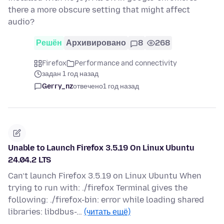
there a more obscure setting that might affect
audio?
Решён
Архивировано
8
268
Firefox
Performance and connectivity
задан 1 год назад
Gerry_nz
отвечено
1 год назад
Unable to Launch Firefox 3.5.19 On Linux Ubuntu
24.04.2 LTS
Can’t launch Firefox 3.5.19 on Linux Ubuntu When
trying to run with: ./firefox Terminal gives the
following: ./firefox-bin: error while loading shared
libraries: libdbus-…
(читать ещё)