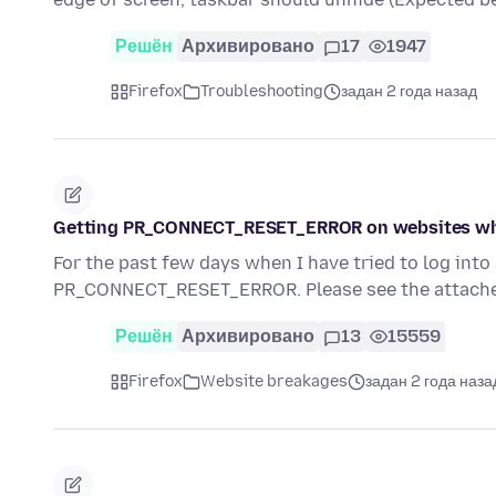
Решён
Архивировано
17
1947
Firefox
Troubleshooting
задан 2 года назад
Getting PR_CONNECT_RESET_ERROR on websites wh
For the past few days when I have tried to log int
PR_CONNECT_RESET_ERROR. Please see the attache
Решён
Архивировано
13
15559
Firefox
Website breakages
задан 2 года наза