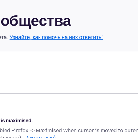
сообщества
ета.
Узнайте, как помочь на них ответить!
 is maximised.
bled Firefox => Maximised When cursor is moved to outer
ehaviour) …
(читать ещё)