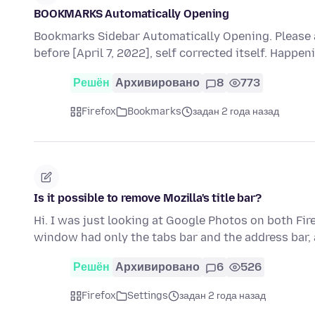
BOOKMARKS Automatically Opening
Bookmarks Sidebar Automatically Opening. Please 
before [April 7, 2022], self corrected itself. Happen
Решён
Архивировано
8
773
Firefox
Bookmarks
задан 2 года назад
Is it possible to remove Mozilla's title bar?
Hi. I was just looking at Google Photos on both Fi
window had only the tabs bar and the address bar,
Решён
Архивировано
6
526
Firefox
Settings
задан 2 года назад