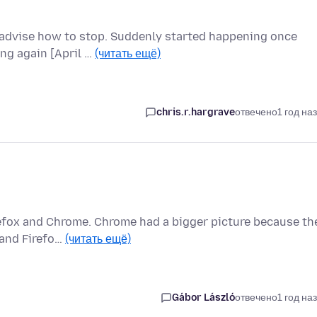
advise how to stop. Suddenly started happening once
ing again [April …
(читать ещё)
chris.r.hargrave
отвечено
1 год на
refox and Chrome. Chrome had a bigger picture because th
 and Firefo…
(читать ещё)
Gábor László
отвечено
1 год на