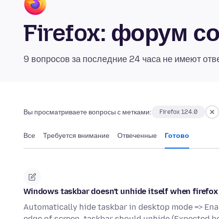
Firefox: форум 
9 вопросов за последние 24 часа не имеют отв
Вы просматриваете вопросы с метками:
Firefox 124.0
Все
Требуется внимание
Отвеченные
Готово
Windows taskbar doesn't unhide itself when firefox
Automatically hide taskbar in desktop mode => Ena
edge of screen, taskbar should unhide (Expected b