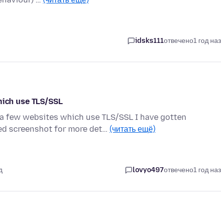
idsks111
отвечено
1 год на
ich use TLS/SSL
o a few websites which use TLS/SSL I have gotten
d screenshot for more det…
(читать ещё)
д
lovyo497
отвечено
1 год на