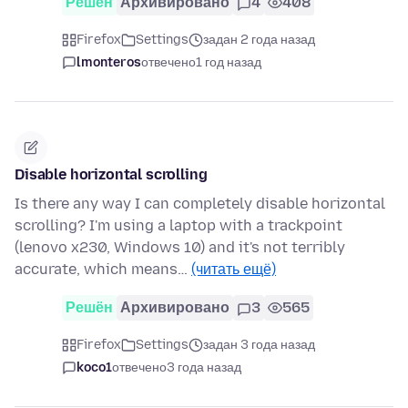
Решён
Архивировано
4
408
Firefox
Settings
задан 2 года назад
lmonteros
отвечено
1 год назад
Disable horizontal scrolling
Is there any way I can completely disable horizontal
scrolling? I'm using a laptop with a trackpoint
(lenovo x230, Windows 10) and it's not terribly
accurate, which means…
(читать ещё)
Решён
Архивировано
3
565
Firefox
Settings
задан 3 года назад
koco1
отвечено
3 года назад