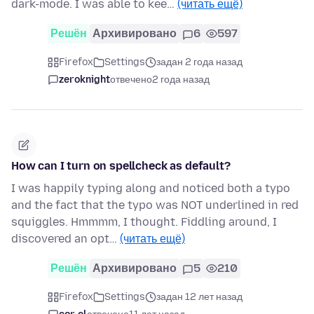
dark-mode. I was able to kee…
(читать ещё)
Решён
Архивировано
6
597
Firefox
Settings
задан 2 года назад
zeroknight
отвечено
2 года назад
How can I turn on spellcheck as default?
I was happily typing along and noticed both a typo
and the fact that the typo was NOT underlined in red
squiggles. Hmmmm, I thought. Fiddling around, I
discovered an opt…
(читать ещё)
Решён
Архивировано
5
210
Firefox
Settings
задан 12 лет назад