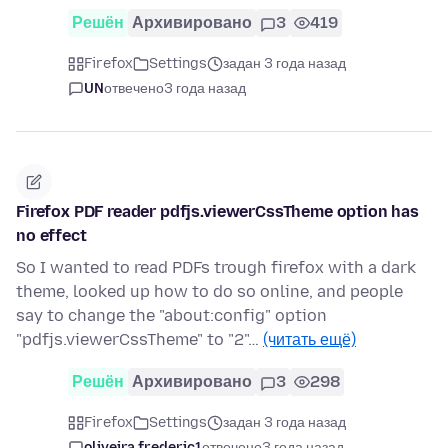
Решён
Архивировано
3
419
Firefox
Settings
задан 3 года назад
UN
отвечено
3 года назад
Firefox PDF reader pdfjs.viewerCssTheme option has
no effect
So I wanted to read PDFs trough firefox with a dark
theme, looked up how to do so online, and people
say to change the "about:config" option
"pdfjs.viewerCssTheme" to "2"…
(читать ещё)
Решён
Архивировано
3
298
Firefox
Settings
задан 3 года назад
oliveira.frederic1
отвечено
3 года назад