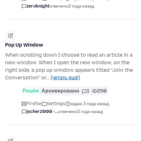
zeroknight
отвечено
2 года назад
Pop Up Window
When scrolling down I choose to read an article in a
new window. When I open the new window, on the
right side, a pop up window appears titled “Join the
Conversation” or…
(читать ещё)
Решён
Архивировано
1
250
Firefox
Settings
задан 3 года назад
jscher2000 -...
отвечено
3 года назад