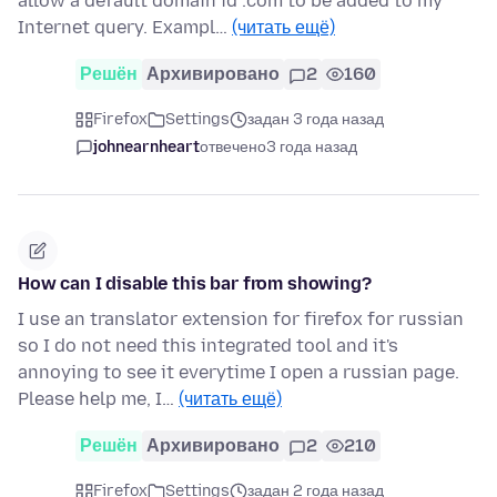
allow a default domain id .com to be added to my
Internet query. Exampl…
(читать ещё)
Решён
Архивировано
2
160
Firefox
Settings
задан 3 года назад
johnearnheart
отвечено
3 года назад
How can I disable this bar from showing?
I use an translator extension for firefox for russian
so I do not need this integrated tool and it's
annoying to see it everytime I open a russian page.
Please help me, I…
(читать ещё)
Решён
Архивировано
2
210
Firefox
Settings
задан 2 года назад