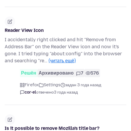
Reader View Icon
I accidentally right clicked and hit "Remove from
Address Bar" on the Reader View icon and now it's
gone. I tried typing "about:config" into the browser
and searching "re…
(читать ещё)
Решён
Архивировано
7
576
Firefox
Settings
задан 3 года назад
cor-el
отвечено
3 года назад
Is it possible to remove Mozilla's title bar?