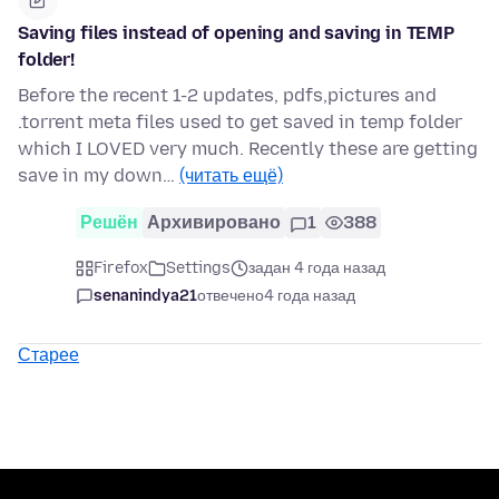
Saving files instead of opening and saving in TEMP
folder!
Before the recent 1-2 updates, pdfs,pictures and
.torrent meta files used to get saved in temp folder
which I LOVED very much. Recently these are getting
save in my down…
(читать ещё)
Решён
Архивировано
1
388
Firefox
Settings
задан 4 года назад
senanindya21
отвечено
4 года назад
Старее