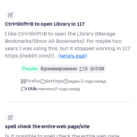
Ctrl+Shift+B to open Library in 117
I like Ctrl+Shift+B to open the Library (Manage
Bookmarks/Show All Bookmarks). For maybe two
years I was using this, but it stopped working in 117:
https://reddit.com/r/…
(читать ещё)
Решён
Архивировано
3
330
Firefox
Settings
задан 2 года назад
rUUk
отвечено
2 года назад
spell check the entire web page/site
Is it possible to spell check the entire web page