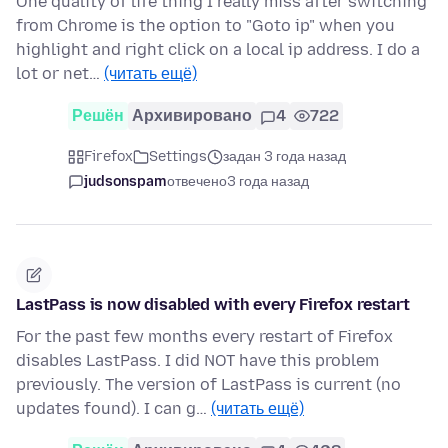
One quality of life thing I really miss after switching
from Chrome is the option to "Goto ip" when you
highlight and right click on a local ip address. I do a
lot or net…
(читать ещё)
Решён
Архивировано
4
722
Firefox
Settings
задан 3 года назад
judsonspam
отвечено
3 года назад
LastPass is now disabled with every Firefox restart
For the past few months every restart of Firefox
disables LastPass. I did NOT have this problem
previously. The version of LastPass is current (no
updates found). I can g…
(читать ещё)