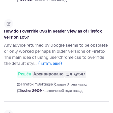
cor-el
отвечено
11 лет назад
How do I override CSS in Reader View as of Firefox
version 105?
Any advice returned by Google seems to be obsolete
or only worked perhaps in older versions of Firefox.
The main idea of using userChrome.css to override
the default styl…
(читать ещё)
Решён
Архивировано
4
547
Firefox
Settings
задан 3 года назад
jscher2000 -...
отвечено
3 года назад