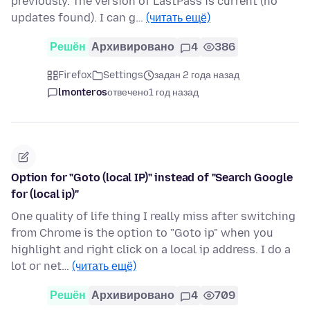
previously. The version of LastPass is current (no
updates found). I can g…
(читать ещё)
Решён
Архивировано
4
386
Firefox
Settings
задан 2 года назад
lmonteros
отвечено
1 год назад
Option for "Goto (local IP)" instead of "Search Google
for (local ip)"
One quality of life thing I really miss after switching
from Chrome is the option to "Goto ip" when you
highlight and right click on a local ip address. I do a
lot or net…
(читать ещё)
Решён
Архивировано
4
709