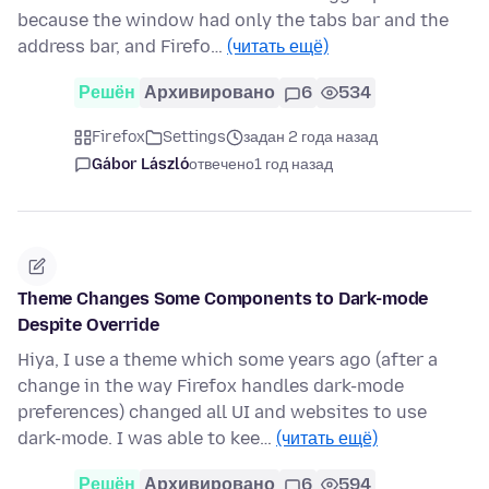
because the window had only the tabs bar and the
address bar, and Firefo…
(читать ещё)
Решён
Архивировано
6
534
Firefox
Settings
задан 2 года назад
Gábor László
отвечено
1 год назад
Theme Changes Some Components to Dark-mode
Despite Override
Hiya, I use a theme which some years ago (after a
change in the way Firefox handles dark-mode
preferences) changed all UI and websites to use
dark-mode. I was able to kee…
(читать ещё)
Решён
Архивировано
6
594