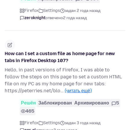
Firefox
Settings
задан 2 года назад
zeroknight
отвечено
2 года назад
How can I set a custom file as home page for new
tabs in Firefox Desktop 107?
Hello, in past versions of Firefox, I was able to
follow the steps on this page to set a custom HTML
file on my PC as my home page for new tabs:
https://peterries.net/blo…
(читать ещё)
Решён
Заблокирован
Архивировано
5
465
Firefox
Settings
задан 3 года назад