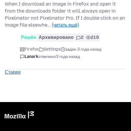
When I download an image in Firefox and open it
from the downloads folder it will always open in
Pixelmator not Pixelmator Pro. If I double click on an
image file elsewhe…
(читать ещё)
Решён
Архивировано
2
219
Firefox
Settings
задан 3 года назад
Lanark
отвечено
3 года назад
Старее