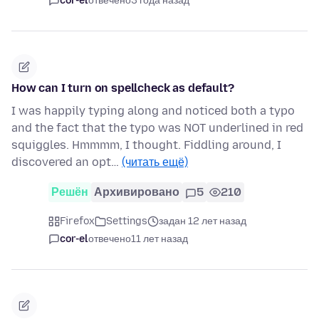
cor-el
отвечено
3 года назад
How can I turn on spellcheck as default?
I was happily typing along and noticed both a typo
and the fact that the typo was NOT underlined in red
squiggles. Hmmmm, I thought. Fiddling around, I
discovered an opt…
(читать ещё)
Решён
Архивировано
5
210
Firefox
Settings
задан 12 лет назад
cor-el
отвечено
11 лет назад