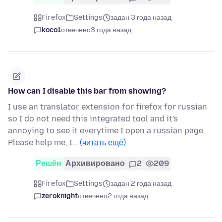
Firefox
Settings
задан 3 года назад
koco1
отвечено
3 года назад
How can I disable this bar from showing?
I use an translator extension for firefox for russian
so I do not need this integrated tool and it's
annoying to see it everytime I open a russian page.
Please help me, I…
(читать ещё)
Решён
Архивировано
2
209
Firefox
Settings
задан 2 года назад
zeroknight
отвечено
2 года назад