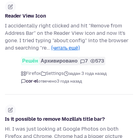
Reader View Icon
I accidentally right clicked and hit "Remove from
Address Bar" on the Reader View icon and now it's
gone. I tried typing "about:config" into the browser
and searching "re…
(читать ещё)
Решён
Архивировано
7
573
Firefox
Settings
задан 3 года назад
cor-el
отвечено
3 года назад
Is it possible to remove Mozilla's title bar?
Hi. I was just looking at Google Photos on both
Firefox and Chrome. Chrome had a bigger picture