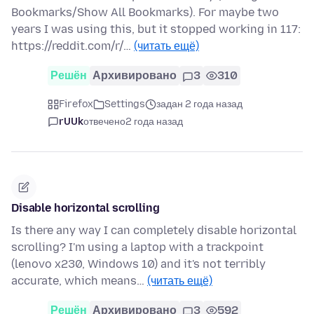
Bookmarks/Show All Bookmarks). For maybe two
years I was using this, but it stopped working in 117:
https://reddit.com/r/…
(читать ещё)
Решён
Архивировано
3
310
Firefox
Settings
задан 2 года назад
rUUk
отвечено
2 года назад
Disable horizontal scrolling
Is there any way I can completely disable horizontal
scrolling? I'm using a laptop with a trackpoint
(lenovo x230, Windows 10) and it's not terribly
accurate, which means…
(читать ещё)
Решён
Архивировано
3
592