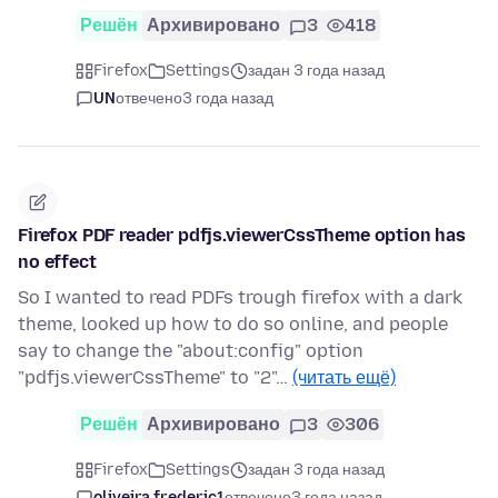
Решён
Архивировано
3
418
Firefox
Settings
задан 3 года назад
UN
отвечено
3 года назад
Firefox PDF reader pdfjs.viewerCssTheme option has
no effect
So I wanted to read PDFs trough firefox with a dark
theme, looked up how to do so online, and people
say to change the "about:config" option
"pdfjs.viewerCssTheme" to "2"…
(читать ещё)
Решён
Архивировано
3
306
Firefox
Settings
задан 3 года назад
oliveira.frederic1
отвечено
3 года назад