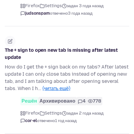
Firefox
Settings
задан 3 года назад
judsonspam
отвечено
3 года назад
The + sign to open new tab is missing after latest
update
How do I get the + sign back on my tabs? After latest
update I can only close tabs instead of opening new
tab, and I am talking about after opening several
tabs. When I h…
(читать ещё)
Решён
Архивировано
4
778
Firefox
Settings
задан 2 года назад
cor-el
отвечено
1 год назад