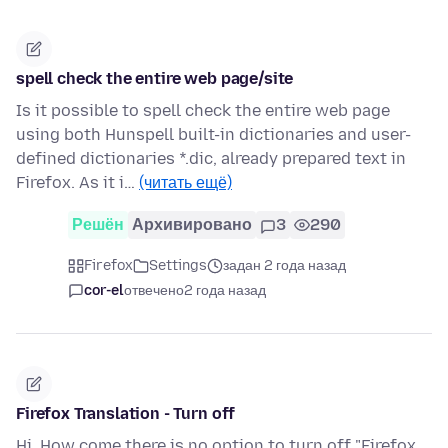
spell check the entire web page/site
Is it possible to spell check the entire web page
using both Hunspell built-in dictionaries and user-
defined dictionaries *.dic, already prepared text in
Firefox. As it i…
(читать ещё)
Решён
Архивировано
3
290
Firefox
Settings
задан 2 года назад
cor-el
отвечено
2 года назад
Firefox Translation - Turn off
Hi. How come there is no option to turn off "Firefox