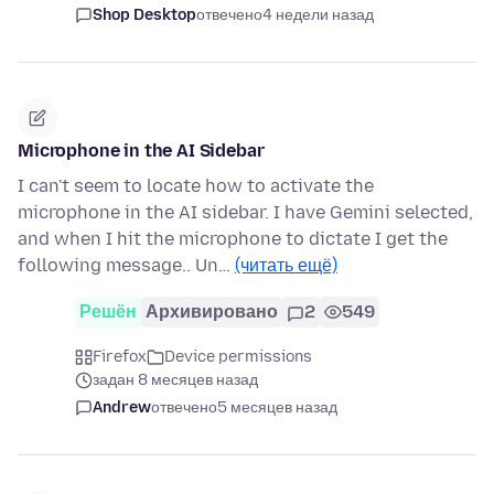
Shop Desktop
отвечено
4 недели назад
Microphone in the AI Sidebar
I can't seem to locate how to activate the
microphone in the AI sidebar. I have Gemini selected,
and when I hit the microphone to dictate I get the
following message.. Un…
(читать ещё)
Решён
Архивировано
2
549
Firefox
Device permissions
задан 8 месяцев назад
Andrew
отвечено
5 месяцев назад