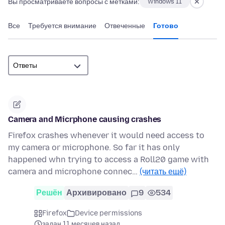
Вы просматриваете вопросы с метками:
Windows 11
Все
Требуется внимание
Отвеченные
Готово
Camera and Micrphone causing crashes
Firefox crashes whenever it would need access to
my camera or microphone. So far it has only
happened whn trying to access a Roll20 game with
camera and microphone connec…
(читать ещё)
Решён
Архивировано
9
534
Firefox
Device permissions
задан 11 месяцев назад