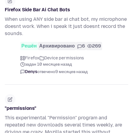
Firefox Side Bar Ai Chat Bots
When using ANY side bar ai chat bot, my microphone
doesnt work. When i speak it just doesnt record the
sounds.
Решён
Архивировано
6
269
Firefox
Device permissions
задан 10 месяцев назад
Denys
отвечено
9 месяцев назад
"permissions"
This experimental "Permission" program and
repeated new downloads several times weekly, are
driving me crazy. Mozilla started this without