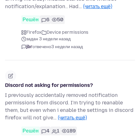
notification/explanation.. Had…
(читать ещё)
Решён
6
50
Firefox
Device permissions
задан 3 недели назад
jbr
отвечено
3 недели назад
Discord not asking for permissions?
I previously accidentally removed notification
permissions from discord. I'm trying to reanable
them, but even when i enable the settings in discord
firefox will not give…
(читать ещё)
Решён
4
1
189