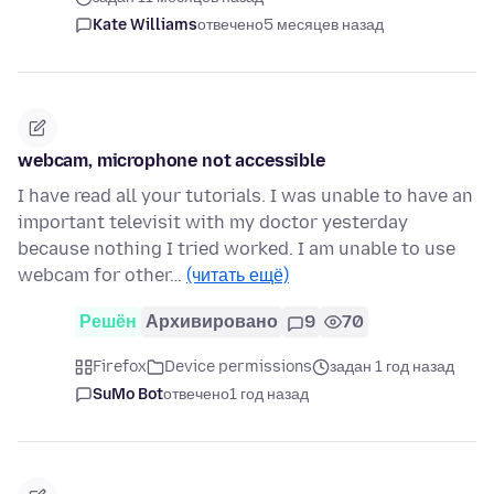
Kate Williams
отвечено
5 месяцев назад
webcam, microphone not accessible
I have read all your tutorials. I was unable to have an
important televisit with my doctor yesterday
because nothing I tried worked. I am unable to use
webcam for other…
(читать ещё)
Решён
Архивировано
9
70
Firefox
Device permissions
задан 1 год назад
SuMo Bot
отвечено
1 год назад