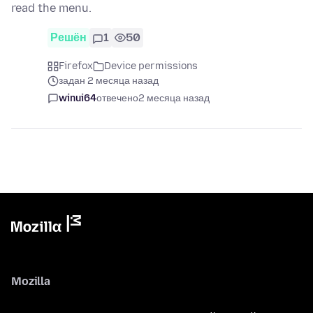
read the menu.
Решён
1
50
Firefox
Device permissions
задан 2 месяца назад
winui64
отвечено
2 месяца назад
Mozilla