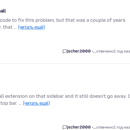
all
 code to fix this problem, but that was a couple of years
y, that …
(читать ещё)
jscher2000 -...
отвечено
1 год на
l extension on that sidebar and it still doesn't go away. I
top bar. …
(читать ещё)
jscher2000 -...
отвечено
1 год на