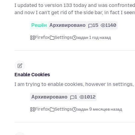
I updated to version 133 today and was confronted wi
and now I can't get rid of the side bar, in fact I se
Решён
Архивировано
15
1140
Firefox
Settings
задан 1 год назад
Enable Cookies
I am trying to enable cookies, however in settings,
Архивировано
1
1012
Firefox
Settings
задан 9 месяцев назад