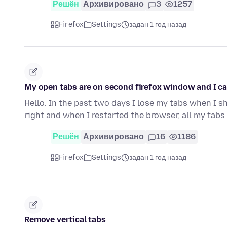
Решён
Архивировано
3
1257
Firefox
Settings
задан 1 год назад
My open tabs are on second firefox window and I ca
Hello. In the past two days I lose my tabs when I sh
right and when I restarted the browser, all my tab
Решён
Архивировано
16
1186
Firefox
Settings
задан 1 год назад
Remove vertical tabs