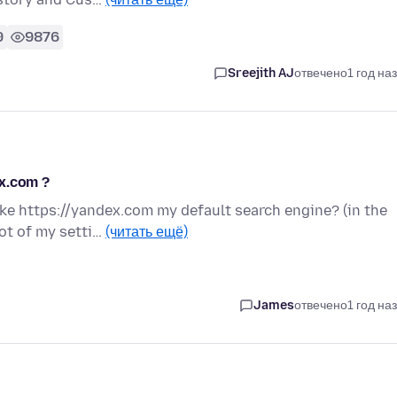
9
9876
Sreejith AJ
отвечено
1 год на
x.com ?
ke https://yandex.com my default search engine? (in the
hot of my setti…
(читать ещё)
James
отвечено
1 год на