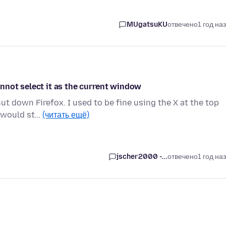
MUgatsuKU
отвечено
1 год на
nnot select it as the current window
ut down Firefox. I used to be fine using the X at the top
s would st…
(читать ещё)
jscher2000 -...
отвечено
1 год на