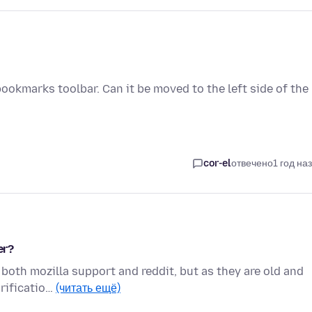
 bookmarks toolbar. Can it be moved to the left side of the
cor-el
отвечено
1 год на
er?
 both mozilla support and reddit, but as they are old and
arificatio…
(читать ещё)