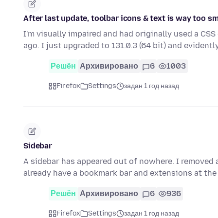
After last update, toolbar icons & text is way too sm
I'm visually impaired and had originally used a CSS
ago. I just upgraded to 131.0.3 (64 bit) and evidentl
Решён
Архивировано
6
1003
Firefox
Settings
задан 1 год назад
Sidebar
A sidebar has appeared out of nowhere. I removed al
already have a bookmark bar and extensions at the 
Решён
Архивировано
6
936
Firefox
Settings
задан 1 год назад