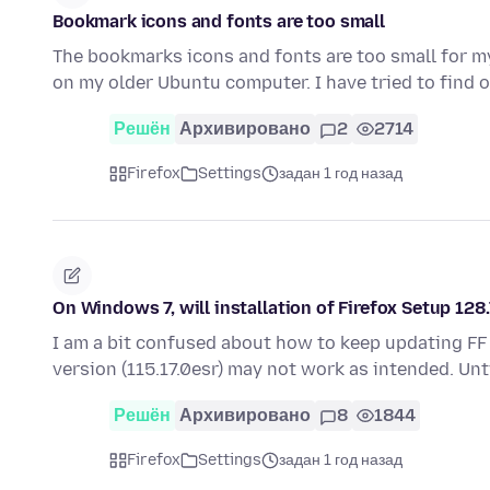
Bookmark icons and fonts are too small
The bookmarks icons and fonts are too small for m
on my older Ubuntu computer. I have tried to find 
Решён
Архивировано
2
2714
Firefox
Settings
задан 1 год назад
On Windows 7, will installation of Firefox Setup 128
I am a bit confused about how to keep updating FF
version (115.17.0esr) may not work as intended. Unt
Решён
Архивировано
8
1844
Firefox
Settings
задан 1 год назад