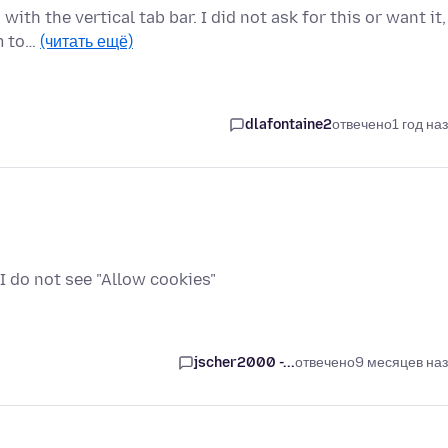
th the vertical tab bar. I did not ask for this or want it,
em to…
(читать ещё)
dlafontaine2
отвечено
1 год на
 I do not see "Allow cookies"
jscher2000 -...
отвечено
9 месяцев на