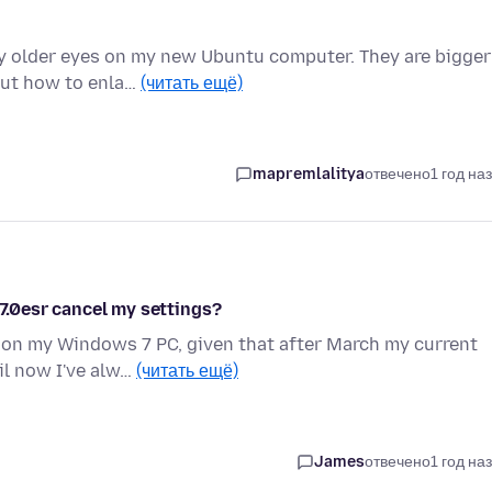
y older eyes on my new Ubuntu computer. They are bigger
out how to enla…
(читать ещё)
mapremlalitya
отвечено
1 год на
.7.0esr cancel my settings?
 on my Windows 7 PC, given that after March my current
il now I've alw…
(читать ещё)
James
отвечено
1 год на