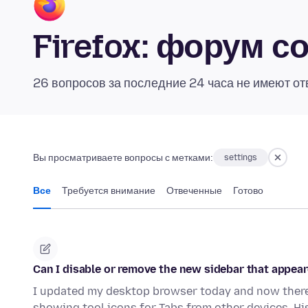
Firefox: форум 
26 вопросов за последние 24 часа не имеют от
Вы просматриваете вопросы с метками:
settings
Все
Требуется внимание
Отвеченные
Готово
Can I disable or remove the new sidebar that appear
I updated my desktop browser today and now there 
showing tool icons for Tabs from other devices, H