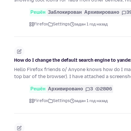
Решён
Заблокирован
Архивировано
3
Firefox
Settings
задан 1 год назад
How do I change the default search engine to yande
Hello Firefox friends o/ Anyone knows how do I ma
top bar of the browser). I have attached a screens
Решён
Архивировано
3
2806
Firefox
Settings
задан 1 год назад