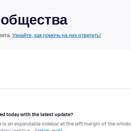
сообщества
вета.
Узнайте, как помочь на них ответить!
ed today with the latest update?
is an expandable sidebar at the left margin of the wind
istory and Cus…
(читать ещё)