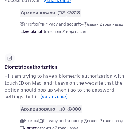
Access softwar…
(читать ещё)
Архивировано
2
318
Firefox
Privacy and security
задан 2 года назад
zeroknight
отвечено
2 года назад
Biometric authorization
Hi! I am trying to have a biometric authorization with
touch ID on Mac, and it says on the website that the
option should pop up when i go to the password
settings, but i…
(читать ещё)
Архивировано
3
308
Firefox
Privacy and security
задан 2 года назад
James
отвечено
2 года назад