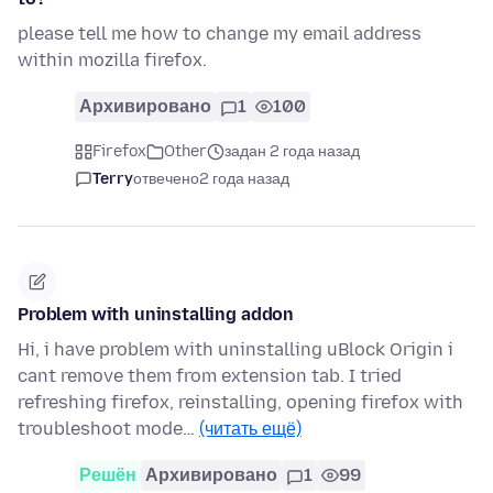
please tell me how to change my email address
within mozilla firefox.
Архивировано
1
100
Firefox
Other
задан 2 года назад
Terry
отвечено
2 года назад
Problem with uninstalling addon
Hi, i have problem with uninstalling uBlock Origin i
cant remove them from extension tab. I tried
refreshing firefox, reinstalling, opening firefox with
troubleshoot mode…
(читать ещё)
Решён
Архивировано
1
99