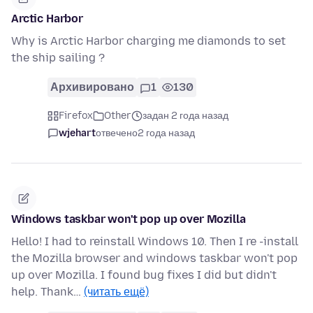
Arctic Harbor
Why is Arctic Harbor charging me diamonds to set
the ship sailing ?
Архивировано
1
130
Firefox
Other
задан 2 года назад
wjehart
отвечено
2 года назад
Windows taskbar won't pop up over Mozilla
Hello! I had to reinstall Windows 10. Then I re -install
the Mozilla browser and windows taskbar won't pop
up over Mozilla. I found bug fixes I did but didn't
help. Thank…
(читать ещё)