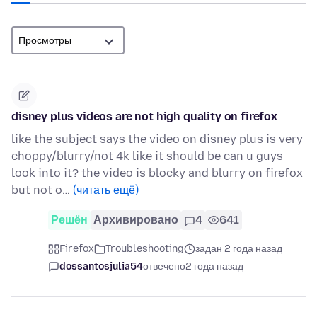
disney plus videos are not high quality on firefox
like the subject says the video on disney plus is very
choppy/blurry/not 4k like it should be can u guys
look into it? the video is blocky and blurry on firefox
but not o…
(читать ещё)
Решён
Архивировано
4
641
Firefox
Troubleshooting
задан 2 года назад
dossantosjulia54
отвечено
2 года назад