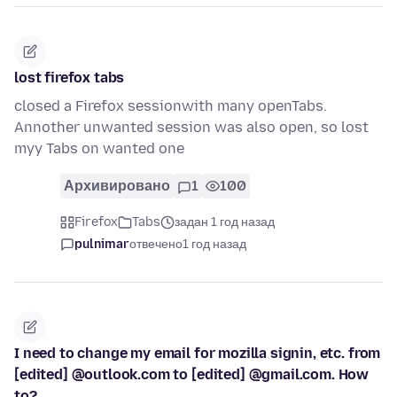
lost firefox tabs
closed a Firefox sessionwith many openTabs.
Annother unwanted session was also open, so lost
myy Tabs on wanted one
Архивировано
1
100
Firefox
Tabs
задан 1 год назад
pulnimar
отвечено
1 год назад
I need to change my email for mozilla signin, etc. from
[edited] @outlook.com to [edited] @gmail.com. How
to?