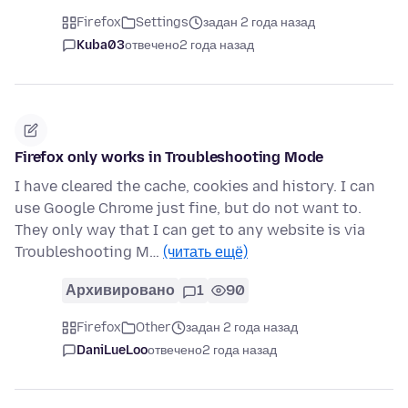
Firefox
Settings
задан 2 года назад
Kuba03
отвечено
2 года назад
Firefox only works in Troubleshooting Mode
I have cleared the cache, cookies and history. I can
use Google Chrome just fine, but do not want to.
They only way that I can get to any website is via
Troubleshooting M…
(читать ещё)
Архивировано
1
90
Firefox
Other
задан 2 года назад
DaniLueLoo
отвечено
2 года назад