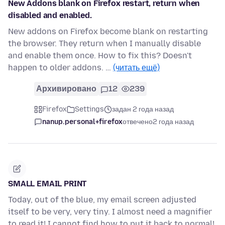
New Addons blank on Firefox restart, return when
disabled and enabled.
New addons on Firefox become blank on restarting
the browser. They return when I manually disable
and enable them once. How to fix this? Doesn't
happen to older addons. …
(читать ещё)
Архивировано
12
239
Firefox
Settings
задан 2 года назад
nanup.personal+firefox
отвечено
2 года назад
SMALL EMAIL PRINT
Today, out of the blue, my email screen adjusted
itself to be very, very tiny. I almost need a magnifier
to read it! I cannot find how to put it back to normal!