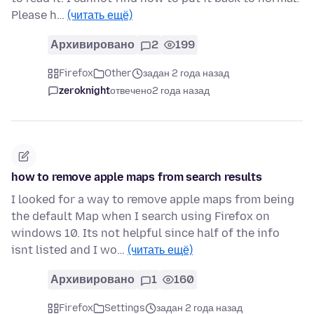
Please h…
(читать ещё)
Архивировано
2
199
Firefox
Other
задан 2 года назад
zeroknight
отвечено
2 года назад
how to remove apple maps from search results
I looked for a way to remove apple maps from being
the default Map when I search using Firefox on
windows 10. Its not helpful since half of the info
isnt listed and I wo…
(читать ещё)
Архивировано
1
160
Firefox
Settings
задан 2 года назад