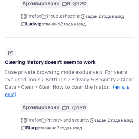
Архивировано
9
120
Firefox
Troubleshooting
задан 2 года назад
Ludwig
отвечено
2 года назад
Clearing history doesn't seem to work
I use private browsing mode exclusively. For years
I've used Tools > Settings > Privacy & Security > Clear
Data > Clear > Clear Now to clear the histor…
(читать
ещё)
Архивировано
1
120
Firefox
Privacy and security
задан 2 года назад
Blarg
отвечено
2 года назад