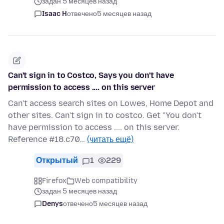
задан 5 месяцев назад
Isaac H
отвечено
5 месяцев назад
Can't sign in to Costco, Says you don't have
permission to access .... on this server
Can't access search sites on Lowes, Home Depot and
other sites. Can't sign in to costco. Get "You don't
have permission to access .... on this server.
Reference #18.c70…
(читать ещё)
Открытый
1
229
Firefox
Web compatibility
задан 5 месяцев назад
Denys
отвечено
5 месяцев назад