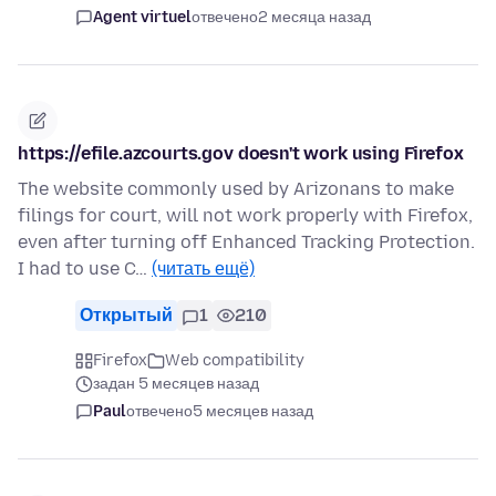
Agent virtuel
отвечено
2 месяца назад
https://efile.azcourts.gov doesn't work using Firefox
The website commonly used by Arizonans to make
filings for court, will not work properly with Firefox,
even after turning off Enhanced Tracking Protection.
I had to use C…
(читать ещё)
Открытый
1
210
Firefox
Web compatibility
задан 5 месяцев назад
Paul
отвечено
5 месяцев назад