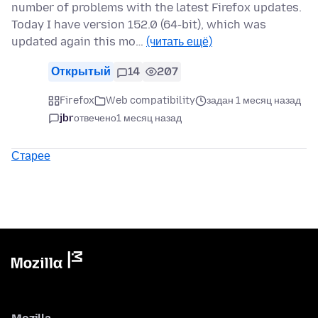
number of problems with the latest Firefox updates.
Today I have version 152.0 (64-bit), which was
updated again this mo…
(читать ещё)
Открытый
14
207
Firefox
Web compatibility
задан 1 месяц назад
jbr
отвечено
1 месяц назад
Старее