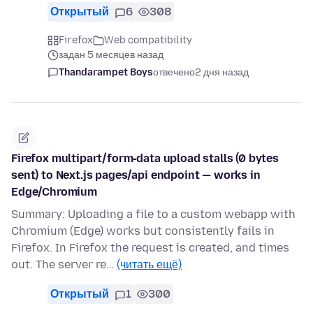
Открытый
6
308
Firefox
Web compatibility
задан 5 месяцев назад
Thandarampet Boys
отвечено
2 дня назад
Firefox multipart/form‑data upload stalls (0 bytes
sent) to Next.js pages/api endpoint — works in
Edge/Chromium
Summary: Uploading a file to a custom webapp with
Chromium (Edge) works but consistently fails in
Firefox. In Firefox the request is created, and times
out. The server re…
(читать ещё)
Открытый
1
300