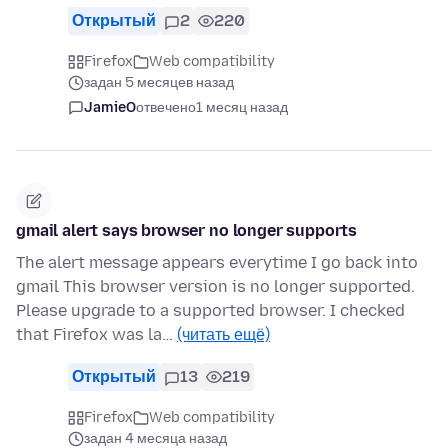
Открытый
2
220
Firefox
Web compatibility
задан 5 месяцев назад
JamieO
отвечено
1 месяц назад
gmail alert says browser no longer supports
The alert message appears everytime I go back into
gmail This browser version is no longer supported.
Please upgrade to a supported browser. I checked
that Firefox was la…
(читать ещё)
Открытый
13
219
Firefox
Web compatibility
задан 4 месяца назад