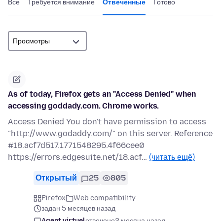
Все
Требуется внимание
Отвеченные
Готово
As of today, Firefox gets an "Access Denied" when
accessing goddady.com. Chrome works.
Access Denied You don't have permission to access
"http://www.godaddy.com/" on this server. Reference
#18.acf7d517.1771548295.4f66cee0
https://errors.edgesuite.net/18.acf…
(читать ещё)
Открытый
25
805
Firefox
Web compatibility
задан 5 месяцев назад
Agent virtuel
отвечено
2 месяца назад