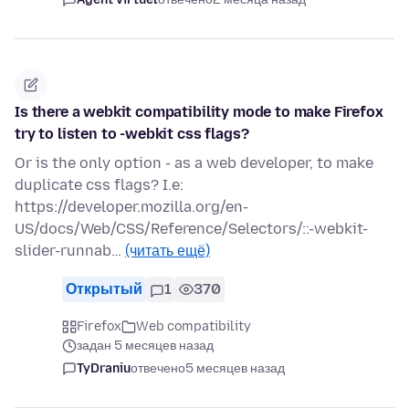
Is there a webkit compatibility mode to make Firefox
try to listen to -webkit css flags?
Or is the only option - as a web developer, to make
duplicate css flags? I.e:
https://developer.mozilla.org/en-
US/docs/Web/CSS/Reference/Selectors/::-webkit-
slider-runnab…
(читать ещё)
Открытый
1
370
Firefox
Web compatibility
задан 5 месяцев назад
TyDraniu
отвечено
5 месяцев назад