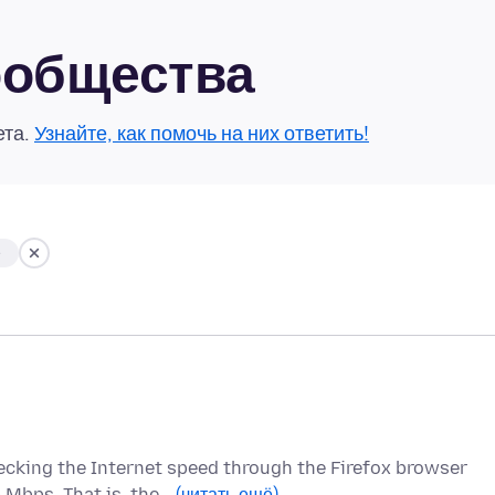
сообщества
ета.
Узнайте, как помочь на них ответить!
е
cking the Internet speed through the Firefox browser
 Mbps. That is, the…
(читать ещё)