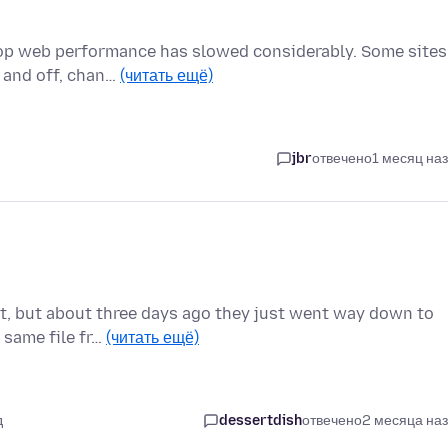
top web performance has slowed considerably. Some sites
n and off, chan…
(читать ещё)
jbr
отвечено
1 месяц на
st, but about three days ago they just went way down to
 same file fr…
(читать ещё)
д
dessertdish
отвечено
2 месяца на