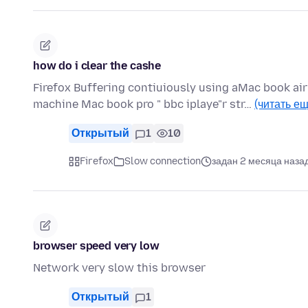
how do i clear the cashe
Firefox Buffering contiuiously using aMac book air
machine Mac book pro " bbc iplaye"r str…
(читать ещ
Открытый
1
10
Firefox
Slow connection
задан 2 месяца наза
browser speed very low
Network very slow this browser
Открытый
1