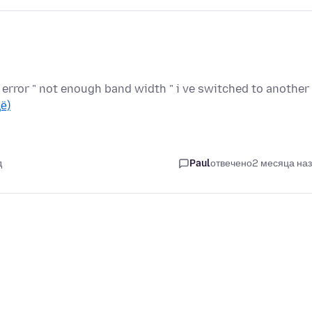
 error " not enough band width " i ve switched to another
ё)
д
Paul
отвечено
2 месяца на