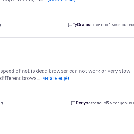
д
TyDraniu
отвечено
4 месяца на
 speed of net is dead browser can not work or very slow
 different brows…
(читать ещё)
ад
Denys
отвечено
5 месяцев на