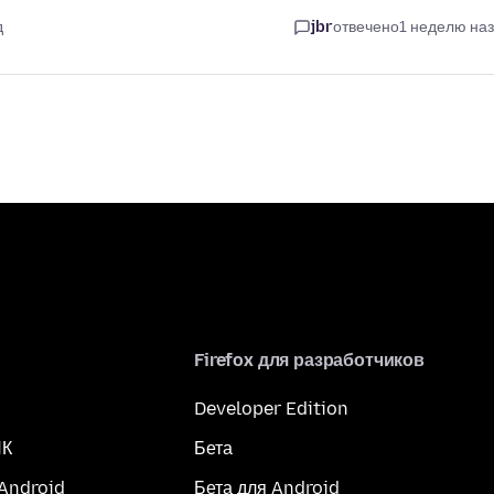
д
jbr
отвечено
1 неделю на
Firefox для разработчиков
Developer Edition
ПК
Бета
 Android
Бета для Android