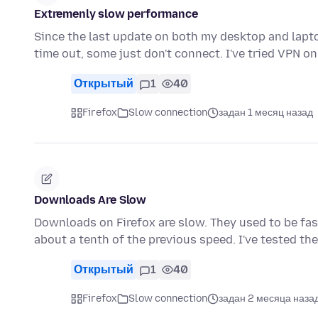
Extremenly slow performance
Since the last update on both my desktop and lap
time out, some just don't connect. I've tried VPN o
Открытый
1
40
Firefox
Slow connection
задан 1 месяц назад
Downloads Are Slow
Downloads on Firefox are slow. They used to be fa
about a tenth of the previous speed. I've tested the
Открытый
1
40
Firefox
Slow connection
задан 2 месяца наза