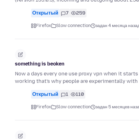
Открытый
7
259
Firefox
Slow connection
задан 4 месяца наза
something is beoken
Now a days every one use proxy vpn when it starts
working that's why people are experimentally with
Открытый
1
110
Firefox
Slow connection
задан 5 месяцев наз