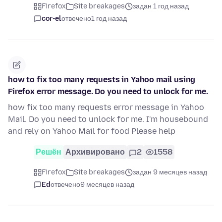
Firefox
Site breakages
задан 1 год назад
cor-el
отвечено
1 год назад
how to fix too many requests in Yahoo mail using
Firefox error message. Do you need to unlock for me.
how fix too many requests error message in Yahoo
Mail. Do you need to unlock for me. I'm housebound
and rely on Yahoo Mail for food Please help
Решён
Архивировано
2
1558
Firefox
Site breakages
задан 9 месяцев назад
Ed
отвечено
9 месяцев назад