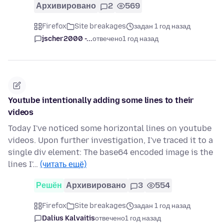
Архивировано
2
569
Firefox
Site breakages
задан 1 год назад
jscher2000 -...
отвечено
1 год назад
Youtube intentionally adding some lines to their
videos
Today I've noticed some horizontal lines on youtube
videos. Upon further investigation, I've traced it to a
single div element: The base64 encoded image is the
lines I'…
(читать ещё)
Решён
Архивировано
3
554
Firefox
Site breakages
задан 1 год назад
Dalius Kalvaitis
отвечено
1 год назад