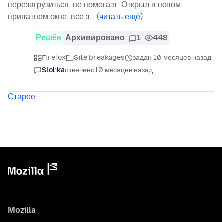
перезагрузиться, не помогает. Открыл в новом
приватном окне, все з…
(читать ещё)
Решён
Архивировано
1
448
Firefox
Site breakages
задан 10 месяцев назад
Slolika
отвечено
10 месяцев назад
Старее
Mozilla