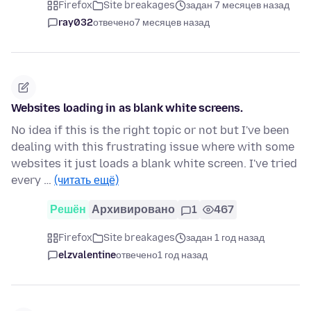
Firefox
Site breakages
задан 7 месяцев назад
ray032
отвечено
7 месяцев назад
Websites loading in as blank white screens.
No idea if this is the right topic or not but I've been
dealing with this frustrating issue where with some
websites it just loads a blank white screen. I've tried
every …
(читать ещё)
Решён
Архивировано
1
467
Firefox
Site breakages
задан 1 год назад
elzvalentine
отвечено
1 год назад