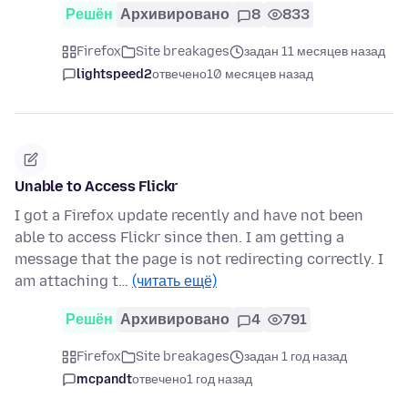
Решён
Архивировано
8
833
Firefox
Site breakages
задан 11 месяцев назад
lightspeed2
отвечено
10 месяцев назад
Unable to Access Flickr
I got a Firefox update recently and have not been
able to access Flickr since then. I am getting a
message that the page is not redirecting correctly. I
am attaching t…
(читать ещё)
Решён
Архивировано
4
791
Firefox
Site breakages
задан 1 год назад
mcpandt
отвечено
1 год назад