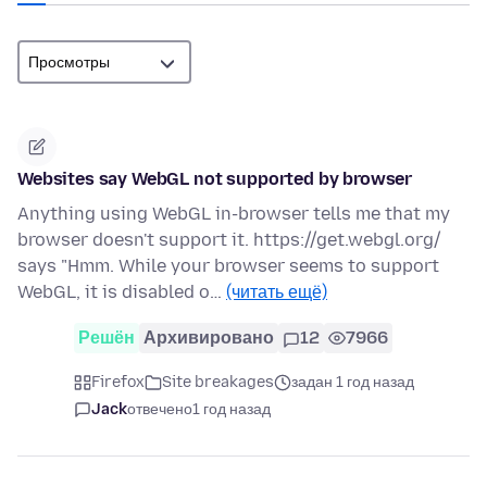
Websites say WebGL not supported by browser
Anything using WebGL in-browser tells me that my
browser doesn't support it. https://get.webgl.org/
says "Hmm. While your browser seems to support
WebGL, it is disabled o…
(читать ещё)
Решён
Архивировано
12
7966
Firefox
Site breakages
задан 1 год назад
Jack
отвечено
1 год назад