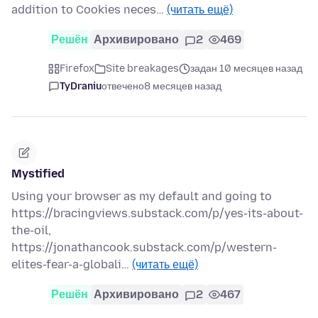
addition to Cookies neces…
(читать ещё)
Решён
Архивировано
2
469
Firefox
Site breakages
задан 10 месяцев назад
TyDraniu
отвечено
8 месяцев назад
Mystified
Using your browser as my default and going to
https://bracingviews.substack.com/p/yes-its-about-
the-oil,
https://jonathancook.substack.com/p/western-
elites-fear-a-globali…
(читать ещё)
Решён
Архивировано
2
467