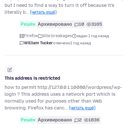
but I need to find a way to turn it off because it's
literally b…
(читать ещё)
Решён
Архивировано
10
3165
Firefox
Site breakages
задан 1 год назад
William Tucker
отвечено
1 год назад
This address is restricted
how to permit http://127.0.0.1:10080/wordpress/wp-
login ? This address uses a network port which is
normally used for purposes other than Web
browsing. Firefox has canc…
(читать ещё)
Решён
Архивировано
2
1836