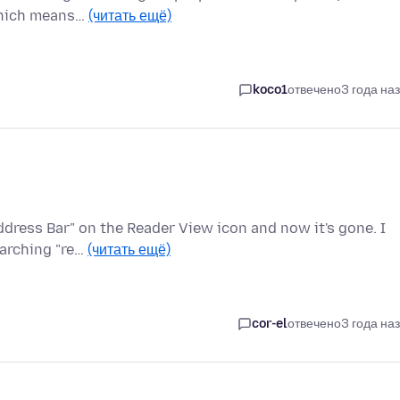
 which means…
(читать ещё)
koco1
отвечено
3 года на
ddress Bar" on the Reader View icon and now it's gone. I
earching "re…
(читать ещё)
cor-el
отвечено
3 года на