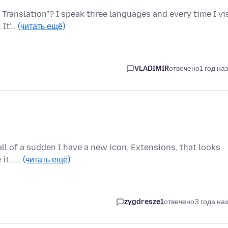
 Translation"? I speak three languages and every time I vi
 It'…
(читать ещё)
VLADIMIR
отвечено
1 год на
 all of a sudden I have a new icon, Extensions, that looks
 it...…
(читать ещё)
zygdresze1
отвечено
3 года на