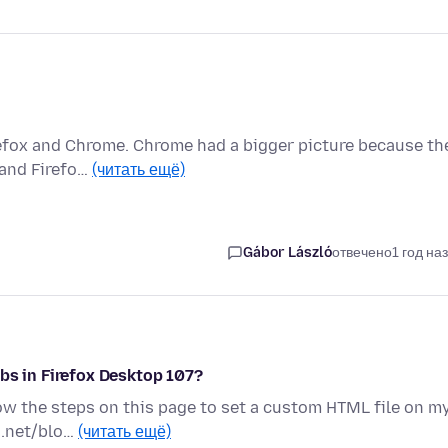
refox and Chrome. Chrome had a bigger picture because th
 and Firefo…
(читать ещё)
Gábor László
отвечено
1 год на
bs in Firefox Desktop 107?
llow the steps on this page to set a custom HTML file on m
s.net/blo…
(читать ещё)