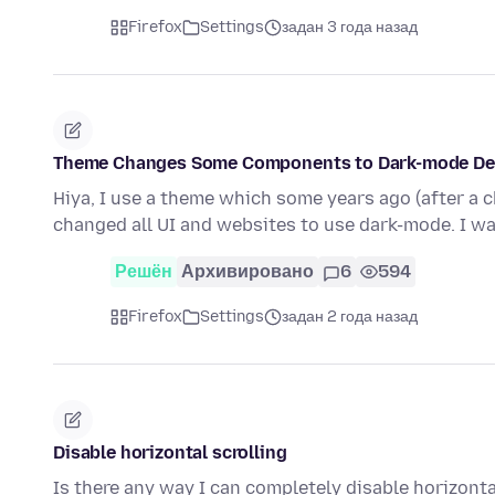
Firefox
Settings
задан 3 года назад
Theme Changes Some Components to Dark-mode Des
Hiya, I use a theme which some years ago (after a 
changed all UI and websites to use dark-mode. I w
Решён
Архивировано
6
594
Firefox
Settings
задан 2 года назад
Disable horizontal scrolling
Is there any way I can completely disable horizonta