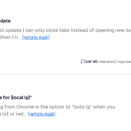
pdate
st update I can only close tabs instead of opening new ta
 When I h…
(читать ещё)
cor-el
отвечено
1 год на
for (local ip)"
hing from Chrome is the option to "Goto ip" when you
a lot or net…
(читать ещё)