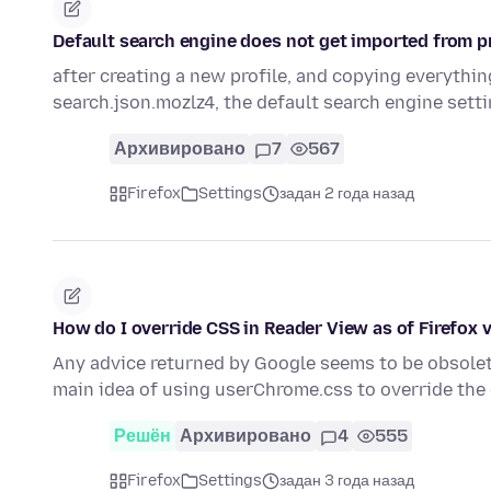
Default search engine does not get imported from pr
after creating a new profile, and copying everything
search.json.mozlz4, the default search engine sett
Архивировано
7
567
Firefox
Settings
задан 2 года назад
How do I override CSS in Reader View as of Firefox 
Any advice returned by Google seems to be obsolete
main idea of using userChrome.css to override the
Решён
Архивировано
4
555
Firefox
Settings
задан 3 года назад