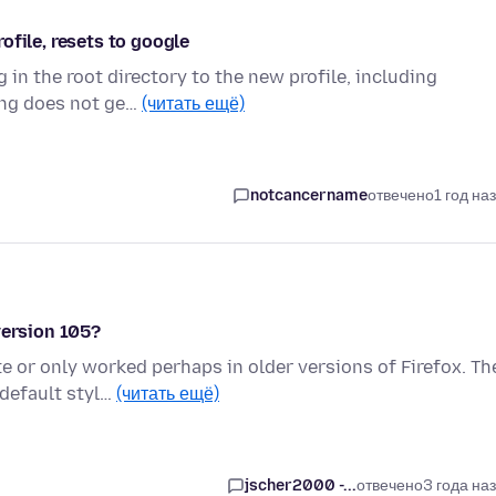
ofile, resets to google
 in the root directory to the new profile, including
ing does not ge…
(читать ещё)
notcancername
отвечено
1 год на
version 105?
 or only worked perhaps in older versions of Firefox. Th
 default styl…
(читать ещё)
jscher2000 -...
отвечено
3 года на