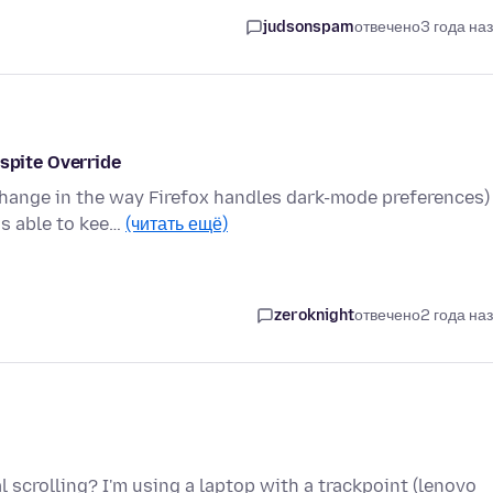
judsonspam
отвечено
3 года на
pite Override
change in the way Firefox handles dark-mode preferences)
as able to kee…
(читать ещё)
zeroknight
отвечено
2 года на
l scrolling? I'm using a laptop with a trackpoint (lenovo