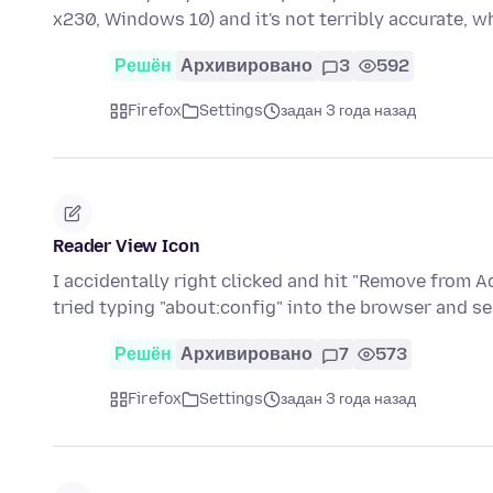
x230, Windows 10) and it's not terribly accurate,
Решён
Архивировано
3
592
Firefox
Settings
задан 3 года назад
Reader View Icon
I accidentally right clicked and hit "Remove from A
tried typing "about:config" into the browser and s
Решён
Архивировано
7
573
Firefox
Settings
задан 3 года назад