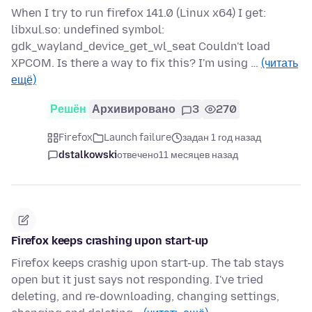
When I try to run firefox 141.0 (Linux x64) I get:
libxul.so: undefined symbol:
gdk_wayland_device_get_wl_seat Couldn't load
XPCOM. Is there a way to fix this? I'm using …
(читать
ещё)
Решён
Архивировано
3
270
Firefox
Launch failure
задан 1 год назад
dstalkowski
отвечено
11 месяцев назад
Firefox keeps crashing upon start-up
Firefox keeps crashig upon start-up. The tab stays
open but it just says not responding. I've tried
deleting, and re-downloading, changing settings,