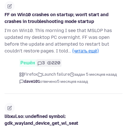
FF on Win10 crashes on startup; won't start and
crashes in troubleshooting mode startup
I'm on Win10. This morning I see that MSLOP has
updated my desktop PC overnight. FF was open
before the update and attempted to restart but
couldn't restore pages. I told…
(читать ещё)
Решён
3
220
Firefox
Launch failure
задан 5 месяцев назад
dave101
отвечено
5 месяцев назад
libxul.so: undefined symbol:
gdk_wayland_device_get_wl_seat