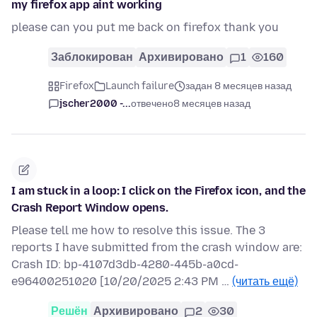
my firefox app aint working
please can you put me back on firefox thank you
Заблокирован
Архивировано
1
160
Firefox
Launch failure
задан 8 месяцев назад
jscher2000 -...
отвечено
8 месяцев назад
I am stuck in a loop: I click on the Firefox icon, and the
Crash Report Window opens.
Please tell me how to resolve this issue. The 3
reports I have submitted from the crash window are:
Crash ID: bp-4107d3db-4280-445b-a0cd-
e96400251020 [10/20/2025 2:43 PM …
(читать ещё)
Решён
Архивировано
2
30