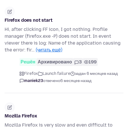
Firefox does not start
Hi, after clicking FF icon, I got nothing. Profile
manager (firefox.exe -P) does not start. In event
viewer there is log: Name of the application causing
the error: fir…
(читать ещё)
Решён
Архивировано
3
199
Firefox
Launch failure
задан 6 месяцев назад
maniek23
отвечено
6 месяцев назад
Mozilla Firefox
Mozilla Firefox is very slow and even difficult to