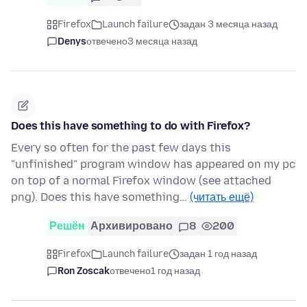
Firefox
Launch failure
задан 3 месяца назад
Denys
отвечено
3 месяца назад
Does this have something to do with Firefox?
Every so often for the past few days this
"unfinished" program window has appeared on my pc
on top of a normal Firefox window (see attached
png). Does this have something…
(читать ещё)
Решён
Архивировано
8
200
Firefox
Launch failure
задан 1 год назад
Ron Zoscak
отвечено
1 год назад