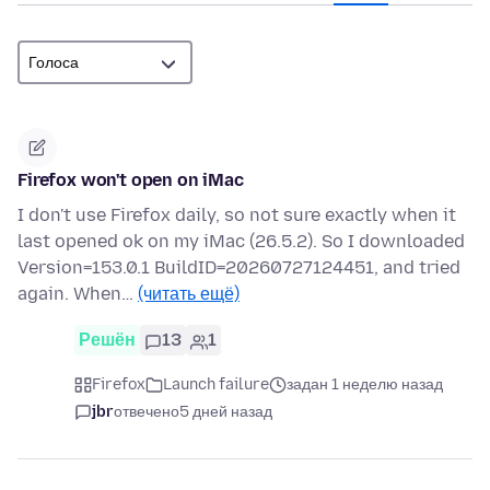
Firefox won't open on iMac
I don't use Firefox daily, so not sure exactly when it
last opened ok on my iMac (26.5.2). So I downloaded
Version=153.0.1 BuildID=20260727124451, and tried
again. When…
(читать ещё)
Решён
13
1
Firefox
Launch failure
задан 1 неделю назад
jbr
отвечено
5 дней назад