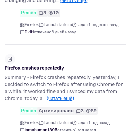
changing and deleting…
(читать ещё)
Решён
3
10
Firefox
Launch failure
задан 1 неделю назад
D.dH
отвечено
6 дней назад
Firefox crashes repeatedly
Summary - Firefox crashes repeatedly. yesterday, I
decided to switch to Firefox after using Chrome for
a while. it worked fine and I synced my data from
Chrome. today, a…
(читать ещё)
Решён
Архивировано
3
69
Firefox
Launch failure
задан 1 год назад
iamahuman1395
отвечено
1 год назад