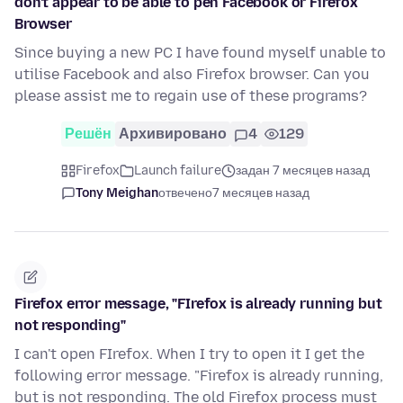
don't appear to be able to pen Facebook or Firefox
Browser
Since buying a new PC I have found myself unable to
utilise Facebook and also Firefox browser. Can you
please assist me to regain use of these programs?
Решён
Архивировано
4
129
Firefox
Launch failure
задан 7 месяцев назад
Tony Meighan
отвечено
7 месяцев назад
Firefox error message, "FIrefox is already running but
not responding"
I can't open FIrefox. When I try to open it I get the
following error message. "Firefox is already running,
but is not responding. The old Firefox process must