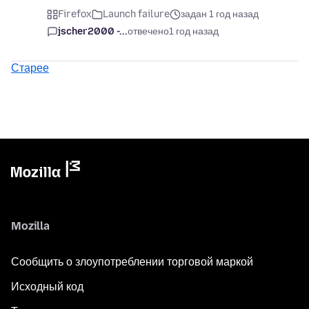
Firefox
Launch failure
задан 1 год назад
jscher2000 -...
отвечено
1 год назад
Старее
Mozilla
Сообщить о злоупотреблении торговой маркой
Исходный код