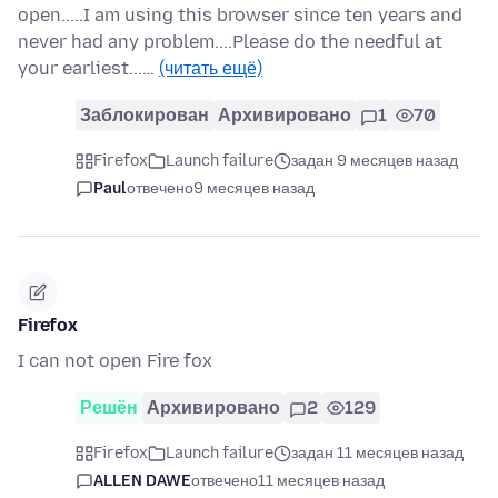
open.....I am using this browser since ten years and
never had any problem....Please do the needful at
your earliest...…
(читать ещё)
Заблокирован
Архивировано
1
70
Firefox
Launch failure
задан 9 месяцев назад
Paul
отвечено
9 месяцев назад
Firefox
I can not open Fire fox
Решён
Архивировано
2
129
Firefox
Launch failure
задан 11 месяцев назад
ALLEN DAWE
отвечено
11 месяцев назад