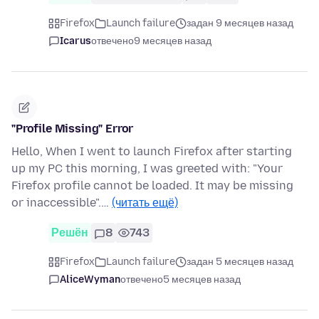
Firefox
Launch failure
задан 9 месяцев назад
Icarus
отвечено
9 месяцев назад
"Profile Missing" Error
Hello, When I went to launch Firefox after starting
up my PC this morning, I was greeted with: "Your
Firefox profile cannot be loaded. It may be missing
or inaccessible".…
(читать ещё)
Решён
8
743
Firefox
Launch failure
задан 5 месяцев назад
AliceWyman
отвечено
5 месяцев назад