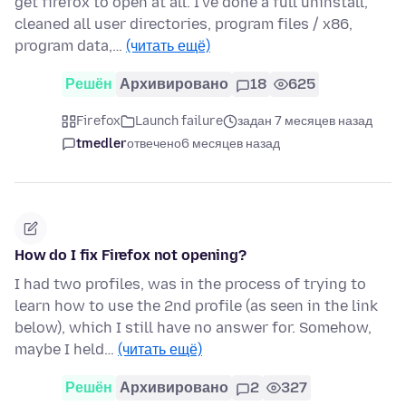
get firefox to open at all. I've done a full uninstall,
cleaned all user directories, program files / x86,
program data,…
(читать ещё)
Решён
Архивировано
18
625
Firefox
Launch failure
задан 7 месяцев назад
tmedler
отвечено
6 месяцев назад
How do I fix Firefox not opening?
I had two profiles, was in the process of trying to
learn how to use the 2nd profile (as seen in the link
below), which I still have no answer for. Somehow,
maybe I held…
(читать ещё)
Решён
Архивировано
2
327