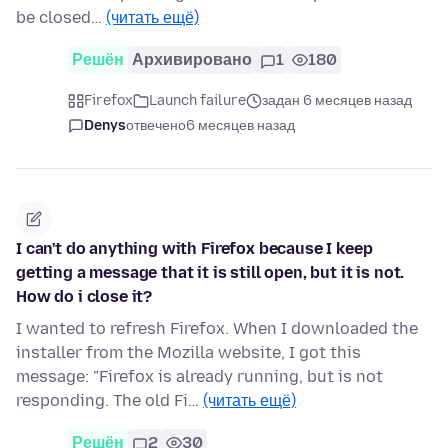
be closed…
(читать ещё)
Решён
Архивировано
1
180
Firefox
Launch failure
задан 6 месяцев назад
Denys
отвечено
6 месяцев назад
I can't do anything with Firefox because I keep
getting a message that it is still open, but it is not.
How do i close it?
I wanted to refresh Firefox. When I downloaded the
installer from the Mozilla website, I got this
message: "Firefox is already running, but is not
responding. The old Fi…
(читать ещё)
Решён
2
30