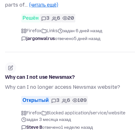
parts of…
(читать ещё)
Решён
3
6
20
Firefox
Links
задан 6 дней назад
jargonwalrus
отвечено
5 дней назад
Why can I not use Newsmax?
Why can I no longer access Newsmax website?
Открытый
3
6
109
Firefox
Blocked application/service/website
задан 3 месяца назад
Steve B
отвечено
1 неделю назад