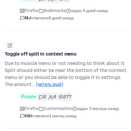
Firefox
Bookmarks
задан 6 дней назад
MJ
отвечено
6 дней назад
Toggle off split in context menu
Due to muscle menu or not needing to think about it.
Split should either be near the bottom of the context
menu or you should be able to toggle it in settings.
The amount…
(читать ещё)
Решён
2
4
277
Firefox
Customization
задан 3 месяца назад
Kiki
отвечено
1 месяц назад