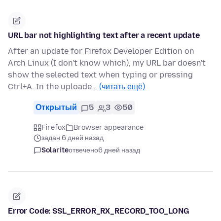
URL bar not highlighting text after a recent update
After an update for Firefox Developer Edition on
Arch Linux (I don't know which), my URL bar doesn't
show the selected text when typing or pressing
Ctrl+A. In the uploade…
(читать ещё)
Открытый
5
3
50
Firefox
Browser appearance
задан 6 дней назад
Solarite
отвечено
6 дней назад
Error Code: SSL_ERROR_RX_RECORD_TOO_LONG