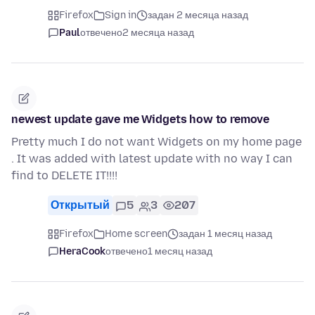
Firefox
Sign in
задан 2 месяца назад
Paul
отвечено
2 месяца назад
newest update gave me Widgets how to remove
Pretty much I do not want Widgets on my home page
. It was added with latest update with no way I can
find to DELETE IT!!!!
Открытый
5
3
207
Firefox
Home screen
задан 1 месяц назад
HeraCook
отвечено
1 месяц назад