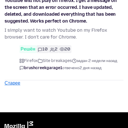
Youtube will not play on firefox. I get a message on
the screen that an error occurred. I have updated,
deleted, and downloaded everything that has been
suggested. Works perfect on Chrome.
I simply want to watch Youtube on my Firefox
browser. I don't care for Chrome.
Решён
10
2
20
Firefox
Site breakages
задан 2 недели назад
brushcreekgarage1
отвечено
2 дня назад
Старее