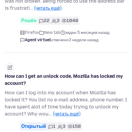
was not broken. Being forced to use the address bar
is frustrati…
(читать ещё)
Решён
22
3
1048
Firefox
New tab
задан 5 месяцев назад
Agent virtuel
отвечено
3 недели назад
How can I get an unlock code, Mozilla has locked my
account?
How can I log into my account when Mozilla has
locked it? You list no e-mail address, phone number, I
have spent alot of time today trying to unlock my
account? Why wou…
(читать ещё)
Открытый
1
3
158