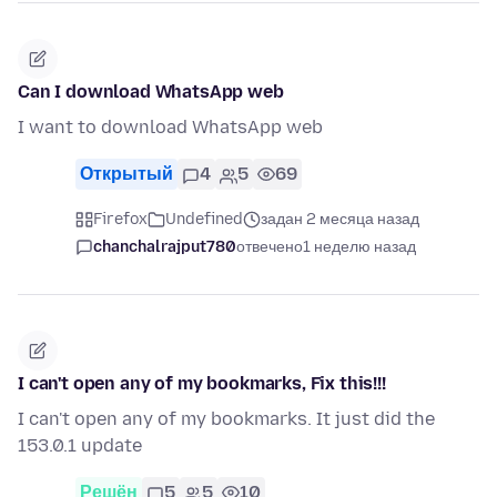
Can I download WhatsApp web
I want to download WhatsApp web
Открытый
4
5
69
Firefox
Undefined
задан 2 месяца назад
chanchalrajput780
отвечено
1 неделю назад
I can't open any of my bookmarks, Fix this!!!
I can't open any of my bookmarks. It just did the
153.0.1 update
Решён
5
5
10