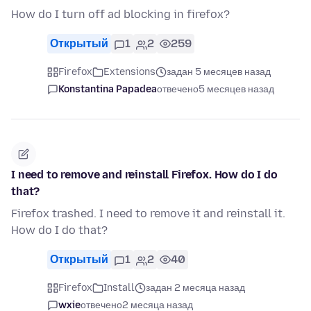
How do I turn off ad blocking in firefox?
Открытый
1
2
259
Firefox
Extensions
задан 5 месяцев назад
Konstantina Papadea
отвечено
5 месяцев назад
I need to remove and reinstall Firefox. How do I do
that?
Firefox trashed. I need to remove it and reinstall it.
How do I do that?
Открытый
1
2
40
Firefox
Install
задан 2 месяца назад
wxie
отвечено
2 месяца назад