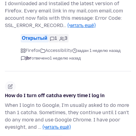
I downloaded and installed the latest version of
Firefox. Every email link in my mail.com email.com
account now fails with this message: Error Code:
SSL_ERROR_RX_RECORD…
(читать ещё)
Открытый
1
3
Firefox
Accessibility
задан 1 неделю назад
jbr
отвечено
1 неделю назад
How do I turn off catcha every time I log in
When I login to Google, I'm usually asked to do more
than 1 catcha. Sometimes, they continue until I can't
do any more and use Google Chrome. I have poor
eyesight, and …
(читать ещё)