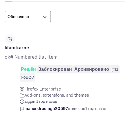
klam karne
ok# Numbered list item
Решён
Заблокирован
Архивировано
1
607
Firefox Enterprise
Add-ons, extensions, and themes
задан 1 год назад
mahendrasingh20597
отвечено
1 год назад