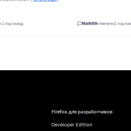
 1 год назад
Maik09
отвечено
1 год на
Firefox для разработчиков
Developer Edition