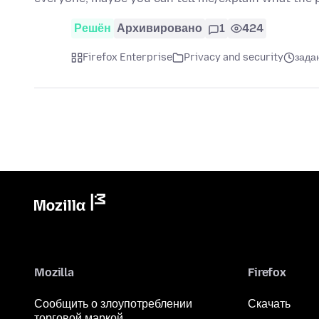
Решён
Архивировано
1
424
Firefox Enterprise
Privacy and security
задан
Mozilla
Firefox
Сообщить о злоупотреблении
Скачать
торговой маркой