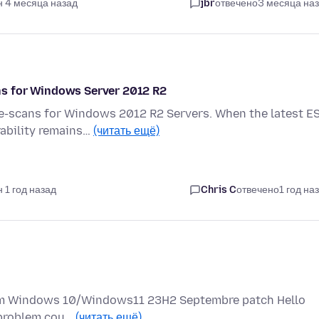
н 4 месяца назад
jbr
отвечено
3 месяца на
ns for Windows Server 2012 R2
e-scans for Windows 2012 R2 Servers. When the latest E
rability remains…
(читать ещё)
 1 год назад
Chris C
отвечено
1 год на
stem Windows 10/Windows11 23H2 Septembre patch Hello
 problem cou…
(читать ещё)