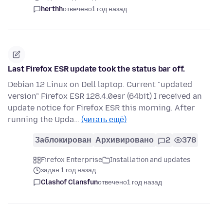
herthh
отвечено
1 год назад
Last Firefox ESR update took the status bar off.
Debian 12 Linux on Dell laptop. Current "updated
version" Firefox ESR 128.4.0esr (64bit) I received an
update notice for Firefox ESR this morning. After
running the Upda…
(читать ещё)
Заблокирован
Архивировано
2
378
Firefox Enterprise
Installation and updates
задан 1 год назад
Clashof Clansfun
отвечено
1 год назад