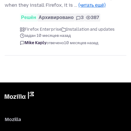
when they install Firefox, it is …
(читать ещё)
Решён
Архивировано
3
387
Firefox Enterprise
Installation and updates
задан 10 месяцев назад
Mike Kaply
отвечено
10 месяцев назад
Mozilla