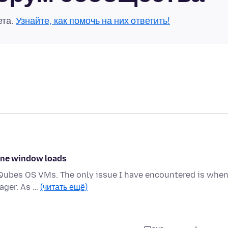
ета.
Узнайте, как помочь на них ответить!
 one window loads
ce Qubes OS VMs. The only issue I have encountered is when
ager. As …
(читать ещё)