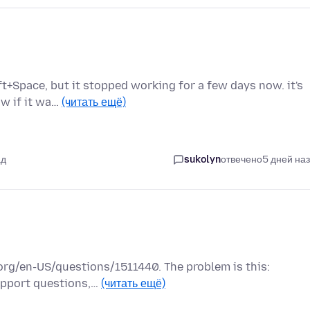
ft+Space, but it stopped working for a few days now. it's
ow if it wa…
(читать ещё)
ад
sukolyn
отвечено
5 дней на
a.org/en-US/questions/1511440. The problem is this:
support questions,…
(читать ещё)