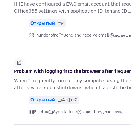
Hi! I have configured a EWS email account that req
Office365 settings with application ID, tenand ID,..
Открытый
4
Thunderbird
Send and receive email
задан 1 
Problem with logging into the browser after frequen
When I frequently turn off my computer using the
after several such shutdowns, when I launch the 
Открытый
4
10
Firefox
Sync failure
задан 1 неделю назад