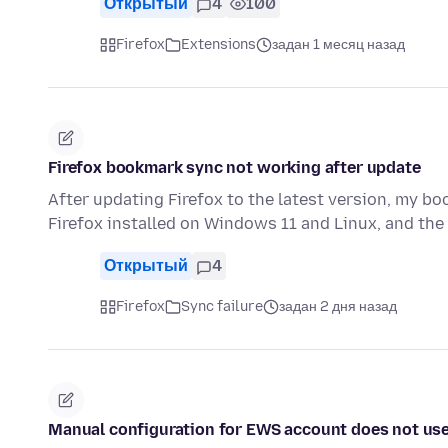
Открытый
4
100
Firefox
Extensions
задан 1 месяц назад
Firefox bookmark sync not working after update
After updating Firefox to the latest version, my b
Firefox installed on Windows 11 and Linux, and t
Открытый
4
Firefox
Sync failure
задан 2 дня назад
Manual configuration for EWS account does not use