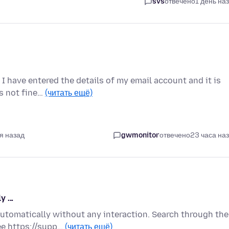
svs
отвечено
1 день на
I have entered the details of my email account and it is
is not fine…
(читать ещё)
я назад
gwmonitor
отвечено
23 часа на
 ...
tomatically without any interaction. Search through the
ee https://supp…
(читать ещё)