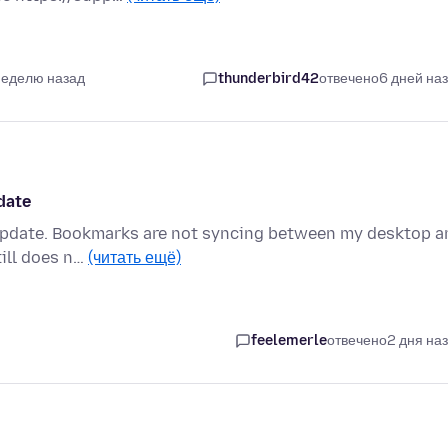
неделю назад
thunderbird42
отвечено
6 дней на
date
 update. Bookmarks are not syncing between my desktop a
till does n…
(читать ещё)
feelemerle
отвечено
2 дня на