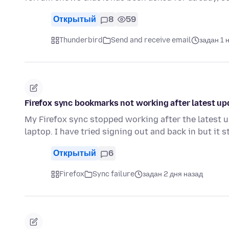
Открытый
8
59
Thunderbird
Send and receive email
задан 1 
Firefox sync bookmarks not working after latest up
My Firefox sync stopped working after the latest
laptop. I have tried signing out and back in but it s
Открытый
6
Firefox
Sync failure
задан 2 дня назад