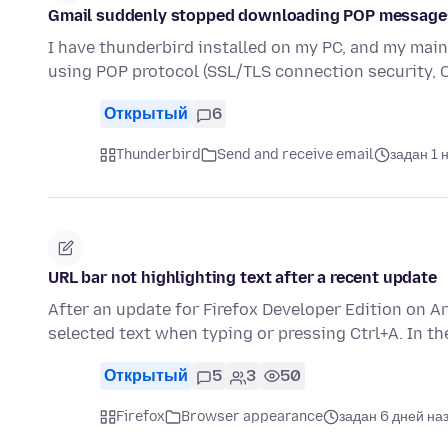
Gmail suddenly stopped downloading POP message
I have thunderbird installed on my PC, and my main
using POP protocol (SSL/TLS connection security,
Открытый
6
Thunderbird
Send and receive email
задан 1 
URL bar not highlighting text after a recent update
After an update for Firefox Developer Edition on A
selected text when typing or pressing Ctrl+A. In t
Открытый
5
3
50
Firefox
Browser appearance
задан 6 дней на