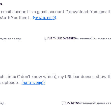
s.
 email account is a gmail account. I download from gmail
 OAuth2 authent…
(читать ещё)
неделю назад
Sam Bucovetsky
отвечено
15 часов на
rch Linux (I don't know which), my URL bar doesn't show t
he uploade…
(читать ещё)
зад
Solarite
отвечено
6 дней на