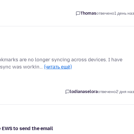
Thomas
отвечено
1 день на
ookmarks are no longer syncing across devices. I have
he sync was workin…
(читать ещё)
lodianaselora
отвечено
2 дня на
 EWS to send the email