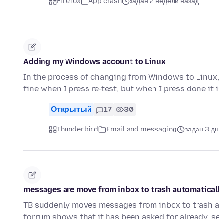
Firefox
App crash
задан 2 недели назад
Adding my Windows account to Linux
In the process of changing from Windows to Linux, 
fine when I press re-test, but when I press done it 
Открытый
17
30
Thunderbird
Email and messaging
задан 3 дн
messages are move from inbox to trash automatically
TB suddenly moves messages from inbox to trash au
forrum shows that it has been asked for already, s