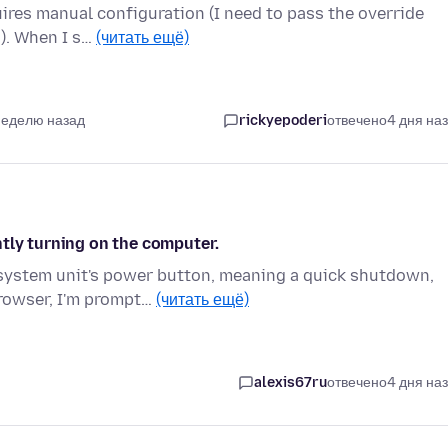
uires manual configuration (I need to pass the override
.). When I s…
(читать ещё)
неделю назад
rickyepoderi
отвечено
4 дня на
tly turning on the computer.
 system unit's power button, meaning a quick shutdown,
browser, I'm prompt…
(читать ещё)
alexis67ru
отвечено
4 дня на