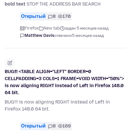
bold text
STOP THE ADDRESS BAR SEARCH
Открытый
8
170
Firefox
New tab
задан 5 месяцев назад
Matthew Davis
отвечено
5 месяцев назад
BUG!!! <TABLE ALIGN="LEFT" BORDER=0
CELLPADDING=3 COLS=1 FRAME=VOID WIDTH="50%">
is now aligning RIGHT instead of Left in Firefox 148.0
64 bit.
BUG!!! is now aligning RIGHT instead of Left in
Firefox 148.0 64 bit.
Открытый
8
169