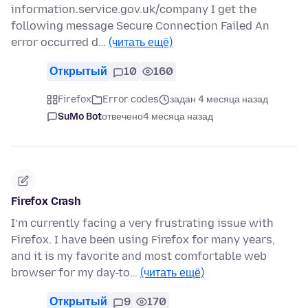
information.service.gov.uk/company I get the
following message Secure Connection Failed An
error occurred d…
(читать ещё)
Открытый
10
160
Firefox
Error codes
задан 4 месяца назад
SuMo Bot
отвечено
4 месяца назад
Firefox Crash
I’m currently facing a very frustrating issue with
Firefox. I have been using Firefox for many years,
and it is my favorite and most comfortable web
browser for my day-to…
(читать ещё)
Открытый
9
170