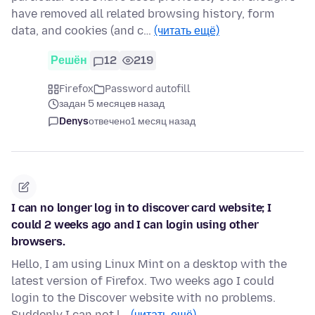
have removed all related browsing history, form
data, and cookies (and c…
(читать ещё)
Решён
12
219
Firefox
Password autofill
задан 5 месяцев назад
Denys
отвечено
1 месяц назад
I can no longer log in to discover card website; I
could 2 weeks ago and I can login using other
browsers.
Hello, I am using Linux Mint on a desktop with the
latest version of Firefox. Two weeks ago I could
login to the Discover website with no problems.
Suddenly I can not l…
(читать ещё)