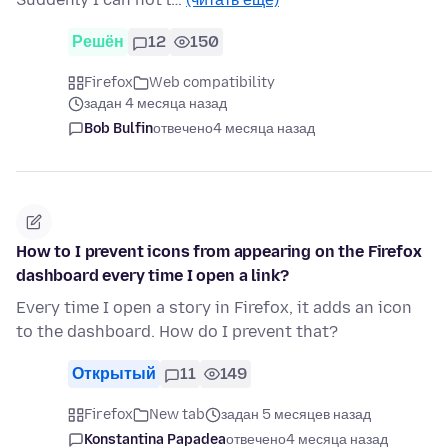
Решён
12
150
Firefox
Web compatibility
задан 4 месяца назад
Bob Bulfin
отвечено
4 месяца назад
How to I prevent icons from appearing on the Firefox
dashboard every time I open a link?
Every time I open a story in Firefox, it adds an icon
to the dashboard. How do I prevent that?
Открытый
11
149
Firefox
New tab
задан 5 месяцев назад
Konstantina Papadea
отвечено
4 месяца назад