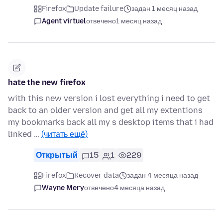
Firefox
Update failure
задан 1 месяц назад
Agent virtuel
отвечено
1 месяц назад
hate the new firefox
with this new version i lost everything i need to get
back to an older version and get all my extentions
my bookmarks back all my s desktop items that i had
linked …
(читать ещё)
Открытый
15
1
229
Firefox
Recover data
задан 4 месяца назад
Wayne Mery
отвечено
4 месяца назад