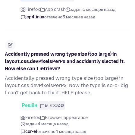
Firefox
App crash
задан 5 месяцев назад
jcp4linux
отвечено
5 месяцев назад
Accidently pressed wrong type size (too large) in
layout.css.devPixelsPerPx and accidently slected it.
How else can I retrieve?
Accidentally pressed wrong type size (too large) in
layout.css.devPixelsPerPx. Now the type is so-o- big
I can't get back to fix it. HELP please.
Решён
9
100
Firefox
Browser appearance
задан 4 месяца назад
cor-el
отвечено
4 месяца назад