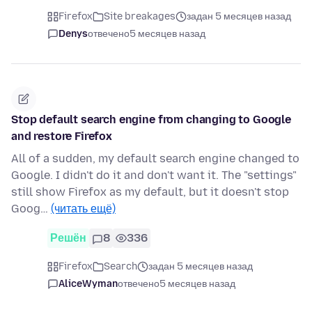
Firefox
Site breakages
задан 5 месяцев назад
Denys
отвечено
5 месяцев назад
Stop default search engine from changing to Google
and restore Firefox
All of a sudden, my default search engine changed to
Google. I didn't do it and don't want it. The "settings"
still show Firefox as my default, but it doesn't stop
Goog…
(читать ещё)
Решён
8
336
Firefox
Search
задан 5 месяцев назад
AliceWyman
отвечено
5 месяцев назад