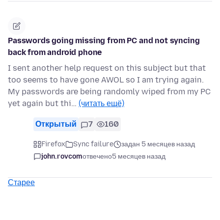
Passwords going missing from PC and not syncing
back from android phone
I sent another help request on this subject but that
too seems to have gone AWOL so I am trying again.
My passwords are being randomly wiped from my PC
yet again but thi…
(читать ещё)
Открытый
7
160
Firefox
Sync failure
задан 5 месяцев назад
john.rovcom
отвечено
5 месяцев назад
Старее