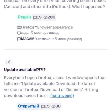
solid bar on every site I visit, covering search boxes
(Amazon) and other info (Outlook). What happened?
Решён
19
209
Firefox
Browser appearance
задан 5 месяцев назад
MAGAMike
отвечено
5 месяцев назад
Update available!?!?!?
Everytime I open firefox, a small window opens that
tells me "Update available Download the latest
version of firefox, Download or Dismiss". Hitting
download saves the u…
(читать ещё)
Открытый
15
88