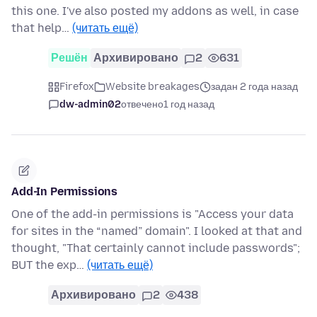
this one. I've also posted my addons as well, in case
that help…
(читать ещё)
Решён
Архивировано
2
631
Firefox
Website breakages
задан 2 года назад
dw-admin02
отвечено
1 год назад
Add-In Permissions
One of the add-in permissions is "Access your data
for sites in the “named” domain". I looked at that and
thought, "That certainly cannot include passwords";
BUT the exp…
(читать ещё)
Архивировано
2
438