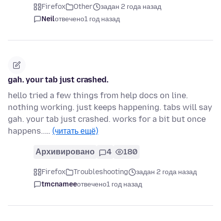
Firefox
Other
задан 2 года назад
Neil
отвечено
1 год назад
gah. your tab just crashed.
hello tried a few things from help docs on line.
nothing working. just keeps happening. tabs will say
gah. your tab just crashed. works for a bit but once
happens..…
(читать ещё)
Архивировано
4
180
Firefox
Troubleshooting
задан 2 года назад
tmcnamee
отвечено
1 год назад