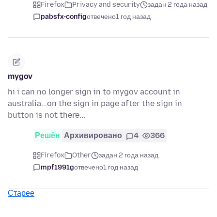
Firefox
Privacy and security
задан 2 года назад
pabsfx-config
отвечено
1 год назад
mygov
hi i can no longer sign in to mygov account in
australia...on the sign in page after the sign in
button is not there...
Решён
Архивировано
4
366
Firefox
Other
задан 2 года назад
mpf1991g
отвечено
1 год назад
Старее