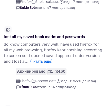
Firefox
Site breakages
задан 7 месяцев назад
SuMo Bot
отвечено
7 месяцев назад
lost all my saved book marks and passwords
do know computers very well, have used firefox for
all my web browsing, firefox kept crashing according
to screen so it opened saved apparent older version
and I lost all…
(читать ещё)
Архивировано
1
150
Firefox
Recover data
задан 8 месяцев назад
rfmorioka
отвечено
8 месяцев назад