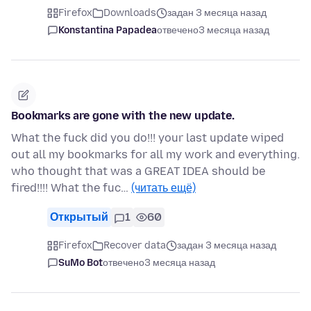
Firefox
Downloads
задан 3 месяца назад
Konstantina Papadea
отвечено
3 месяца назад
Bookmarks are gone with the new update.
What the fuck did you do!!! your last update wiped
out all my bookmarks for all my work and everything.
who thought that was a GREAT IDEA should be
fired!!!! What the fuc…
(читать ещё)
Открытый
1
60
Firefox
Recover data
задан 3 месяца назад
SuMo Bot
отвечено
3 месяца назад