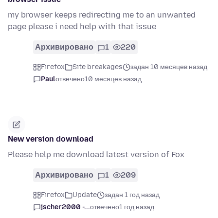
my browser keeps redirecting me to an unwanted
page please i need help with that issue
Архивировано
1
220
Firefox
Site breakages
задан 10 месяцев назад
Paul
отвечено
10 месяцев назад
New version download
Please help me download latest version of Fox
Архивировано
1
209
Firefox
Update
задан 1 год назад
jscher2000 -...
отвечено
1 год назад