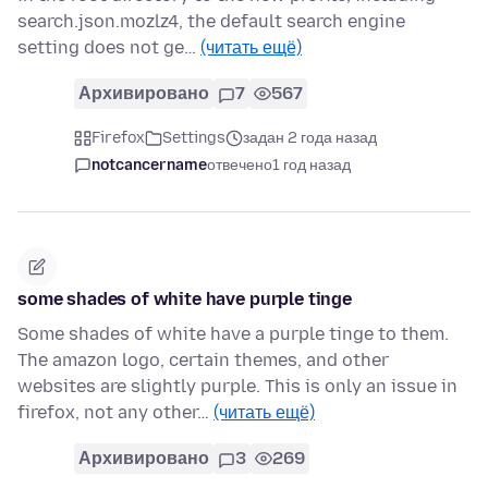
search.json.mozlz4, the default search engine
setting does not ge…
(читать ещё)
Архивировано
7
567
Firefox
Settings
задан 2 года назад
notcancername
отвечено
1 год назад
some shades of white have purple tinge
Some shades of white have a purple tinge to them.
The amazon logo, certain themes, and other
websites are slightly purple. This is only an issue in
firefox, not any other…
(читать ещё)
Архивировано
3
269