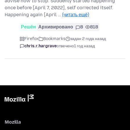
advise how to stop. Suddenly started happening
once before [April 7, 2022], self corrected itself.
Happening again [April …
(читать ещё)
Решён
Архивировано
8
818
Firefox
Bookmarks
задан 2 года назад
chris.r.hargrave
отвечено
1 год назад
Mozilla