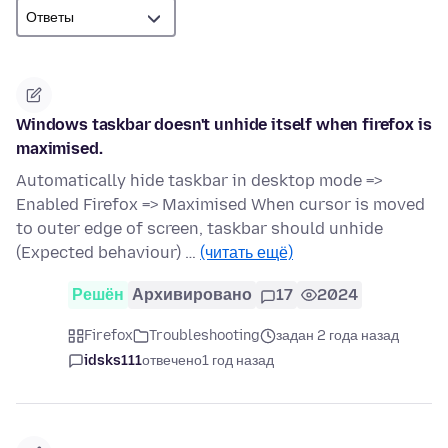
Windows taskbar doesn't unhide itself when firefox is
maximised.
Automatically hide taskbar in desktop mode =>
Enabled Firefox => Maximised When cursor is moved
to outer edge of screen, taskbar should unhide
(Expected behaviour) …
(читать ещё)
Решён
Архивировано
17
2024
Firefox
Troubleshooting
задан 2 года назад
idsks111
отвечено
1 год назад