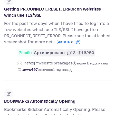
Getting PR_CONNECT_RESET_ERROR on websites
which use TLS/SSL
For the past few days when I have tried to log into a
few websites which use TLS/SSL I have gotten
PR_CONNECT_RESET_ERROR. Please see the attached
screenshot for more det…
(читать ещё)
Решён
Архивировано
13
16280
Firefox
Website breakages
задан 2 года назад
lovyo497
отвечено
1 год назад
BOOKMARKS Automatically Opening
Bookmarks Sidebar Automatically Opening. Please