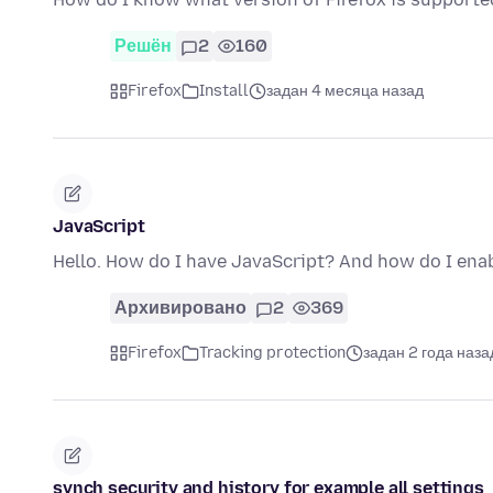
Решён
2
160
Firefox
Install
задан 4 месяца назад
JavaScript
Hello. How do I have JavaScript? And how do I ena
Архивировано
2
369
Firefox
Tracking protection
задан 2 года наза
synch security and history for example all settings