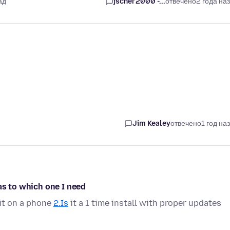
ад
jscher2000 -...
отвечено
2 года на
Jim Kealey
отвечено
1 год на
as to which one I need
it on a phone
2.Is
it a 1 time install with proper updates