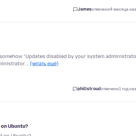
James
отвечено
4 месяца на
 somehow "Updates disabled by your system administrator
ministrator.…
(читать ещё)
phillstroud
отвечено
1 год на
d on Ubuntu?
ed on Ubuntu?