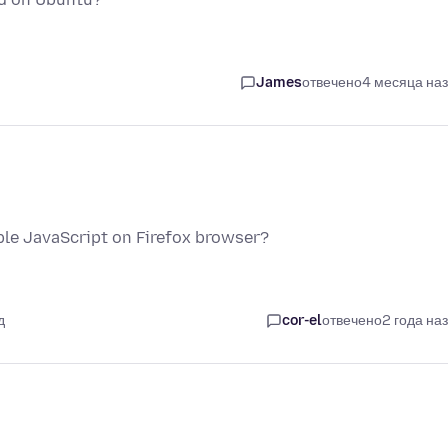
James
отвечено
4 месяца на
ble JavaScript on Firefox browser?
д
cor-el
отвечено
2 года на