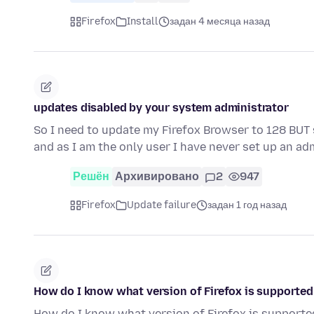
Firefox
Install
задан 4 месяца назад
updates disabled by your system administrator
So I need to update my Firefox Browser to 128 BUT
and as I am the only user I have never set up an ad
Решён
Архивировано
2
947
Firefox
Update failure
задан 1 год назад
How do I know what version of Firefox is supporte
How do I know what version of Firefox is support