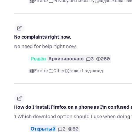
Firefox
Privacy and security
задан 2 года наз
No complaints right now.
No need for help right now.
Решён
Архивировано
3
260
Firefox
Other
задан 1 год назад
How do I install Firefox on a phone as I'm confused 
1.Which download option should I use when doing 
Открытый
2
80