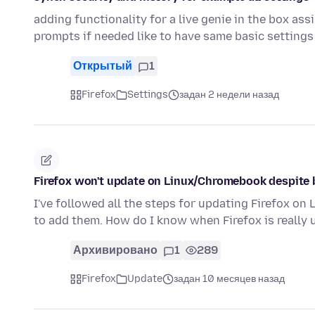
adding functionality for a live genie in the box as
prompts if needed like to have same basic setting
Открытый
1
Firefox
Settings
задан 2 недели назад
Firefox won't update on Linux/Chromebook despite 
I've followed all the steps for updating Firefox o
to add them. How do I know when Firefox is really
Архивировано
1
289
Firefox
Update
задан 10 месяцев назад