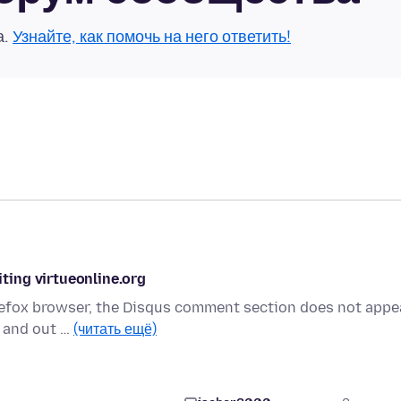
а.
Узнайте, как помочь на него ответить!
ing virtueonline.org
irefox browser, the Disqus comment section does not appe
n and out …
(читать ещё)