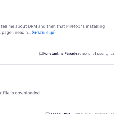
 tell me about DRM and then that Firefox is installing
s page.i need h…
(читать ещё)
Konstantina Papadea
отвечено
1 месяц на
r file is downloaded