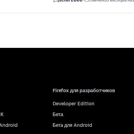
jscher2000 -...
отвечено
8 месяцев на
Firefox для разработчиков
Developer Edition
ПК
Бета
 Android
Бета для Android