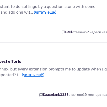
sistant to do settings by a question alone with some
s and add ons wit…
(читать ещё)
Paul
отвечено
2 недели на
best efforts
n Linux, but every extension prompts me to update when I 
 updated? I…
(читать ещё)
Kaasplank3333
отвечено
10 месяцев на